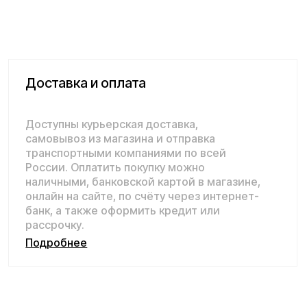
Подробнее