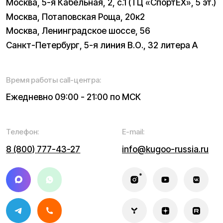
Навигация по сайту:
О нас
Сервисный центр
Гарантия
Опт
Дропшиппинг
Блог
Видеоблог
Рассрочка
Вопрос-ответ
Акции и скидки
Мобильное приложение
Отзывы
Вакансии
Тест-драйв
Доставка и оплата
Контакты
Каталог:
Электросамокаты
Трициклы
Электровелосипеды
Запчасти
Электроскутеры
Б/у модели
Электропитбайки
Аксессуары
Квадроциклы
Экипировка
NEW
Мотоциклы