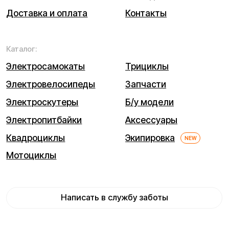
Правила гарантийного ремонта
Процесс передачи данных
Обмен и возврат
Договор оферты
Гарантийный талон
Разработка сайта — ezapenko.design
ИП Виноградов Александр Михайлович
Юридический адрес: 359450, Республика Калмыкия,
Октябрьский р-н, п. Большой Царын, ул. Матросова, д. 5,
кв. 5
ИНН (ИП): 470420035700
ОГРНИП 318470400029265
© 2026 Kugoo-Russia.ru
Выиграйте
iPhone 17 Pro Max
Каталог
Связаться