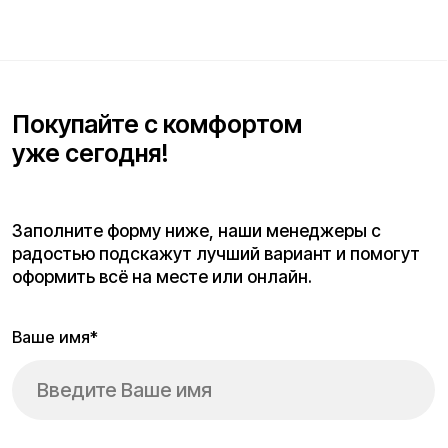
Покупайте с комфортом
уже сегодня!
Заполните форму ниже, наши менеджеры с
радостью подскажут лучший вариант и помогут
оформить всё на месте или онлайн.
Ваше имя*
Телефон для связи*
+7
Я согласен(на) с условиями
«Публичной оферты»
и даю
согласие на обработку персональных данных для исполнения
договора согласно правилам
«Политики оператора в
отношении обработки персональных данных»
и
«Согласием на
обработку персональных данных пользователей сайта»
.