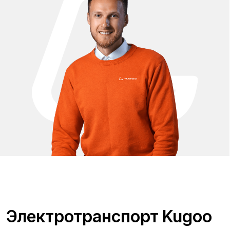
Электротранспорт Kugoo
для пенсионеров
Электротранспорт Kugoo для пенсионеров — это удобное,
безопасное и практичное средство передвижения,
которое обеспечивает независимость и комфорт в
повседневной жизни. Модели, подходящие для пожилых
людей, отличаются устойчивостью, плавным ходом,
лёгким управлением и возможностью передвигаться без
усилий даже на длительные расстояния. В ассортименте
представлены электроскутеры с сиденьем,
электровелосипеды с низкой рамой, а также трициклы и
электросамокаты с хорошей балансировкой и
устойчивыми колёсами. Большой запас хода, мягкая
подвеска, наличие корзины или багажника делают такие
модели особенно удобными для поездок по делам, на
рынок или на прогулку. Электротранспорт Kugoo помогает
пенсионерам сохранять активность, не зависеть от
общественного транспорта и чувствовать себя уверенно
в городских условиях. Это надёжный помощник, который
не требует больших затрат и усилий в обслуживании.