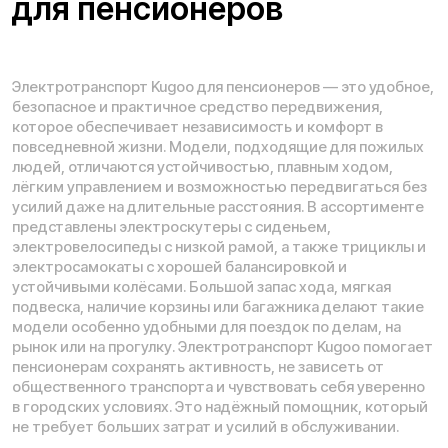
Проложить маршрут
Вызвать такси
Адреса магазинов:
Москва
, 5-я Кабельная, 2, с.1 (ТЦ «СпортЕХ», 5 эт.)
Москва, Потаповская Роща, 20к2
Москва, Ленинградское шоссе, 56
Санкт-Петербург, 5-я линия В.О., 32 литера А