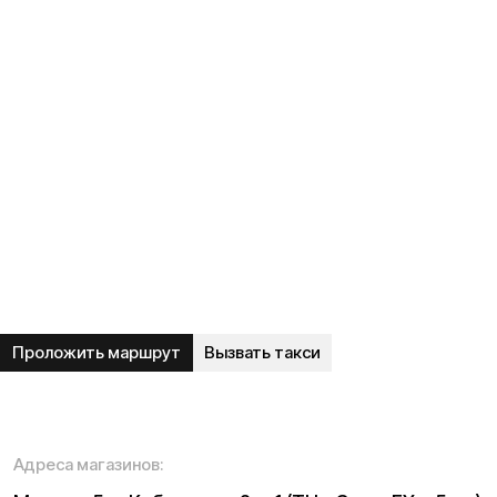
Время работы call-центра:
Ежедневно 09:00 - 21:00 по МСК
Телефон:
E-mail:
8 (800) 777-43-27
info@kugoo-russia.ru
*
Рейтинг компании в Яндекс: