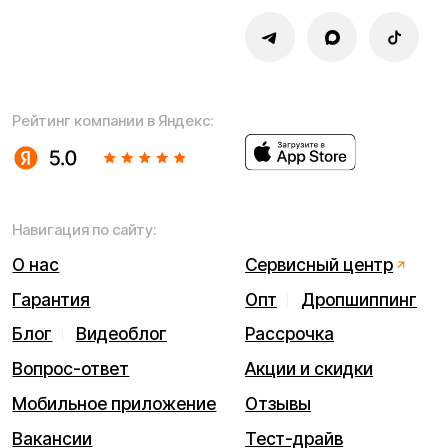
Написать в службу заботы
Информация о технических характеристиках, описании,
поставке и внешнем виде представляет собой
рассмотрение характера, непубличной офертой,
оцениваемой положениями ГК РФ и может быть
изменена конструкция без предварительных
ограничений. Информацию о товаре и наличии
уточняйте у наших менеджеров. Самовывоз и доставка
товаров возможны только после подтверждения заказа
и доставки товара в пункт выдачи заказов или доставки.
Пункты выдачи заказов не являются шоурумами.
* принадлежит Meta, признанной в РФ экстремистской
Политика конфиденциальности
Обработка персональных данных
Правила оплаты