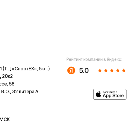
ugoo-
u
 собой рассмотрение характера,
з предварительных ограничений.
в возможны только после
 заказов не являются шоурумами.