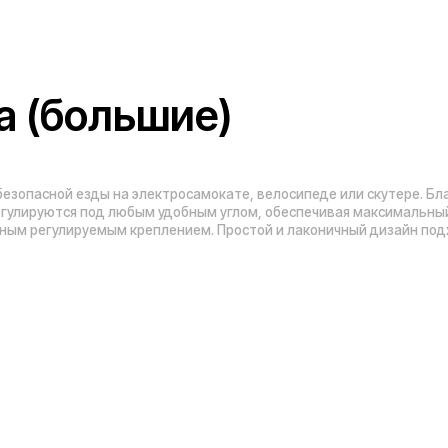
Адреса магазинов:
Москва
, 5-я Кабельная, 2, с.1 (ТЦ «СпортЕХ
Москва, Потаповская Роща, 20к2
ы
Москва, Ленинградское шоссе, 56
Санкт-Петербург, 5-я линия В.О., 32 литер