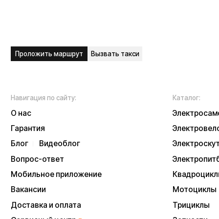
Вопрос-ответ
Электропитбайки
Мобильное приложение
Квадроциклы
Вакансии
Мотоциклы
Доставка и оплата
Трициклы
Сервисный центр
Запчасти
Опт
Дропшиппинг
Б/у модели
Рассрочка
Аксессуары
Акции и скидки
Экипировка
NEW
Отзывы
Тест-драйв
Написать в служб
Контакты
Информация о техниче
непубличной офертой
Информацию о товаре
подтверждения заказа
* принадлежит Meta, 