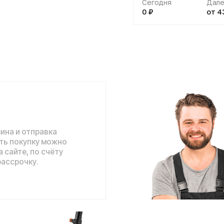
отправка
упку можно
 по счёту
ку.