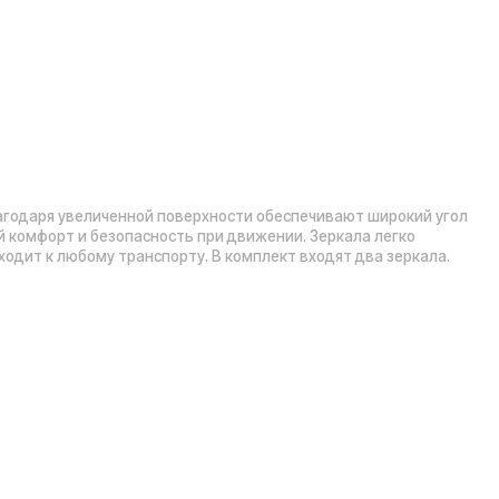
Рейтинг компании в Яндекс:
», 5 эт.)
а А