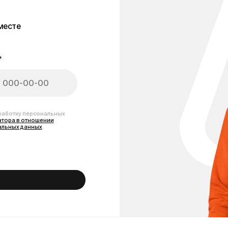
персональных
тношении
анных
(большие)
ой езды на электросамокате, велосипеде или скутере. Благодаря увелич
ются под любым удобным углом, обеспечивая максимальный комфорт и без
улируемым креплением. Простой и лаконичный дизайн подходит к любому т