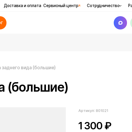
вка и оплата
Сервисный центр
Сотрудничество
Рассрочка
Ак
го вида (большие)
(большие)
Артикул:
801021
1 300
₽