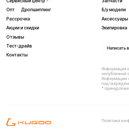
Политика конфиденц
Процесс передачи да
ИП Виноградов Александр Михайлович
Юридический адрес: 359450, Республика
Калмыкия, Октябрьский р-н, п. Большой
Царын, ул. Матросова, д. 5, кв. 5
ИНН (ИП): 470420035700
ОГРНИП 318470400029265
Выиграйте
iPhone 17 Pro Max
Мы используем cookie. Это позволяет нам
анализировать взаимодействие посетителей с сайтом
и делать его лучше. Продолжая пользоваться сайтом,
вы соглашаетесь с использованием файлов cookie.
Понятно