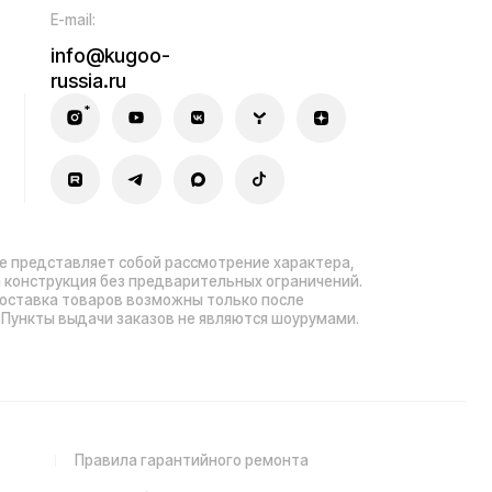
ла гарантийного ремонта
зработка сайта — ezapenko.design
sia.ru