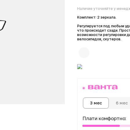
Наличие уточняйте у менеджера
Комплект: 2 зеркала.
Регулируется под любым удобным д
что происходит сзади. Простой диз
возможности регулировки диаметра
велосипедов, скутеров.
6 мес
1
3 мес
Плати комфортно:
Сегодня
Далее 3 пл
0 ₽
от 433 ₽