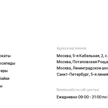
Время работы call-центра:
Ежедневно 09:00 - 21:00 по МСК
Телефон:
E-mail:
8 (800) 777-43-
info@k
27
russia.r
*
у заботы
ских характеристиках, описании, поставке и внешнем виде представляет
, оцениваемой положениями ГК РФ и может быть изменена конструкция бе
 и наличии уточняйте у наших менеджеров. Самовывоз и доставка товаро
 и доставки товара в пункт выдачи заказов или доставки. Пункты выдачи
признанной в РФ экстремистской