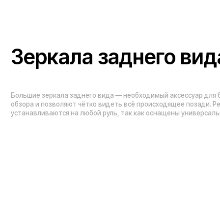
Проложить маршрут
Вызвать такси
Навигация по сайту:
Каталог:
О нас
Электросамокаты
Гарантия
Электровелосипед
Блог
Видеоблог
Электроскутеры