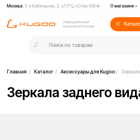
Москва
, 5-я Кабельная, 2, с.1 (ТЦ «СпортЕХ»)
О магазине
Доста
Официальный
Каталог
магазин в России
Главная
/
Каталог
/
Аксессуары для Kugoo
/
Зеркала задне
Зеркала заднего вида 