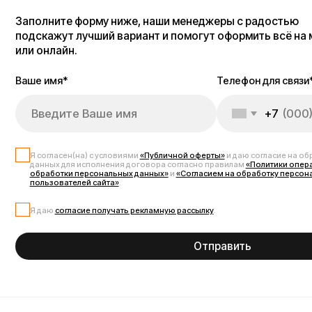
Я согласен(на) с условиями
«Публичной оферты»
и даю согласие на обработку 
данных для исполнения договора согласно правилам
«Политики оператора в о
обработки персональных данных»
и
«Согласием на обработку персональных д
пользователей сайта»
.
Я даю
согласие получать рекламную рассылку
.
Отправить
Зеркала заднего вида 
Большие зеркала заднего вида — необходимый аксессуар для безопасн
обзора и позволяют чётко видеть всё происходящее позади. Регулиру
устанавливаются на любой руль, так как оснащены универсальным рег