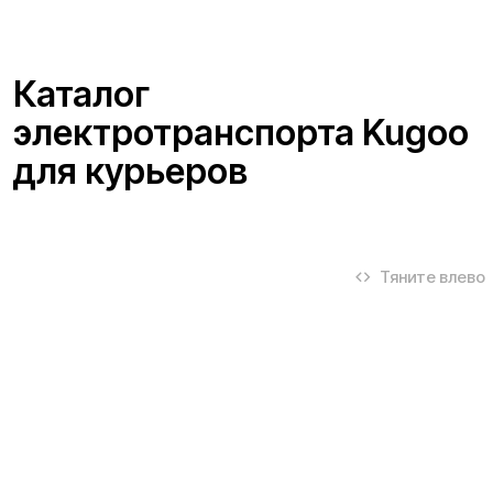
Я согласен(на) с условиями
«Публичной оферты»
и даю
согласие на обработку персональных данных для исполнения
договора согласно правилам
«Политики оператора в
отношении обработки персональных данных»
и
«Согласием на
обработку персональных данных пользователей сайта»
.
Я даю
согласие получать рекламную рассылку
.
Отправить