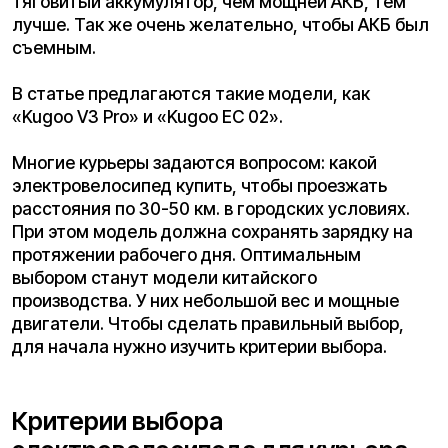
При этом модель должна сохранять зарядку на
протяжении рабочего дня. Оптимальным
выбором станут модели китайского
производства. У них небольшой вес и мощные
двигатели. Чтобы сделать правильный выбор,
для начала нужно изучить критерии выбора.
Критерии выбора
электровелосипеда для курьера
Сохранение заряда
Аккумулятор ответственен за
продолжительность работы велосипеда с одного
заряда. Чем выше емкость, тем дольше можно
передвигаться без подзарядки. Также нужно
учитывать погодные условия. Если температура
опускается ниже -5, то батарея начнет быстро
садиться. Поэтому лучше всего использовать до
0 градусов.
Емкость батареи измеряется в Ah и отображает