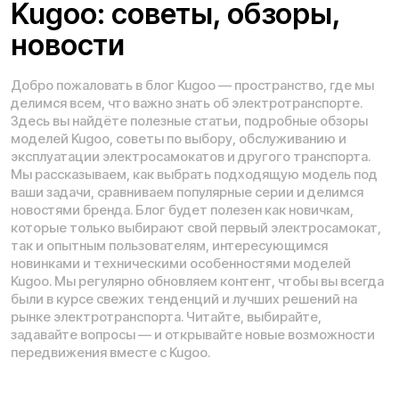
Рейтинг компании в Яндекс:
Навигация по сайту:
О нас
Сервисный центр
Гарантия
Опт
Дропшиппинг
Блог
Видеоблог
Рассрочка
Вопрос-ответ
Акции и скидки
Мобильное приложение
Отзывы
Вакансии
Тест-драйв
Доставка и оплата
Контакты
Каталог:
Электросамокаты
Трициклы
Электровелосипеды
Запчасти
Электроскутеры
Б/у модели