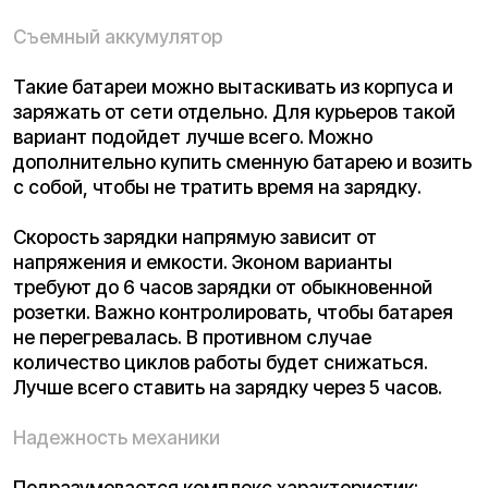
Подразумевается комплекс характеристик:
тормозная система, амортизация, мощность
двигателя и вид езды. Имеет эти параметры
отвечаю за управление электровелосипеда. Как
правило, в моделях предусмотрено два способа
эксплуатации. Помощь предполагает кручение
педалей. Тогда водитель забирает часть
нагрузки на себя. В скутере велосипед
передвигается самостоятельно на заряде.
Также различается тип тормозной системы.
Гидравлика предусмотрена на более дорогих
моделях, но считается самой современной.
Дисковая или барабанная отличается
надежностью, как и самые простые тормоза. Для
второго вида проще всего подобрать недорогие
комплектующие. Но тормозной путь
увеличивается.
Амортизация помогает гасить удары и создает
комфортные условия для езды. В самых
бюджетных моделях такой системы может не
быть. Если планируется передвижение не только
по городским дорогам, то лучше выбирать с