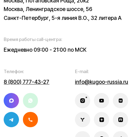
Политика конфиденциальности
Обработка персональных данных
Правила оплаты
Правила гарантийного ремонта
Процесс передачи данных
Обмен и возврат
Договор оферты
Гарантийный талон
Разработка сайта — ezapenko.design
ИП Виноградов Александр Михайлович
Юридический адрес: 359450, Республика Калмыкия,
Октябрьский р-н, п. Большой Царын, ул. Матросова, д. 5,
кв. 5
ИНН (ИП): 470420035700
ОГРНИП 318470400029265
© 2026 Kugoo-Russia.ru
Выиграйте