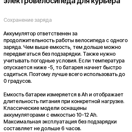
длительность питания при конкретной нагрузке.
Классические модели оснащены
аккумуляторами с емкостью 10-12 Ah.
Максимальная эксплуатация без подзарядки
составляет не дольше 6 часов.
Съемный аккумулятор
Такие батареи можно вытаскивать из корпуса и
заряжать от сети отдельно. Для курьеров такой
вариант подойдет лучше всего. Можно
дополнительно купить сменную батарею и возить
с собой, чтобы не тратить время на зарядку.
Скорость зарядки напрямую зависит от
напряжения и емкости. Эконом варианты
требуют до 6 часов зарядки от обыкновенной
розетки. Важно контролировать, чтобы батарея
не перегревалась. В противном случае
количество циклов работы будет снижаться.
Лучше всего ставить на зарядку через 5 часов.
Надежность механики