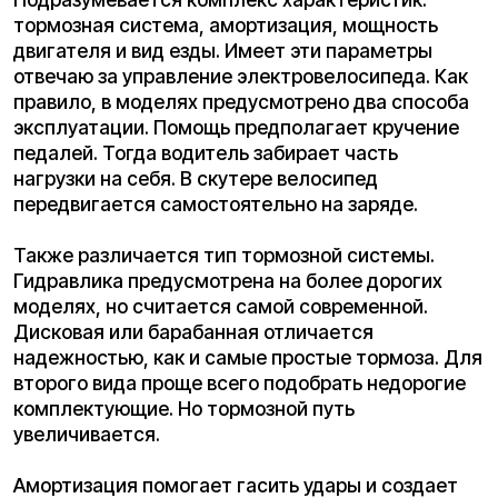
амортизацией.
Стандартная мощность двигателя составляет
300 W ±100-50 W. Чем больше мощность, тем
лучше он справляться с грязью и непогодой. Так
как курьерам нередко приходиться перевозить
крупные заказы, лучше выбирать более мощный
вариант.
Удобство комплектации
Важно определиться с комплектацией с учетом
индивидуальных требований. Для кого-то важен
большой багажник, прочность и способность
выдерживать большие нагрузки, а для других
нужен складной и компактный вариант.
Средний вес велосипеда составляет 20-30 кг.
Чтобы уменьшить вес, можно заменить крылья
на пластиковые. Но ниже 17 кг. велосипед не
будет весить. Конструкция рамы чаще всего дает
возможность складываться в руле и педалях.
Такая рама дает складываться модели пополам.
Такой велосипед удобно хранить дома, так как он
не занимает много места.