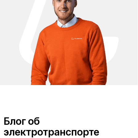
Москва
, 5-я Кабельная, 2, с.1 (ТЦ «СпортЕХ», 5 эт.)
Москва, Потаповская Роща, 20к2
Москва, Ленинградское шоссе, 56
Санкт-Петербург, 5-я линия В.О., 32 литера А
Время работы call-центра:
Ежедневно 09:00 - 21:00 по МСК
Телефон:
E-mail:
8 (800) 777-43-27
info@kugoo-russia.ru
*