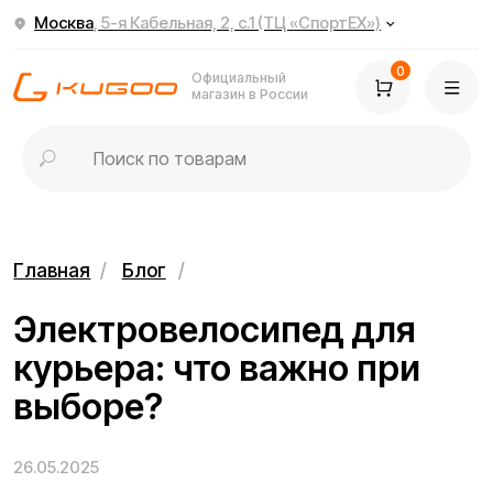
Москва
, 5-я Кабельная, 2, с.1 (ТЦ «СпортЕХ»)
0
Официальный
магазин в России
Главная
/
Блог
/
Электровелосипед для
курьера: что важно при
выборе?
26.05.2025