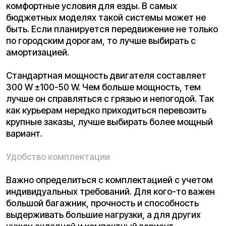
Чем больше диаметр колес, тем больше сам
электровелосипед. Для мужчин оптимальный
вариант – это 18 дюймов. Для людей среднего
роста подойдет 14 дюймов. Дополнительные
аксессуары можно приобрести отдельно. Это
могут быть крылья, багажник. Но нужно
проверить, чтобы они были удобны в
эксплуатации.
Kugoo V3 Pro
отлично подойдет для
эксплуатации в городских условиях. В
комплектации предусмотрено 2 сиденья, но по
желанию одно можно заменить на багажник.
Мощность мотора в 500 W дает возможность
разгона до 50 км./ч. Запас хода составляет 60
км. Диаметр колес 16 дюймов. Чтобы полностью
зарядить батарею, потребуется до 8 часов.
Современный и мощный
Kugoo EC 02
21 Ah 500 W
отлично подойдет для работы курьером. Сиденье
рассчитано на 2 человека, либо можно
установить багажник по желанию. Спереди
предусмотрена корзина для перевозки грузов.