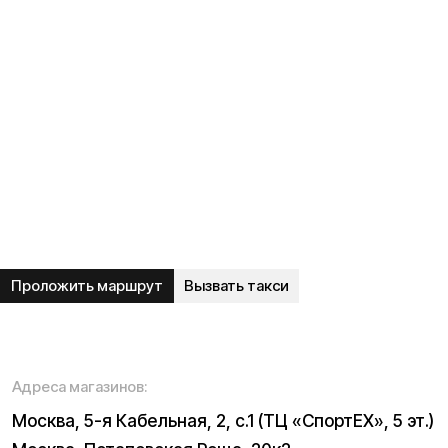
Электропитбайки
Аксессуары
Квадроциклы
Экипировка
NEW
Мотоциклы
Написать в службу заботы
Информация о технических характеристиках, описании,
поставке и внешнем виде представляет собой
рассмотрение характера, непубличной офертой,
оцениваемой положениями ГК РФ и может быть
изменена конструкция без предварительных
ограничений. Информацию о товаре и наличии
уточняйте у наших менеджеров. Самовывоз и доставка
товаров возможны только после подтверждения заказа
и доставки товара в пункт выдачи заказов или доставки.
Пункты выдачи заказов не являются шоурумами.
* принадлежит Meta, признанной в РФ экстремистской