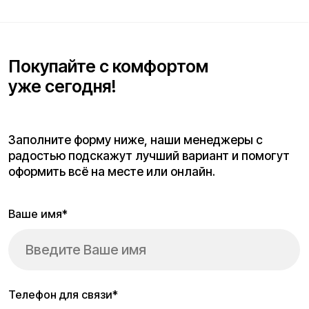
Блог об
электротранспорте
Kugoo: советы, обзоры,
новости
Добро пожаловать в блог Kugoo — пространство, где мы
делимся всем, что важно знать об электротранспорте.
Здесь вы найдёте полезные статьи, подробные обзоры
моделей Kugoo, советы по выбору, обслуживанию и
эксплуатации электросамокатов и другого транспорта.
Мы рассказываем, как выбрать подходящую модель под
ваши задачи, сравниваем популярные серии и делимся
новостями бренда. Блог будет полезен как новичкам,
которые только выбирают свой первый электросамокат,
так и опытным пользователям, интересующимся
новинками и техническими особенностями моделей