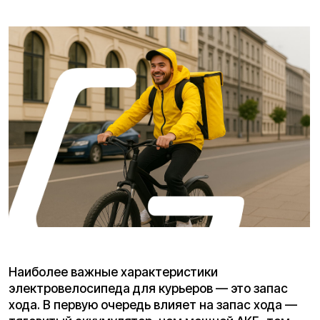
Наиболее важные характеристики
электровелосипеда для курьеров — это запас
хода. В первую очередь влияет на запас хода —
тяговитый аккумулятор, чем мощней АКБ, тем
лучше. Так же очень желательно, чтобы АКБ был
съемным.
В статье предлагаются такие модели, как
«Kugoo V3 Pro» и «Kugoo EC 02».
Многие курьеры задаются вопросом: какой
электровелосипед купить, чтобы проезжать
расстояния по 30-50 км. в городских условиях.