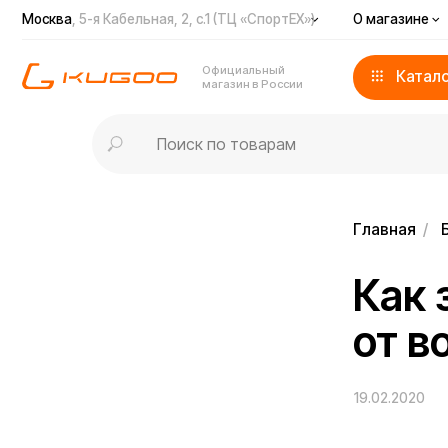
Москва
, 5-я Кабельная, 2, с.1 (ТЦ «СпортЕХ»)
О магазине
Доста
Официальный
Каталог
магазин в России
Главная
/
Блог
/
Как за
от воз
19.02.2020