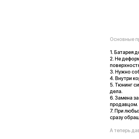
Основные правила 
1. Батарея должна
2. Не деформирова
поверхностям.
3. Нужно соблюдат
4. Внутри корпуса 
5. Тюнинг силовой
дела.
6. Замена зарядно
продавцом.
7. При любых откл
сразу обращаться 
А теперь давайте 
В последнее время
информация о случ
случаи многократн
чуть ли ни каждый
Утверждается, что
собирают аккумуля
только электросам