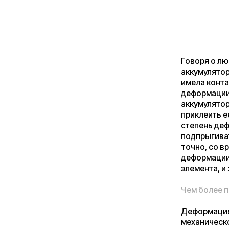
точно, со временем
деформации может 
элемента, и запус
Чем более полный 
Деформация ведуща
механического воз
нормально. Допуст
Обратите внимание
- 10, -20 градусов
такой температуры
градусов, но обрат
фольга, графит и 
разной скоростью и
Как говорится, «от
действительно так
температуры негат
температурный реж
зиму на хранение.
примерно на 50% и,
хранение при комна
минимум отключена