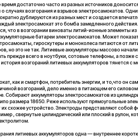
это не так. Литиевые аккумуляторы массово начали
жде всего в ноутбуки, сотовые телефоны, а позже смартфоны и
ия возгораний литиевых аккумуляторов тянется с момента их
к и смартфон, потребитель энергии, и то,что он самокат , не
 возгораний, дело именно в питающем его силовом
ирают аккумуляторы электросамокатов из цилиндрических
змера 18650. Реже используют прямоугольные элементы.
жее устройство. Электроды представляют собой фольгу,
 свернутые цилиндрический или плоский в рулон, который
итом.
литиевых аккумуляторов одна — внутреннее короткое
, выделение легковоспламеняющегося газа, воспламенение.