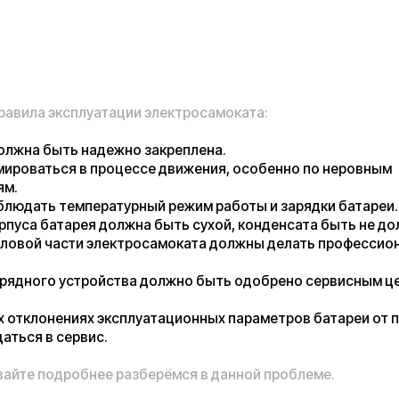
эксплуатации электросамоката:
 быть надежно закреплена.
ться в процессе движения, особенно по неровным
ь температурный режим работы и зарядки батареи.
батарея должна быть сухой, конденсата быть не должно.
 части электросамоката должны делать профессионалы своего
го устройства должно быть одобрено сервисным центром или
онениях эксплуатационных параметров батареи от привычных,
в сервис.
подробнее разберёмся в данной проблеме.
 достаточно часто из разных источников доносится
аях возгорания и взрывов электросамокатов. Одни и те же
о дублируются из разных мест и создается впечатление, что
 электросамокат это бомба замедленного действия.
 в возгорании виноваты литий-ионные элементы из которых
торные батареи электросамокатов. Может показаться, что
окаты, гироскутеры и моноколеса питаются от литиевых