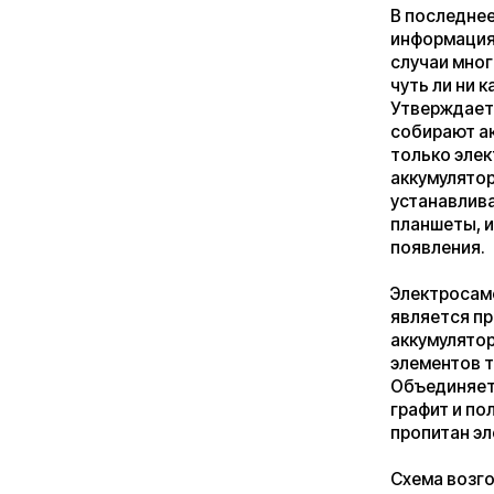
аккумуляторов, но 
устанавливать пре
планшеты, и истор
появления.
Электросамокат, ка
является причиной
аккумуляторе. Соб
элементов типо ра
Объединяет их схо
графит и полимер ,
пропитан электрол
Схема возгорания 
замыкание, нагрев