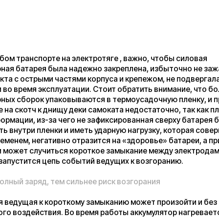
, негативно отразится на «здоровье» батареи, а при сильной
случиться короткое замыкание между электродами внутри
тится цепь событий ведущих к возгоранию.
заряд, тем сильнее риск возгорания
я к короткому замыканию может произойти и без внешнего
действия. Во время работы аккумулятор нагревается — это
имой рабочей температурой обычно заявляется 60 градусов.
, что нижний порог температуры ограничен обычно в пределах
, не будем акцентировать внимание на том, что охлажденный до
 аккумулятор отдаст значительно меньше энергии, чем при +20
им внимание на факт того, что при нагреве тело расширяется. И
полимер входящие в состав элемента тоже расширяются, но с
 в разной степени. Чем быстрее нагрев, тем больше разница.
 одного раза ничего страшного не случится», и это
, а вот при постоянной эксплуатации большие перепады
ивно скажутся точно. Если нет возможности соблюдать
им работы в холодное время года, то самокат стоит убрать на
 Правила достаточно просты: батарея должна быть заряжена
 очень желательно, демонтирована с самоката и убрана на
тной температуре. Если такой возможности нет, то как
 от контроллера и защищена от конденсата.