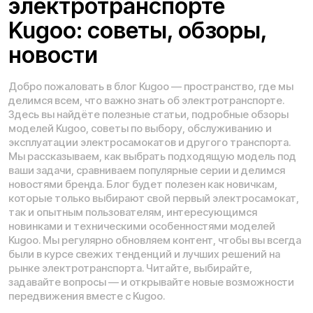
Телефон:
E-mail:
8 (800) 777-43-27
info@kugoo-russia.ru
*
Рейтинг компании в Яндекс:
Навигация по сайту:
О нас
Сервисный центр
Гарантия
Опт
Дропшиппинг