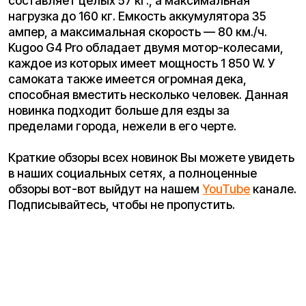
Заполните форму ниже, наши менеджеры с
радостью подскажут лучший вариант и помогут
оформить всё на месте или онлайн.
Ваше имя*
Телефон для связи*
+7
Я согласен(на) с условиями
«Публичной оферты»
и даю
согласие на обработку персональных данных для исполнения
договора согласно правилам
«Политики оператора в
отношении обработки персональных данных»
и
«Согласием на
обработку персональных данных пользователей сайта»
.
Я даю
согласие получать рекламную рассылку
.
Отправить