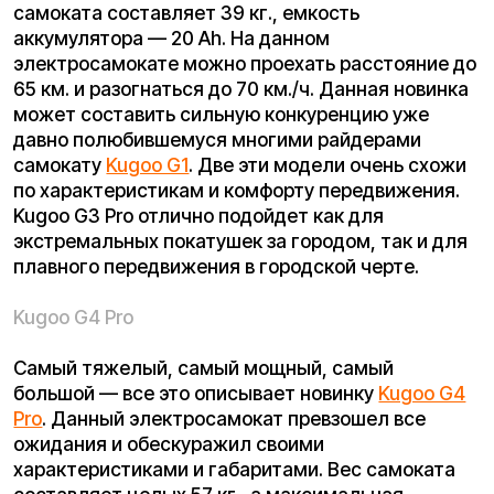
самоката также имеется огромная дека,
способная вместить несколько человек. Данная
новинка подходит больше для езды за
пределами города, нежели в его черте.
Краткие обзоры всех новинок Вы можете увидеть
в наших социальных сетях, а полноценные
обзоры вот-вот выйдут на нашем
YouTube
канале.
Подписывайтесь, чтобы не пропустить.
Покупайте с комфортом
уже сегодня!