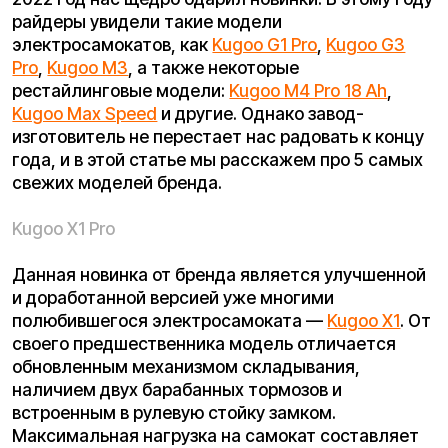
Kugoo X1 Pro
Данная новинка от бренда является улучшенной
и доработанной версией уже многими
полюбившегося электросамоката —
Kugoo X1
. От
своего предшественника модель отличается
обновленным механизмом складывания,
наличием двух барабанных тормозов и
встроенным в рулевую стойку замком.
Максимальная нагрузка на самокат составляет
120 кг., а мощность мотор-колеса равна 500 W.
Модель Kugoo X1 Pro отлично подойдет райдерам
в любом возрасте для катания в городской черте.
Kugoo G2 Max
Данная модель очень похожа на своего
предшественника —
Kugoo G2 Pro
, но имеет ряд
улучшений и особенностей. Самокат подходит
как для города, так и для бездорожья – своего
рода универсальный помощник. Мощность
мотор-колеса составляет 800 W, что на 200 W
больше, чем в предшественнике. Емкость
аккумулятора 20 Ah, что на 5 ампер больше, чем