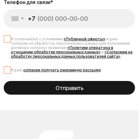
электротранспорте
Kugoo: советы, обзоры,
новости
Добро пожаловать в блог Kugoo — пространство, где мы
делимся всем, что важно знать об электротранспорте.
Здесь вы найдёте полезные статьи, подробные обзоры
моделей Kugoo, советы по выбору, обслуживанию и
эксплуатации электросамокатов и другого транспорта.
Мы рассказываем, как выбрать подходящую модель под
ваши задачи, сравниваем популярные серии и делимся
новостями бренда. Блог будет полезен как новичкам,
которые только выбирают свой первый электросамокат,
так и опытным пользователям, интересующимся
новинками и техническими особенностями моделей
Kugoo. Мы регулярно обновляем контент, чтобы вы всегда
были в курсе свежих тенденций и лучших решений на
рынке электротранспорта. Читайте, выбирайте,
задавайте вопросы — и открывайте новые возможности
передвижения вместе с Kugoo.