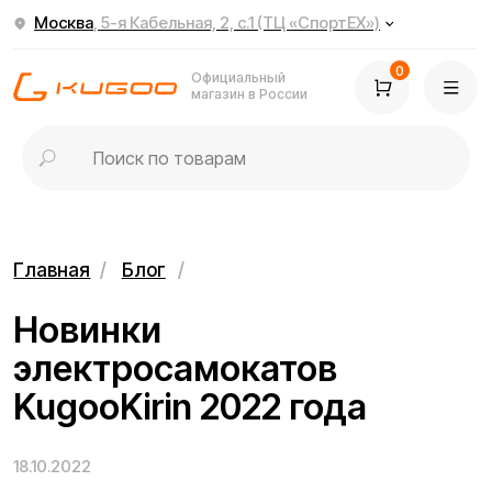
Москва
, 5-я Кабельная, 2, с.1 (ТЦ «СпортЕХ»)
0
Официальный
магазин в России
Главная
/
Блог
/
Новинки
электросамокатов
KugooKirin 2022 года
18.10.2022