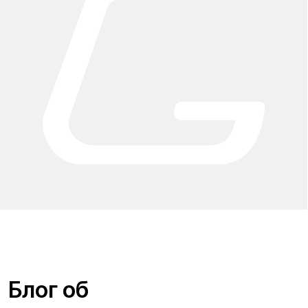
Проложить маршрут
Вызвать такси
Адреса магазинов:
Москва
, 5-я Кабельная, 2, с.1 (ТЦ «СпортЕХ», 5 эт.)
Москва, Потаповская Роща, 20к2
Москва, Ленинградское шоссе, 56
Санкт-Петербург, 5-я линия В.О., 32 литера А
Время работы call-центра:
Ежедневно 09:00 - 21:00 по МСК