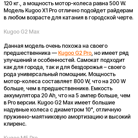
в Pro версии. Kugoo G2 Max имеет большие
надувные колеса с диаметром 10", отличную
пружинно-маятниковую амортизацию и высокий
клиренс.
Kugoo M5 Pro
Электросамокат Kugoo M5 Pro — обновленная
версия внедорожной модели
Kugoo M5
. В новинке
доработаны некоторые недостатки
предшественника, представлен абсолютно
новый дизайн, добавлен багажник, который
можно использовать как дополнительное
сиденье. Вес новинки стал больше, а мощность
мотор-колеса осталось прежней: 1 000 W.
Максимальный пробег составляет 77 км., а
максимальную скорость, которую можно развить
— 55 км./ч. Данная новинка отлично подойдет как
для бездорожья, так и для прогулок в городской
черте.
Kugoo G3 Pro
Еще одна новинка от завода Kugoo — мощный
внедорожный электросамокат Kugoo G3 Pro. Вес