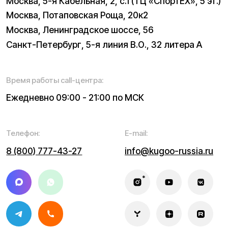
Информация о технических характеристиках, описании,
поставке и внешнем виде представляет собой
рассмотрение характера, непубличной офертой,
оцениваемой положениями ГК РФ и может быть
изменена конструкция без предварительных
ограничений. Информацию о товаре и наличии
уточняйте у наших менеджеров. Самовывоз и доставка
товаров возможны только после подтверждения заказа
и доставки товара в пункт выдачи заказов или доставки.
Пункты выдачи заказов не являются шоурумами.
* принадлежит Meta, признанной в РФ экстремистской
Политика конфиденциальности
Обработка персональных данных
Правила оплаты
Правила гарантийного ремонта
Процесс передачи данных
Обмен и возврат
Договор оферты
Гарантийный талон