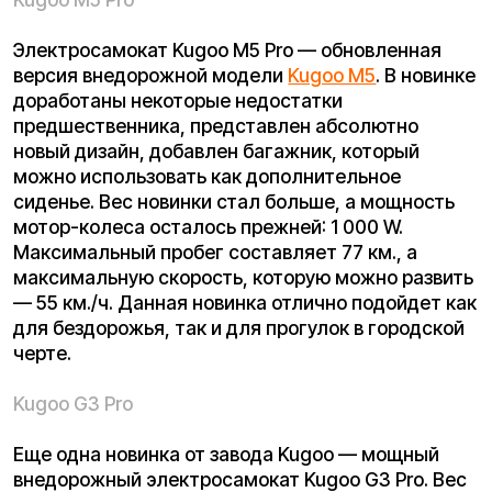
самоката составляет 39 кг., емкость
аккумулятора — 20 Ah. На данном
электросамокате можно проехать расстояние до
65 км. и разогнаться до 70 км./ч. Данная новинка
может составить сильную конкуренцию уже
давно полюбившемуся многими райдерами
самокату
Kugoo G1
. Две эти модели очень схожи
по характеристикам и комфорту передвижения.
Kugoo G3 Pro отлично подойдет как для
экстремальных покатушек за городом, так и для
плавного передвижения в городской черте.
Kugoo G4 Pro
Самый тяжелый, самый мощный, самый
большой — все это описывает новинку
Kugoo G4
Pro
. Данный электросамокат превзошел все
ожидания и обескуражил своими
характеристиками и габаритами. Вес самоката
составляет целых 57 кг., а максимальная
нагрузка до 160 кг. Емкость аккумулятора 35
ампер, а максимальная скорость — 80 км./ч.
Kugoo G4 Pro обладает двумя мотор-колесами,
каждое из которых имеет мощность 1 850 W. У