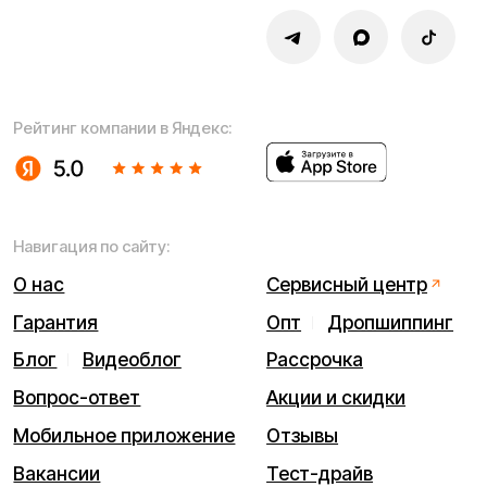
Разработка сайта — ezapenko.design
ИП Виноградов Александр Михайлович
Юридический адрес: 359450, Республика Калмыкия,
Октябрьский р-н, п. Большой Царын, ул. Матросова, д. 5,
кв. 5
ИНН (ИП): 470420035700
ОГРНИП 318470400029265
© 2026 Kugoo-Russia.ru
Выиграйте
iPhone 17 Pro Max
Каталог
Связаться