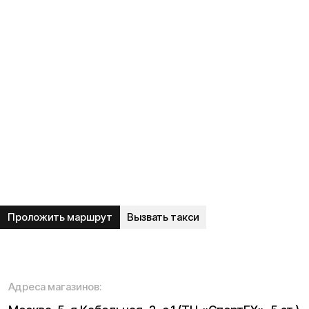
Блог
Видеоблог
Рассрочка
Вопрос-ответ
Акции и скидки
Мобильное приложение
Отзывы
Вакансии
Тест-драйв
Доставка и оплата
Контакты
Каталог:
Электросамокаты
Трициклы
Электровелосипеды
Запчасти
Электроскутеры
Б/у модели
Электропитбайки
Аксессуары
Квадроциклы
Экипировка
NEW
Мотоциклы
Написать в службу заботы