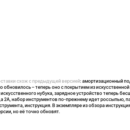
 схож с предыдущей версией
: амортизационный подседельный
вилось – теперь оно с покрытием из искусственной кожи, ранее
ственного нубука, зарядное устройство теперь бесшумное, с
набор инструментов по-прежнему идет россыпью, папочка для
та, инструкция. В экземпляре из обзора инструкция ещё пока
но её точно обновят.