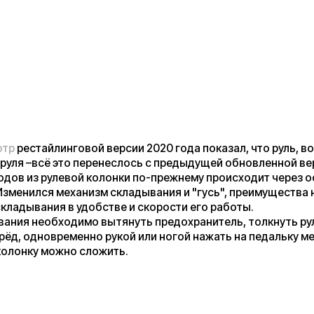
 самокат уже удобно поднять, центр тяжести у него находится
ью PRO. Раскладывание происходит в обратном порядке. В
ания или перьях вилки критичного люфта нет.