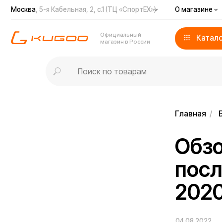
Москва
, 5-я Кабельная, 2, с.1 (ТЦ «СпортЕХ»)
О магазине
Доста
Официальный
Каталог
магазин в России
Главная
/
Блог
/
Обзор 
послед
2020 г
04.08.2022