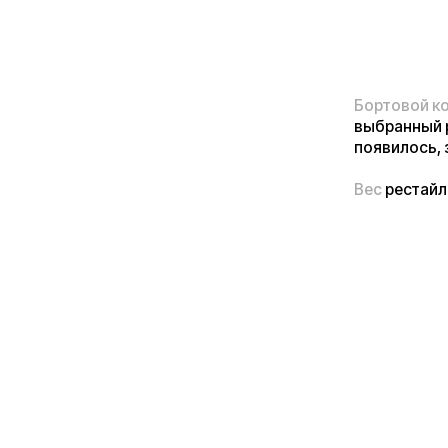
Беглый
осмотр
рест
ключ вынос руля –
Выход проводов из
отверстия. Измени
механизма складыв
Для складывания н
колонку вперёд, о
после чего колонк