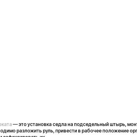
 это установка седла на подседельный штырь, монтаж фары,
разложить руль, привести в рабочее положение органы
сировать их.
юфтят, постепенным выкручиванием регулировочных винтов
ся положения, когда люфт станет незначительным.