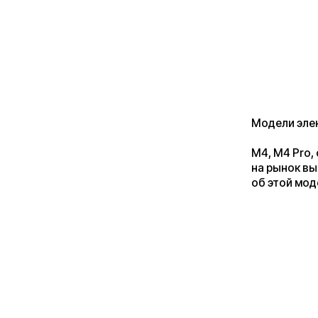
Модели электросам
M4, M4 Pro, обновл
на рынок вышла ре
об этой модели пой