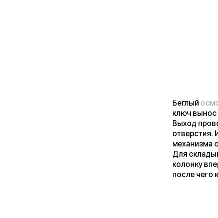
В таком положении
где-то под надпис
механизме складыв