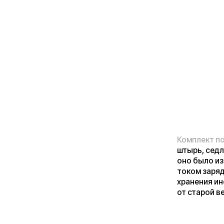
Комплект поставки
штырь, седло обно
оно было из искус
током заряда 2А, 
хранения инструмен
от старой версии, 