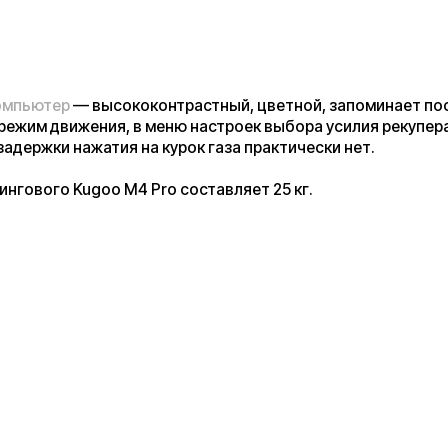
айлинговой версии 2020 года показал, что руль, вольтметр,
всё это перенеслось с предыдущей обновленной версии.
 рулевой колонки по-прежнему происходит через острые грани
лся механизм складывания и "гусь", преимущества нового
ания в удобстве и скорости его работы.
еобходимо вытянуть предохранитель, толкнуть рулевую
дновременно рукой или ногой нажать на педальку механизма,
у можно сложить.