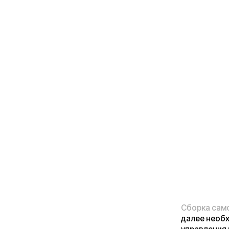
Сборка самоката
—
далее необходимо 
управления и зафик
Если ручки руля л
необходимо добить