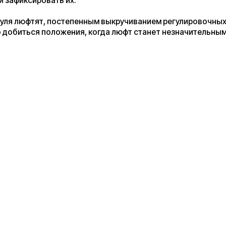
тер
— высококонтрастный, цветной, запоминает последний
вижения, в меню настроек выбора усилия рекуперации так и не
и нажатия на курок газа практически нет.
о Kugoo M4 Pro составляет 25 кг.