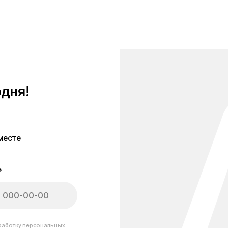
персональных
тношении
анных
рте Kugoo: советы, обзо
, что важно знать об электротранспорте. Здесь вы найдёте полезные ста