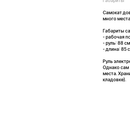
- длина: 85 см.
Руль электросамока
Однако сам самока
места. Хранить сам
кладовке).