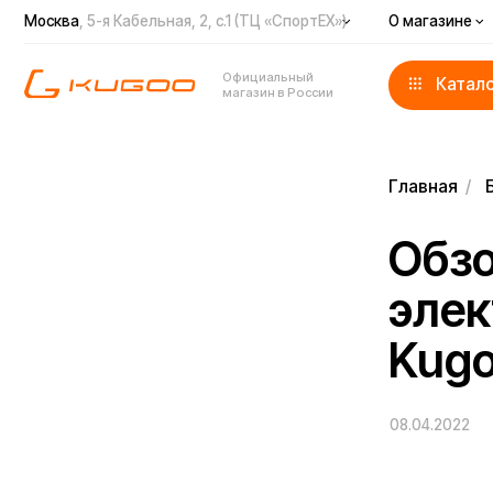
Москва
, 5-я Кабельная, 2, с.1 (ТЦ «СпортЕХ»)
О магазине
Доста
Официальный
Каталог
магазин в России
Главная
/
Блог
/
Обзор 
электр
KugooKi
08.04.2022