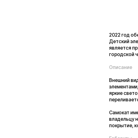
2022 год обещал п
Детский электросам
является превосхо
городской черте.
Описание
Внешний вид самок
элементами, сдела
яркие светоотража
переливается разн
Самокат имеет три
владельцу необход
покрытие, которые
Габариты
Самокат довольно 
много места для х
Габариты самоката
- рабочая поверхно
- руль: 88 см.