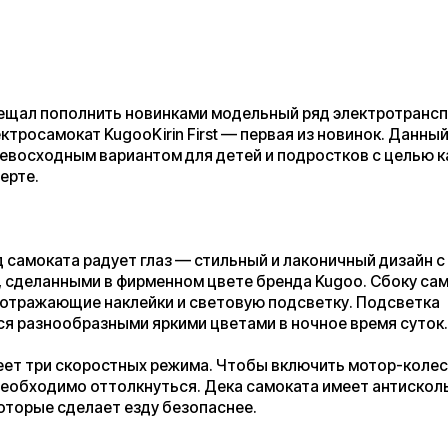
ополнить новинками модельный ряд электротранспорта Kugoo.
окат KugooKirin First — первая из новинок. Данный самокат
дным вариантом для детей и подростков с целью катания в
ата радует глаз — стильный и лаконичный дизайн с яркими
нными в фирменном цвете бренда Kugoo. Сбоку самокат имеет
ющие наклейки и световую подсветку. Подсветка
ообразными яркими цветами в ночное время суток.
 скоростных режима. Чтобы включить мотор-колесо,
имо оттолкнуться. Дека самоката имеет антискользящее
 сделает езду безопаснее.
компактный, отлично подойдет даже тем, у кого не сишком
ранения электротранспорта.
:
сть деки: 36 см.