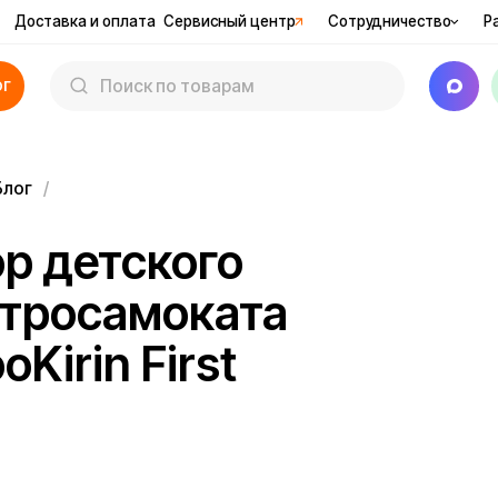
вка и оплата
Сервисный центр
Сотрудничество
Рассрочка
Ак
детского
осамоката
rin First