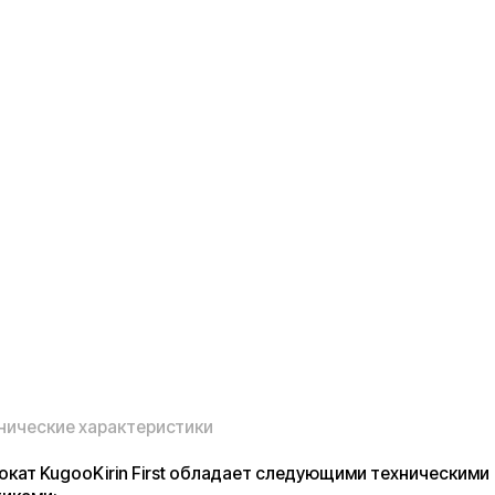
ие характеристики
gooKirin First обладает следующими техническими
г.
Ah
15 км./ч.
е
: до 10 км.
самокат
: 80 кг.
ма
: ножная
истик, можно сделать вывод, что благодаря легкому весу, Ваш
 самостоятельно сможет вынести самокат из дома на улицу,
 на безопасной скорости в городской черте. Мощности-мотор
среднюю по продолжительности прогулку. После прогулки