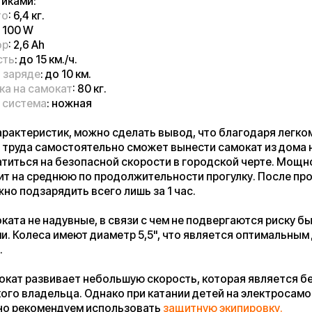
арядить всего лишь за 1 час.
 надувные, в связи с чем не подвергаются риску быть
са имеют диаметр 5,5", что является оптимальным для ребенка
звивает небольшую скорость, которая является безопасной
адельца. Однако при катании детей на электросамокате
омендуем использовать
защитную экипировку.
усмотрена влагозащита. А как мы знаем, дети и подростки
аться и по лужам. Для избежание выхода из строя гаджета и
я в связи с этим вашего ребенка, рекомендуем сделать
ектросамоката в нашем сервисном центре.
goo First — прекрасный вариант электрического самокат для
выглядит стильно, весит мало и способен подарить Вашему
жительных эмоций!
ожно в наших магазинах в Москве, Санкт-Петербурге,
е. А также оформить заказ через наш сайт с доставкой в
и и Беларуси.