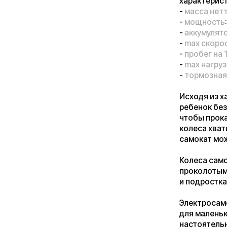
самокат можно подз
Колеса самоката не
проколотыми. Коле
и подростка.
Электросамокат ра
для маленького вл
настоятельно рек
В самокате не пред
порой любят покат
плохого настроени
гидроизоляцию
эл
Итог
Таким образом, Ku
ребенка. Самокат 
ребенку кучу поло
Купить
Kugoo First
м
Краснодаре и Минск
любую точку Росси