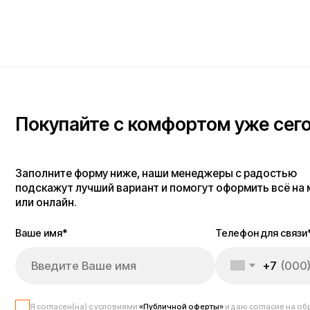
+7
Я согласен(на) с условиями
«Публичной оферты»
и даю согласие на обработку 
данных для исполнения договора согласно правилам
«Политики оператора в о
обработки персональных данных»
и
«Согласием на обработку персональных д
пользователей сайта»
.
Я даю
согласие получать рекламную рассылку
.
Отправить
Блог об электротранспо
Добро пожаловать в блог Kugoo — пространство, где мы делимся всем