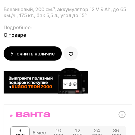
Уточнить наличие
3
10
12
24
36
6 мес
мес
мес
мес
мес
мес
Плати комфортно:
Сегодня
Далее 3 платежей
0 ₽
от не число ₽
О товаре