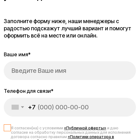
Проложить маршрут
Вызвать такси
Адреса магазинов:
Москва
, 5-я Кабельная, 2, с.1 (ТЦ «СпортЕХ», 5 эт.)
Москва, Потаповская Роща, 20к2
Москва, Ленинградское шоссе, 56
Санкт-Петербург, 5-я линия В.О., 32 литера А
Время работы call-центра:
Ежедневно 09:00 - 21:00 по МСК
Телефон:
E-mail:
8 (800) 777-43-27
info@kugoo-russia.ru