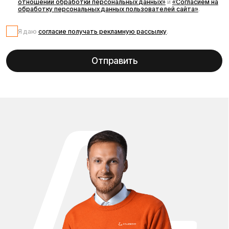
*
Рейтинг компании в Яндекс:
Навигация по сайту:
О нас
Сервисный центр
Гарантия
Опт
Дропшиппинг
Блог
Видеоблог
Рассрочка
Вопрос-ответ
Акции и скидки
Мобильное приложение
Отзывы
Вакансии
Тест-драйв