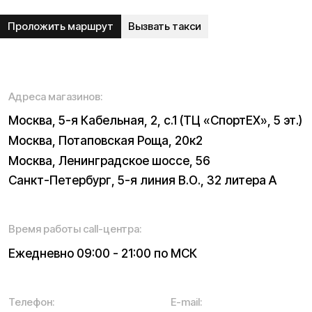
ИП Виноградов Александр Михайлович
Юридический адрес: 359450, Республика Калмыкия,
Октябрьский р-н, п. Большой Царын, ул. Матросова, д. 5,
кв. 5
ИНН (ИП): 470420035700
ОГРНИП 318470400029265
© 2026 Kugoo-Russia.ru
Выиграйте
iPhone 17 Pro Max
Каталог
Связаться