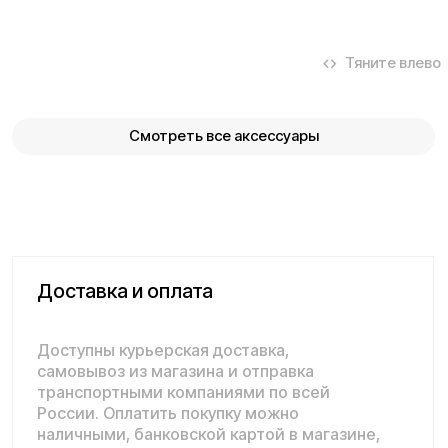
радостью подскажут лучший вариант и помогут
оформить всё на месте или онлайн.
Ваше имя*
Телефон для связи*
+7
Я согласен(на) с условиями
«Публичной оферты»
и даю
согласие на обработку персональных данных для исполнения
договора согласно правилам
«Политики оператора в
отношении обработки персональных данных»
и
«Согласием на
обработку персональных данных пользователей сайта»
.
Я даю
согласие получать рекламную рассылку
.
Отправить