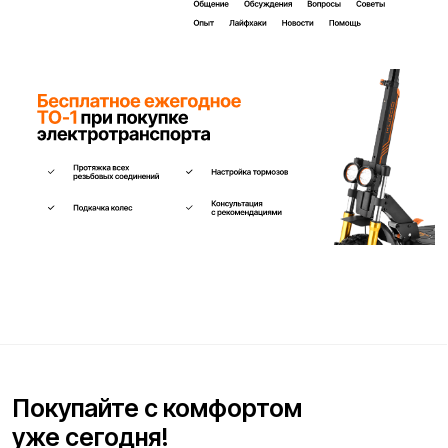
Квадроцикл Kugoo K3 Pro — это бензиновый внедорожный
ATV, разработанный для активного отдыха, поездок в
сельской местности или на промышленные участки.
Оснащён одноцилиндровым 4‑тактным двигателем
объёмом 200 см³ и мощностью около 16 л. с., он
достигает скорости до 65 км./ч. Модель оборудована
прочным стальным шасси, амортизаторами,
внедорожными колёсами и высоким клиренсом (~16 см. —
угол подъёма 15°), что обеспечивает устойчивость и
комфорт при движении по просёлочным и пересечённым
дорогам. Дополнительно предусмотрены
электростартер, двухместное сиденье, багажник, фары,
поворотники, дисплей и зеркала — всё для комфортного
управления и безопасности.