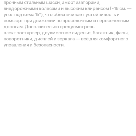
уточняйте у наших менеджеров. Самовывоз и доставка
товаров возможны только после подтверждения заказа
и доставки товара в пункт выдачи заказов или доставки.
Пункты выдачи заказов не являются шоурумами.
* принадлежит Meta, признанной в РФ экстремистской
Политика конфиденциальности
Обработка персональных данных
Правила оплаты
Правила гарантийного ремонта
Процесс передачи данных
Обмен и возврат
Договор оферты
Гарантийный талон
Разработка сайта — ezapenko.design