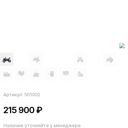
Артикул:
501002
215 900
₽
Наличие уточняйте у менеджера
Бензиновый, 200 см.³, аккумулятор 12 V 9 Ah, до 65
км./ч., 175 кг., бак 5,5 л., угол до 15°
Подробнее:
О товаре