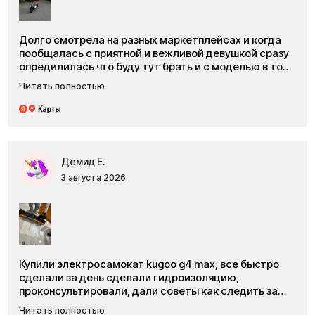
Долго смотрела на разных маркетплейсах и когда
пообщалась с приятной и вежливой девушкой сразу
опредилилась что буду тут брать и с моделью в том
числе, куго м4 с гидроизоляцией, оформление
Читать полностью
дистанционное быстрое и всегда подскажут и
ответят на все вопросы, товар пришел в двойной
коробке, все целое без косяков. Ребенок счастлив.
Сын весит 38кг и максимальная скорость 47км/ч.
Единственный минус что у куго м4 люфт руля
небольшой есть но это у этой модели как нам
Демид Е.
объяснили в сервисном центре. Спасибо огромное за
3 августа 2026
быструю доставку. Номер заказа 2102
Смотреть все отзывы
Экипировка к товару
Купили электросамокат kugoo g4 max, все быстро
сделали за день сделали гидроизоляцию,
проконсультировали, дали советы как следить за
давлением в шинах, в общем все отлично!!!
Читать полностью