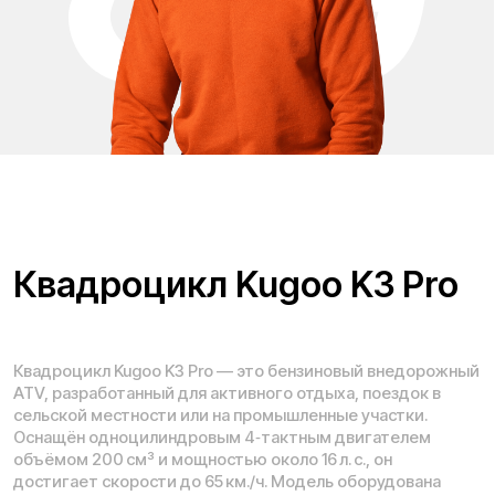
Доставка и оплата
Контакты
Каталог:
Электросамокаты
Трициклы
Электровелосипеды
Запчасти
Электроскутеры
Б/у модели
Электропитбайки
Аксессуары
Квадроциклы
Экипировка
NEW
Мотоциклы
Написать в службу заботы
Информация о технических характеристиках, описании,
поставке и внешнем виде представляет собой
рассмотрение характера, непубличной офертой,
оцениваемой положениями ГК РФ и может быть
изменена конструкция без предварительных
ограничений. Информацию о товаре и наличии