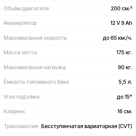
Тип подачи
Карбюратор
Тормоза
Дисковые
Габариты (ДxШxВ)
156x81x101,5 см.
Комплектация
Товарный чек, гарантийный талон
Гарантия
14 дней
Описание Kugoo K3 Pro
Квадроцикл Kugoo K3 Pro — это мощный
внедорожный транспорт для подростков и
взрослых, созданный для уверенной езды по
самым разным типам поверхности: от
просёлочных дорог до загородных троп и дачных
участков. Он сочетает в себе высокую
проходимость, современный дизайн, отличную
управляемость и экологичность.
Прочная стальная рама, амортизаторы,
увеличенные колёса с глубоким протектором —