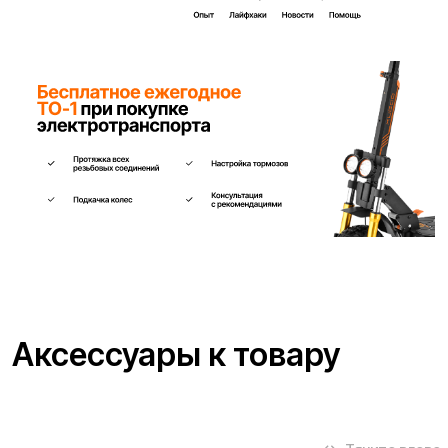
Заполните форму ниже, наши менеджеры с
радостью подскажут лучший вариант и помогут
оформить всё на месте или онлайн.
Ваше имя*
Телефон для связи*
+7
Я согласен(на) с условиями
«Публичной оферты»
и даю
согласие на обработку персональных данных для исполнения
договора согласно правилам
«Политики оператора в
отношении обработки персональных данных»
и
«Согласием на
обработку персональных данных пользователей сайта»
.
Я даю
согласие получать рекламную рассылку
.
Отправить