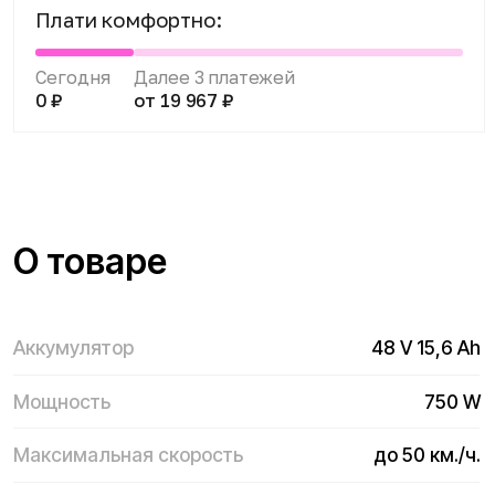
Мощность
750 W
Максимальная скорость
до 50 км./ч.
Максимальный пробег
до 42 км.
Вес
40 кг.
Привод
Задний
Размер колес
20"
Максимальная нагрузка
120 кг.
Габариты (ДxШxВ)
148x31x75 см.
Время полной зарядки
до 8 часов
Тормозная система
Гидравлическая дисковая
Тип колес
Надувные