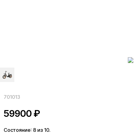
701013
59900
₽
Состояние: 8 из 10.
Недостатки: мелкие царапины и потёртости.
Пробег: 59 км.
Аккумулятор 48 V 15,6 Ah, мощность 750 W, до 50 км./
ч., до 42 км., 40 кг., задний привод, 20"