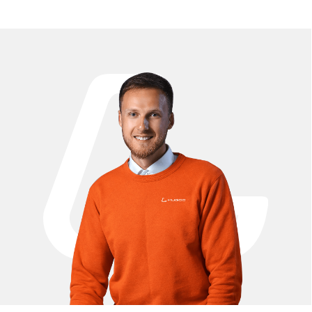
Проложить маршрут
Вызвать такси
Адреса магазинов:
Москва
, 5-я Кабельная, 2, с.1 (ТЦ «СпортЕХ», 5 эт.)
Москва, Потаповская Роща, 20к2
Москва, Ленинградское шоссе, 56
Санкт-Петербург, 5-я линия В.О., 32 литера А
Время работы call-центра:
Ежедневно 09:00 - 21:00 по МСК
Телефон:
E-mail:
8 (800) 777-43-27
info@kugoo-russia.ru