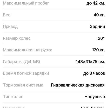
Подсветка
Led-фонарь
Товарный чек,
гарантийный талон, з/у.
Комплектация
Гарантия
3 месяца на электронику и АКБ
Доставка и оплата
Доступны курьерская доставка,
самовывоз из магазина и отправка
транспортными компаниями по всей
России. Оплатить покупку можно
наличными, банковской картой в магазине,
онлайн на сайте, по счёту через интернет-
банк, а также оформить кредит или
рассрочку.
Подробнее