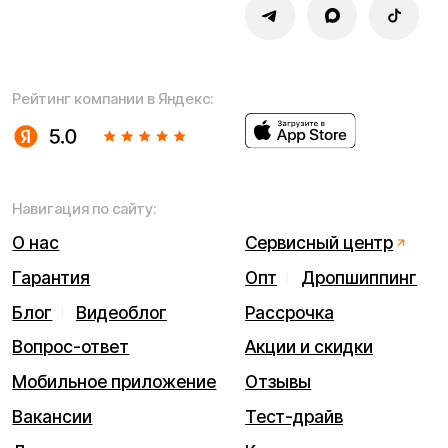
ИП Виноградов Александр Михайлович
Юридический адрес: 359450, Республика Калмыкия,
Октябрьский р-н, п. Большой Царын, ул. Матросова, д. 5,
кв. 5
ИНН (ИП): 470420035700
ОГРНИП 318470400029265
© 2026 Kugoo-Russia.ru
Выиграйте
iPhone 17 Pro Max
Каталог
Связаться