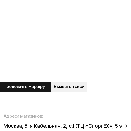
Вакансии
Тест-драйв
Доставка и оплата
Контакты
Каталог:
Электросамокаты
Трициклы
Электровелосипеды
Запчасти
Электроскутеры
Б/у модели
Электропитбайки
Аксессуары
Квадроциклы
Экипировка
NEW
Мотоциклы
Написать в службу заботы
Информация о технических характеристиках, описании,
поставке и внешнем виде представляет собой
рассмотрение характера, непубличной офертой,
оцениваемой положениями ГК РФ и может быть
изменена конструкция без предварительных