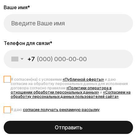
Б/у модели Kugoo
Покупка б/у моделей Kugoo — это отличная возможность
приобрести качественный электротранспорт по
выгодной цене. Мы предлагаем тщательно проверенные
электросамокаты, электровелосипеды и
электроскутеры от бренда Kugoo с гарантией
работоспособности и технической исправности. Каждый
подержанный аппарат проходит диагностику, очистку и
при необходимости — замену расходников. В наличии б/у
модели для города, бездорожья и перевозки, с сиденьем
и без, с разной мощностью и пробегом. Это идеальное
решение для тех, кто хочет сэкономить, но при этом
получить надёжный транспорт. Б/у Kugoo — это выгодно,
безопасно и практично.