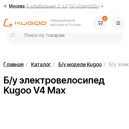
Москва
, 5-я Кабельная, 2, с.1 (ТЦ «СпортЕХ»)
0
Официальный
магазин в России
Главная
/
Каталог
/
Б/у модели Kugoo
/
Б/у электровелосипе
Б/у электровелосипед
Kugoo V4 Max