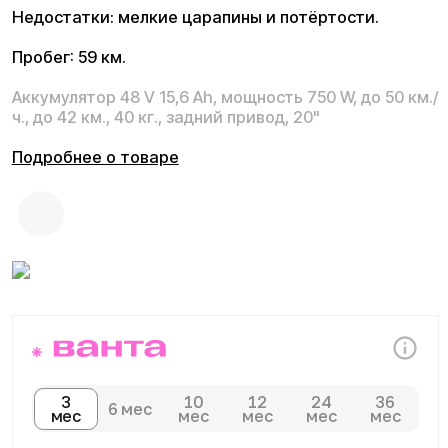
Подробнее о товаре
3
10
12
24
36
6 мес
мес
мес
мес
мес
мес
Плати комфортно:
Сегодня
Далее 3 платежей
0 ₽
от 19 967 ₽
О товаре
Аккумулятор
48 V 15,6 Аh