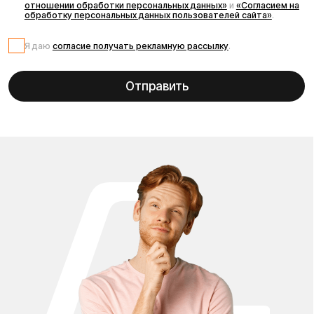
Санкт-Петербург, 5-я линия В.О., 32 литера А
Время работы call-центра:
Ежедневно 09:00 - 21:00 по МСК
Телефон:
E-mail:
8 (800) 777-43-27
info@kugoo-russia.ru
*
Рейтинг компании в Яндекс: