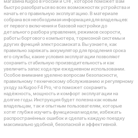
Написать в службу заботы
Информация о технических характеристиках, описании,
поставке и внешнем виде представляет собой
рассмотрение характера, непубличной офертой,
оцениваемой положениями ГК РФ и может быть
изменена конструкция без предварительных
ограничений. Информацию о товаре и наличии
уточняйте у наших менеджеров. Самовывоз и доставка
товаров возможны только после подтверждения заказа
и доставки товара в пункт выдачи заказов или доставки.
Пункты выдачи заказов не являются шоурумами.
* принадлежит Meta, признанной в РФ экстремистской
Политика конфиденциальности
Обработка персональных данных
Правила оплаты