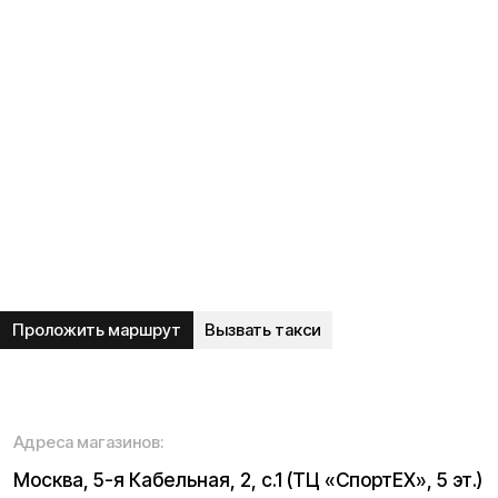
Правила гарантийного ремонта
Процесс передачи данных
Обмен и возврат
Договор оферты
Гарантийный талон
Разработка сайта — ezapenko.design
ИП Виноградов Александр Михайлович
Юридический адрес: 359450, Республика Калмыкия,
Октябрьский р-н, п. Большой Царын, ул. Матросова, д. 5,
кв. 5
ИНН (ИП): 470420035700
ОГРНИП 318470400029265
© 2026 Kugoo-Russia.ru
Выиграйте
iPhone 17 Pro Max
Каталог
Связаться