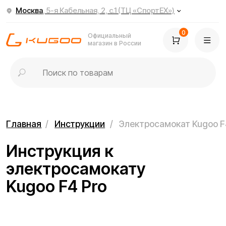
Москва
, 5-я Кабельная, 2, с.1 (ТЦ «СпортЕХ»)
0
Официальный
магазин в России
Главная
/
Инструкции
/
Электросамокат Kugoo F4 Pro
Инструкция к
электросамокату
Kugoo F4 Pro