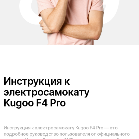
Навигация по сайту:
О нас
Сервисный центр
Гарантия
Опт
Дропшиппинг
Блог
Видеоблог
Рассрочка
Вопрос-ответ
Акции и скидки
Мобильное приложение
Отзывы
Вакансии
Тест-драйв
Доставка и оплата
Контакты
Каталог:
Электросамокаты
Трициклы
Электровелосипеды
Запчасти
Электроскутеры
Б/у модели
Электропитбайки
Аксессуары
Квадроциклы
Экипировка
NEW
Мотоциклы