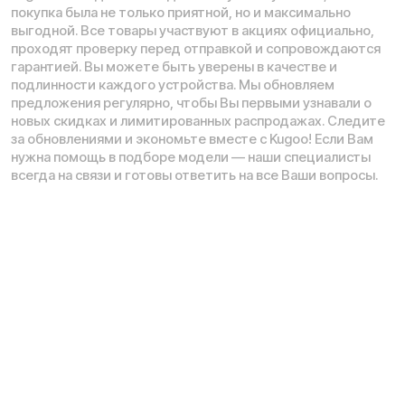
Адреса магазинов:
Москва
, 5-я Кабельная, 2, с.1 (ТЦ «СпортЕХ», 5 эт.)
Москва, Потаповская Роща, 20к2
Москва, Ленинградское шоссе, 56
Санкт-Петербург, 5-я линия В.О., 32 литера А
Время работы call-центра:
Ежедневно 09:00 - 21:00 по МСК
Телефон:
E-mail:
8 (800) 777-43-27
info@kugoo-russia.ru
*