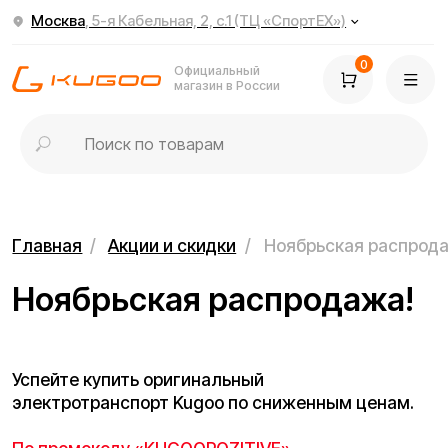
Москва
, 5-я Кабельная, 2, с.1 (ТЦ «СпортЕХ»)
0
Официальный
магазин в России
Главная
/
Акции и скидки
/
Ноябрьская распродажа
Ноябрьская распродажа!
Успейте купить оригинальный
электротранспорт Kugoo по сниженным ценам.
По промокоду «KUGOOPOZITIVE»‎ —
гидроизоляция со скидкой 50%!
Ограниченное количество товаров в наличии.
Акция действует до конца ноября.