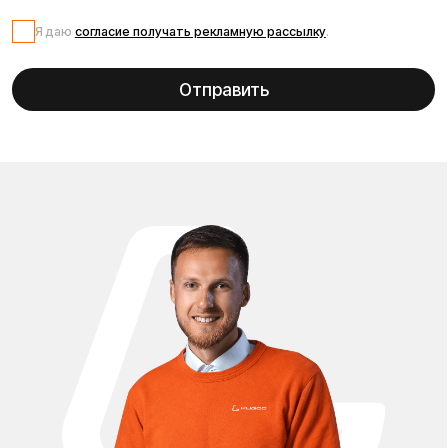
Акции и скидки на
электротранспорт Kugoo
Хотите купить электросамокат или другой
электротранспорт Kugoo по выгодной цене? Добро
пожаловать в раздел «Акции и скидки»! Здесь Вы
найдёте актуальные предложения, специальные цены и
сезонные распродажи на оригинальную продукцию