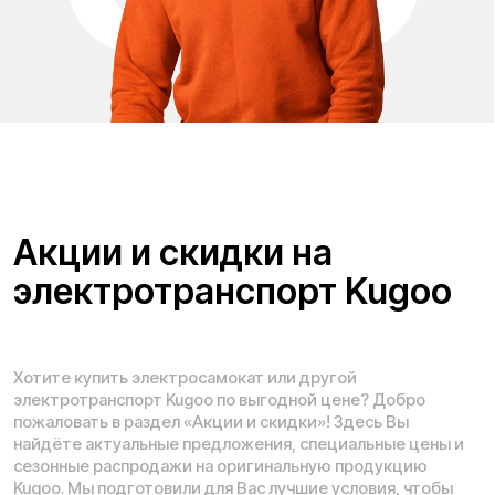
Kugoo. Мы подготовили для Вас лучшие условия, чтобы
покупка была не только приятной, но и максимально
выгодной. Все товары участвуют в акциях официально,
проходят проверку перед отправкой и сопровождаются
гарантией. Вы можете быть уверены в качестве и
подлинности каждого устройства. Мы обновляем
предложения регулярно, чтобы Вы первыми узнавали о
новых скидках и лимитированных распродажах. Следите
за обновлениями и экономьте вместе с Kugoo! Если Вам
нужна помощь в подборе модели — наши специалисты
всегда на связи и готовы ответить на все Ваши вопросы.
Проложить маршрут
Вызвать такси