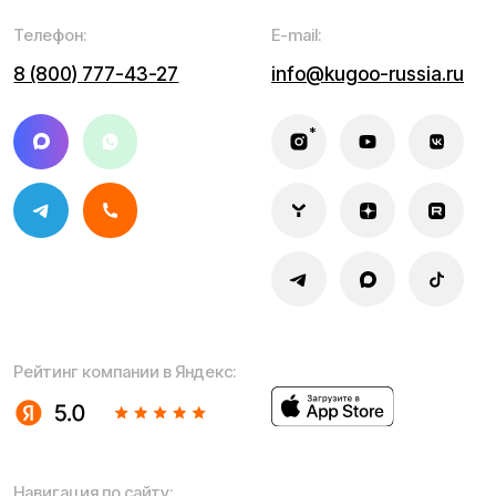
Электросамокаты
Трициклы
Электровелосипеды
Запчасти
Электроскутеры
Б/у модели
Электропитбайки
Аксессуары
Квадроциклы
Экипировка
NEW
Мотоциклы
Написать в службу заботы
Информация о технических характеристиках, описании,
поставке и внешнем виде представляет собой
рассмотрение характера, непубличной офертой,
оцениваемой положениями ГК РФ и может быть
изменена конструкция без предварительных
ограничений. Информацию о товаре и наличии
уточняйте у наших менеджеров. Самовывоз и доставка
товаров возможны только после подтверждения заказа
и доставки товара в пункт выдачи заказов или доставки.
Пункты выдачи заказов не являются шоурумами.
* принадлежит Meta, признанной в РФ экстремистской