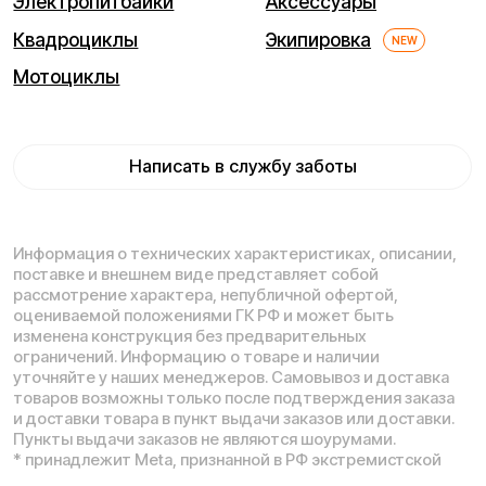
кв. 5
ИНН (ИП): 470420035700
ОГРНИП 318470400029265
© 2026 Kugoo-Russia.ru
Выиграйте
iPhone 17 Pro Max
Каталог
Связаться
Мы используем cookie. Это позволяет нам анализировать
взаимодействие посетителей с сайтом и делать его лучше.
Продолжая пользоваться сайтом, вы соглашаетесь с
использованием файлов cookie.
Понятно