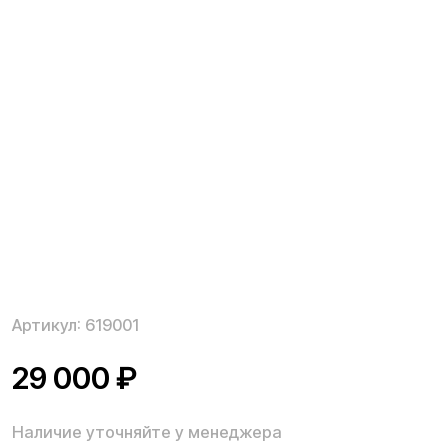
Артикул:
619001
29 000
₽
Наличие уточняйте у менеджера
Литий-ионная аккумуляторная батарея для Kugoo V3
Pro имеет емкость 20,8 Ah и напряжение 60 V — это
надежный и мощный источник питания для Вашего
электровелосипеда. Когда привычный пробег
ощутимо уменьшился, стоит задуматься о новой
батарее. Исчерпывание устройством ресурса
приводит к потере способности накапливать и