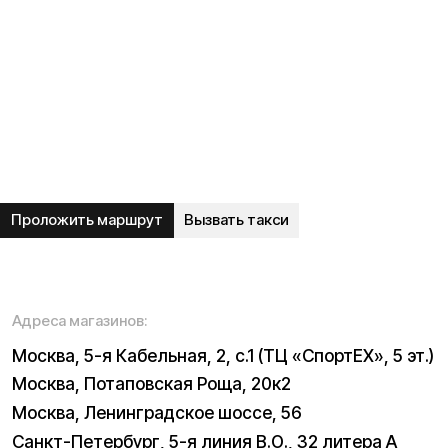
Гарантия
Опт
Дропшиппинг
Блог
Видеоблог
Рассрочка
Вопрос-ответ
Акции и скидки
Мобильное приложение
Отзывы
Вакансии
Тест-драйв
Доставка и оплата
Контакты
Каталог:
Электросамокаты
Трициклы
Электровелосипеды
Запчасти
Электроскутеры
Б/у модели
Электропитбайки
Аксессуары
Квадроциклы
Экипировка
NEW
Мотоциклы
Написать в службу заботы