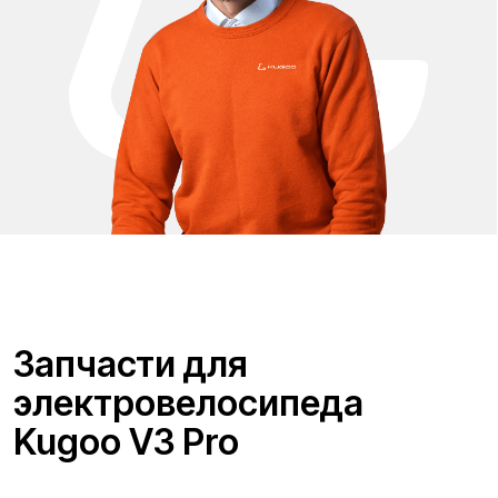
Проложить маршрут
Вызвать такси
Адреса магазинов:
Москва
, 5-я Кабельная, 2, с.1 (ТЦ «СпортЕХ», 5 эт.)
Москва, Потаповская Роща, 20к2
Москва, Ленинградское шоссе, 56
Санкт-Петербург, 5-я линия В.О., 32 литера А
Время работы call-центра: