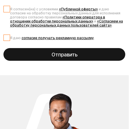
Запчасти для
электровелосипеда
Kugoo V3 Pro
Запчасти для Kugoo V3 Pro — это качественные
компоненты, необходимые для надежного ремонта и
обслуживания Вашего электровелосипеда. В
ассортименте представлены оригинальные и
сертифицированные детали, такие как аккумуляторы,
мотор-колеса, контрольные блоки, тормозные системы,
дисплеи, шины и камеры, которые идеально подходят
для модели Kugoo V3 Pro. Эти запчасти обеспечивают
высокую производительность, безопасность и
долговечность, чтобы Ваш электровелосипед оставался в
отличном состоянии на долгие годы. Быстрая доставка и
профессиональные консультации позволяют Вам легко и
выгодно обновить Ваш электровелосипед и продлить его
жизнь с помощью проверенных комплектующих. Если Вы
не уверены в выборе запчасти — наши специалисты
помогут подобрать оптимальное решение именно под
Ваш Kugoo V3 Pro.