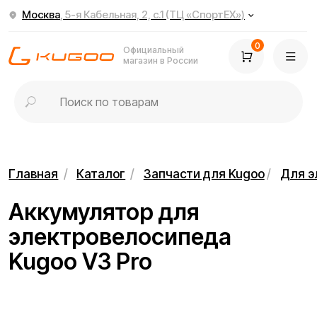
Москва
, 5-я Кабельная, 2, с.1 (ТЦ «СпортЕХ»)
0
Официальный
магазин в России
Главная
/
Каталог
/
Запчасти для Kugoo
/
Для электровелос
Аккумулятор для
электровелосипеда
Kugoo V3 Pro