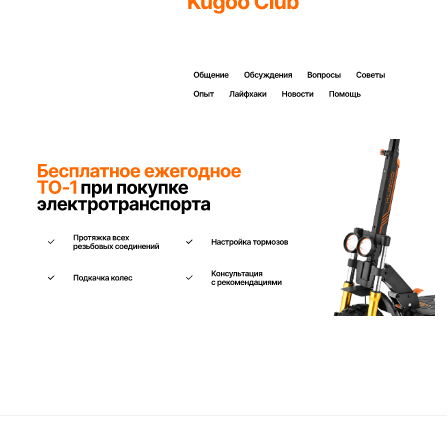
Заполните форму ниже, наши менеджеры с
радостью подскажут лучший вариант и помогут
оформить всё на месте или онлайн.
Ваше имя*
Телефон для связи*
+7
Я согласен(на) с условиями
«Публичной оферты»
и даю
согласие на обработку персональных данных для исполнения
договора согласно правилам
«Политики оператора в
отношении обработки персональных данных»
и
«Согласием на
обработку персональных данных пользователей сайта»
.
Я даю
согласие получать рекламную рассылку
.
Отправить