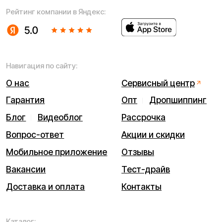
Разработка сайта — ezapenko.design
ИП Виноградов Александр Михайлович
Юридический адрес: 359450, Республика Калмыкия,
Октябрьский р-н, п. Большой Царын, ул. Матросова, д. 5,
кв. 5
ИНН (ИП): 470420035700
ОГРНИП 318470400029265
© 2026 Kugoo-Russia.ru
Выиграйте
iPhone 17 Pro Max
Каталог
Связаться