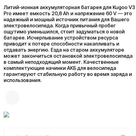
отдавать энергию. Езда на старом аккумуляторе
может закончиться остановкой электровелосипеда
в самый неподходящий момент. Качественные
комплектующие начинки АКБ для велосипеда
гарантируют стабильную работу во время заряда и
использования.
3
10
12
24
36
6 мес
мес
мес
мес
мес
мес
Плати комфортно:
Сегодня
Далее 3 платежей
0 ₽
от 9 667 ₽