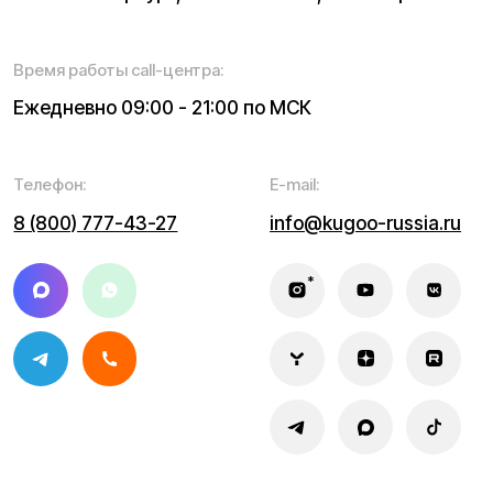
Информация о технических характеристиках, описании,
поставке и внешнем виде представляет собой
рассмотрение характера, непубличной офертой,
оцениваемой положениями ГК РФ и может быть
изменена конструкция без предварительных
ограничений. Информацию о товаре и наличии
уточняйте у наших менеджеров. Самовывоз и доставка
товаров возможны только после подтверждения заказа
и доставки товара в пункт выдачи заказов или доставки.
Пункты выдачи заказов не являются шоурумами.
* принадлежит Meta, признанной в РФ экстремистской
Политика конфиденциальности
Обработка персональных данных
Правила оплаты
Правила гарантийного ремонта
Процесс передачи данных
Обмен и возврат
Договор оферты
Гарантийный талон