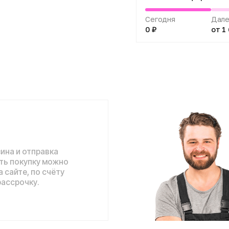
0 ₽
от 1 633 ₽
отправка
упку можно
 по счёту
ку.