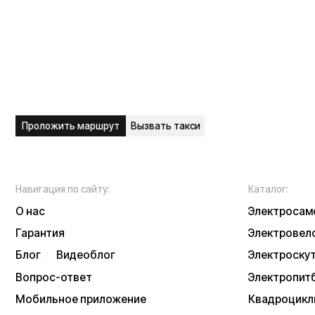
Гарантия
Электровелосипед
Блог
Видеоблог
Электроскутеры
Вопрос-ответ
Электропитбайки
Мобильное приложение
Квадроциклы
Вакансии
Мотоциклы
Доставка и оплата
Трициклы
Сервисный центр
Запчасти
Опт
Дропшиппинг
Б/у модели
Рассрочка
Аксессуары
Акции и скидки
Экипировка
NEW
Отзывы
Тест-драйв
Написать в служб
Контакты
Информация о техниче
непубличной офертой
Информацию о товаре
подтверждения заказа
* принадлежит Meta, 