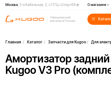
Москва
, 5-я Кабельная, 2, с.1 (ТЦ «СпортЕХ»)
О магазине
Доста
Официальный
Каталог
магазин в России
Главная
/
Каталог
/
Запчасти для Kugoo
/
Для электровел
Амортизатор задний д
Kugoo V3 Pro (комплект