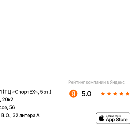
а А
ugoo-
u
 собой рассмотрение характера,
з предварительных ограничений.
в возможны только после
 заказов не являются шоурумами.