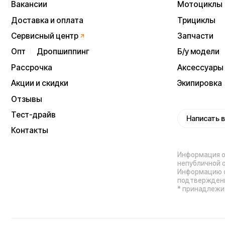
Политика конфиденц
Процесс передачи да
ИП Виноградов Александр Михайлович
Юридический адрес: 359450, Республика
Калмыкия, Октябрьский р-н, п. Большой
Царын, ул. Матросова, д. 5, кв. 5
ИНН (ИП): 470420035700
ОГРНИП 318470400029265
Выиграйте
iPhone 17 Pro Max
Мы используем cookie. Это позволяет нам
анализировать взаимодействие посетителей с сайтом
и делать его лучше. Продолжая пользоваться сайтом,
вы соглашаетесь с использованием файлов cookie.