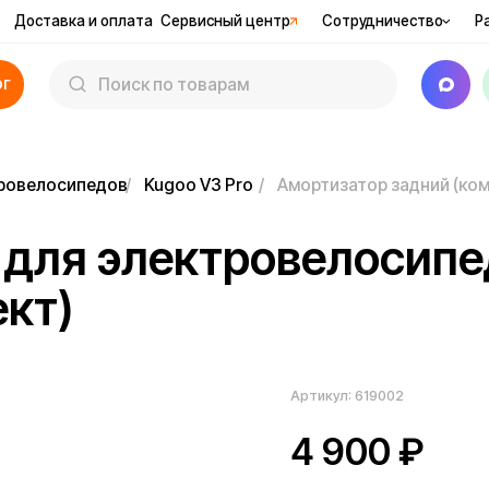
вка и оплата
Сервисный центр
Сотрудничество
Рассрочка
Ак
осипедов
/
Kugoo V3 Pro
/
Амортизатор задний (комплект)
ля электровелосипеда
)
Артикул:
619002
4 900
₽
Наличие уточняйте у менеджера