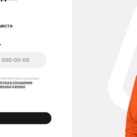
персональных
тношении
анных
елосипеда Kugoo V3 Pro
имые для надежного ремонта и обслуживания Вашего электровелосипеда. 
онтрольные блоки, тормозные системы, дисплеи, шины и камеры, которые 
ь и долговечность, чтобы Ваш электровелосипед оставался в отличном со