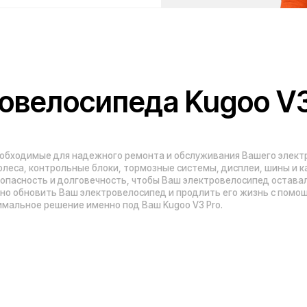
вить Ваш электровелосипед и продлить его жизнь с помощью проверенных
 решение именно под Ваш Kugoo V3 Pro.
Адреса магазинов:
Москва
, 5-я Кабельная, 2, с.1 (ТЦ «СпортЕХ