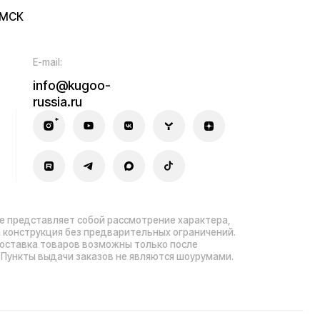
ла гарантийного ремонта
зработка сайта — ezapenko.design
sia.ru