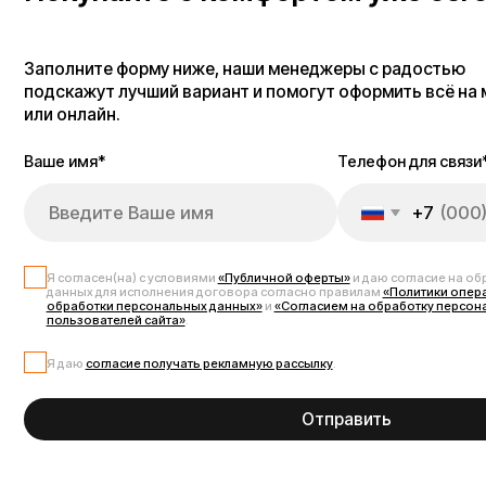
Я согласен(на) с условиями
«Публичной оферты»
и даю согласие на обработку 
данных для исполнения договора согласно правилам
«Политики оператора в о
обработки персональных данных»
и
«Согласием на обработку персональных д
пользователей сайта»
.
Я даю
согласие получать рекламную рассылку
.
Отправить
Запчасти для электров
Запчасти для Kugoo V3 Pro — это качественные компоненты, необход
сертифицированные детали, такие как аккумуляторы, мотор-колеса, к
Эти запчасти обеспечивают высокую производительность, безопасност