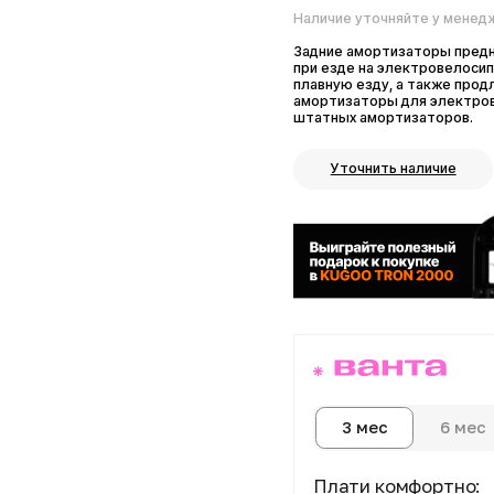
Задние амортизаторы предназначен
при езде на электровелосипеде по
плавную езду, а также продлевает
амортизаторы для электровелосип
штатных амортизаторов.
Уточнить наличие
6 мес
1
3 мес
Плати комфортно:
Сегодня
Далее 3 пл