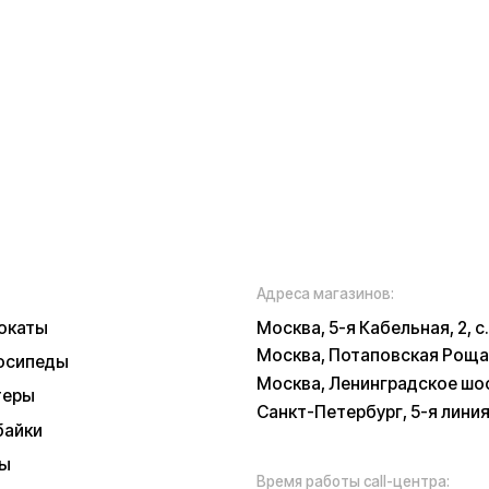
Москва, Потаповская Роща, 20к2
ы
Москва, Ленинградское шоссе, 56
Санкт-Петербург, 5-я линия В.О., 32 литер
Время работы call-центра:
Ежедневно 09:00 - 21:00 по МСК
Телефон:
E-mail:
8 (800) 777-43-
info@k
27
russia.r
*
у заботы
ских характеристиках, описании, поставке и внешнем виде представляет
, оцениваемой положениями ГК РФ и может быть изменена конструкция бе
 и наличии уточняйте у наших менеджеров. Самовывоз и доставка товаро
 и доставки товара в пункт выдачи заказов или доставки. Пункты выдачи
признанной в РФ экстремистской