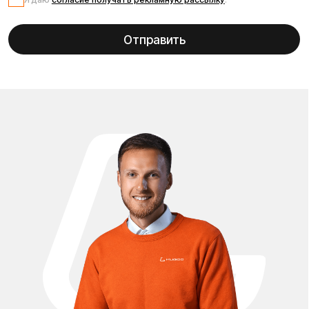
электросамоката
Kugoo G1
Запчасти для электросамоката Kugoo G1 — это всё, что
нужно для восстановления, обслуживания и улучшения
Вашего самоката. В нашем каталоге представлены
оригинальные и совместимые комплектующие: мотор-
колёса, контроллеры, аккумуляторы, тормозные колодки,
камеры и покрышки, амортизаторы, фары, дисплеи и
элементы корпуса. Мы поможем подобрать нужную
деталь под Вашу модель Kugoo G1, чтобы самокат снова
работал как новый. Все запчасти проходят проверку
качества и полностью подходят по размеру и разъёмам. В
наличии как штатные детали, так и усовершенствованные
аналоги для тюнинга и апгрейда Kugoo G1 — усиленные
амортизаторы, улучшенные контроллеры, расширенные
аккумуляторы и удобные аксессуары. Мы обеспечиваем
быструю доставку по всей России и предлагаем
выгодные цены, чтобы каждый владелец
электросамоката мог поддерживать его в отличном
состоянии. У нас можно купить запчасти для Kugoo Max
Speed в Москве с доставкой по всей России по выгодным
ценам.