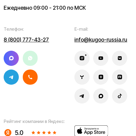
Написать в службу заботы
Информация о технических характеристиках, описании,
поставке и внешнем виде представляет собой
рассмотрение характера, непубличной офертой,
оцениваемой положениями ГК РФ и может быть
изменена конструкция без предварительных
ограничений. Информацию о товаре и наличии
уточняйте у наших менеджеров. Самовывоз и доставка
товаров возможны только после подтверждения заказа
и доставки товара в пункт выдачи заказов или доставки.
Пункты выдачи заказов не являются шоурумами.
* принадлежит Meta, признанной в РФ экстремистской
Политика конфиденциальности
Обработка персональных данных
Правила оплаты
Правила гарантийного ремонта
Процесс передачи данных
Обмен и возврат