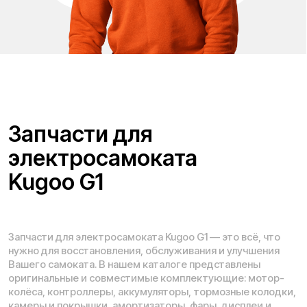
Проложить маршрут
Вызвать такси
Адреса магазинов:
Москва
, 5-я Кабельная, 2, с.1 (ТЦ «СпортЕХ», 5 эт.)
Москва, Потаповская Роща, 20к2
Москва, Ленинградское шоссе, 56
Санкт-Петербург, 5-я линия В.О., 32 литера А