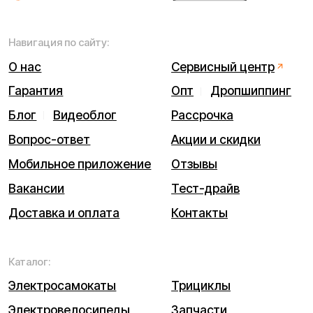
Договор оферты
Гарантийный талон
Разработка сайта — ezapenko.design
ИП Виноградов Александр Михайлович
Юридический адрес: 359450, Республика Калмыкия,
Октябрьский р-н, п. Большой Царын, ул. Матросова, д. 5,
кв. 5
ИНН (ИП): 470420035700
ОГРНИП 318470400029265
© 2026 Kugoo-Russia.ru
Выиграйте
iPhone 17 Pro Max
Каталог
Связаться