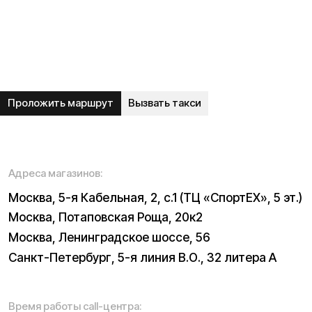
О нас
Сервисный центр
Гарантия
Опт
Дропшиппинг
Блог
Видеоблог
Рассрочка
Вопрос-ответ
Акции и скидки
Мобильное приложение
Отзывы
Вакансии
Тест-драйв
Доставка и оплата
Контакты
Каталог:
Электросамокаты
Трициклы
Электровелосипеды
Запчасти
Электроскутеры
Б/у модели
Электропитбайки
Аксессуары
Квадроциклы
Экипировка
NEW
Мотоциклы