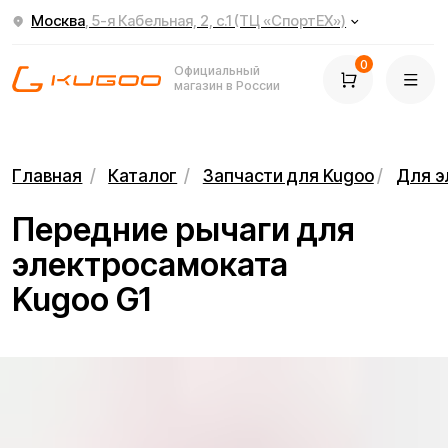
Москва
, 5-я Кабельная, 2, с.1 (ТЦ «СпортЕХ»)
0
Официальный
магазин в России
Главная
/
Каталог
/
Запчасти для Kugoo
/
Для электросамок
Передние рычаги для
электросамоката
Kugoo G1