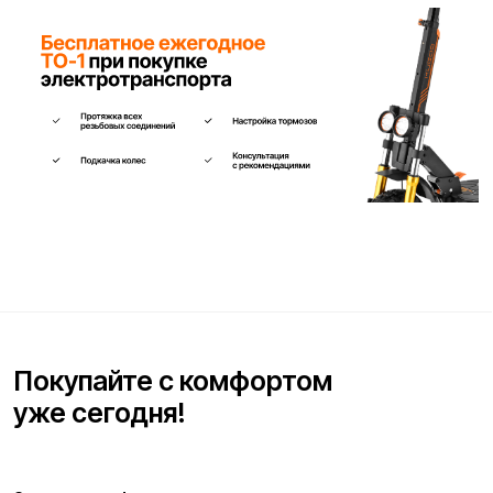
Заполните форму ниже, наши менеджеры с
радостью подскажут лучший вариант и помогут
оформить всё на месте или онлайн.
Ваше имя*
Телефон для связи*
+7
Я согласен(на) с условиями
«Публичной оферты»
и даю
согласие на обработку персональных данных для исполнения
договора согласно правилам
«Политики оператора в
отношении обработки персональных данных»
и
«Согласием на
обработку персональных данных пользователей сайта»
.
Я даю
согласие получать рекламную рассылку
.
Отправить