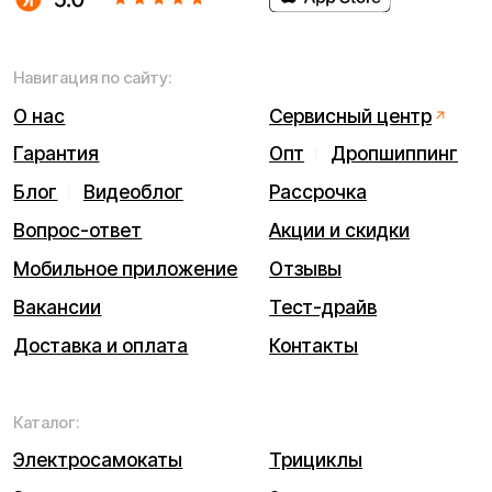
ИП Виноградов Александр Михайлович
Юридический адрес: 359450, Республика Калмыкия,
Октябрьский р-н, п. Большой Царын, ул. Матросова, д. 5,
кв. 5
ИНН (ИП): 470420035700
ОГРНИП 318470400029265
© 2026 Kugoo-Russia.ru
Выиграйте
iPhone 17 Pro Max
Каталог
Связаться