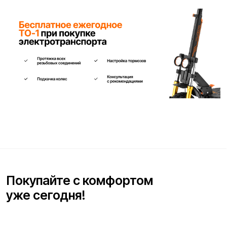
Ваше имя*
Телефон для связи*
+7
Я согласен(на) с условиями
«Публичной оферты»
и даю
согласие на обработку персональных данных для исполнения
договора согласно правилам
«Политики оператора в
отношении обработки персональных данных»
и
«Согласием на
обработку персональных данных пользователей сайта»
.
Я даю
согласие получать рекламную рассылку
.
Отправить