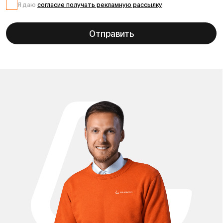
Запчасти для электросамоката Kugoo G1 — это всё, что
нужно для восстановления, обслуживания и улучшения
Вашего самоката. В нашем каталоге представлены
оригинальные и совместимые комплектующие: мотор-
колёса, контроллеры, аккумуляторы, тормозные колодки,
камеры и покрышки, амортизаторы, фары, дисплеи и
элементы корпуса. Мы поможем подобрать нужную
деталь под Вашу модель Kugoo G1, чтобы самокат снова
работал как новый. Все запчасти проходят проверку
качества и полностью подходят по размеру и разъёмам. В
наличии как штатные детали, так и усовершенствованные
аналоги для тюнинга и апгрейда Kugoo G1 — усиленные
амортизаторы, улучшенные контроллеры, расширенные
аккумуляторы и удобные аксессуары. Мы обеспечиваем
быструю доставку по всей России и предлагаем
выгодные цены, чтобы каждый владелец
электросамоката мог поддерживать его в отличном
состоянии. У нас можно купить запчасти для Kugoo Max
Speed в Москве с доставкой по всей России по выгодным
ценам.