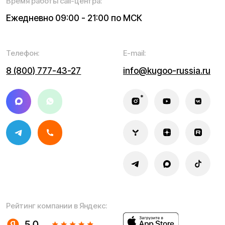
Информация о технических характеристиках, описании,
поставке и внешнем виде представляет собой
рассмотрение характера, непубличной офертой,
оцениваемой положениями ГК РФ и может быть
изменена конструкция без предварительных
ограничений. Информацию о товаре и наличии
уточняйте у наших менеджеров. Самовывоз и доставка
товаров возможны только после подтверждения заказа
и доставки товара в пункт выдачи заказов или доставки.
Пункты выдачи заказов не являются шоурумами.
* принадлежит Meta, признанной в РФ экстремистской
Политика конфиденциальности
Обработка персональных данных
Правила оплаты
Правила гарантийного ремонта
Процесс передачи данных
Обмен и возврат
Договор оферты
Гарантийный талон
Разработка сайта — ezapenko.design