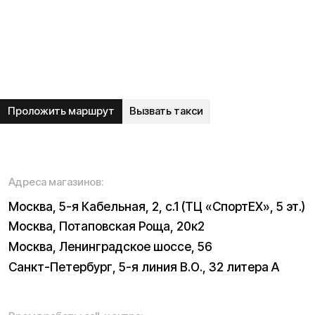
Вопрос-ответ
Акции и скидки
Мобильное приложение
Отзывы
Вакансии
Тест-драйв
Доставка и оплата
Контакты
Каталог:
Электросамокаты
Трициклы
Электровелосипеды
Запчасти
Электроскутеры
Б/у модели
Электропитбайки
Аксессуары
Квадроциклы
Экипировка
NEW
Мотоциклы
Написать в службу заботы