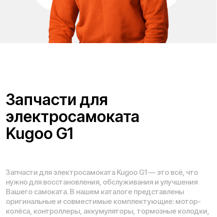
Проложить маршрут
Вызвать такси
Адреса магазинов:
Москва
, 5-я Кабельная, 2, с.1 (ТЦ «СпортЕХ», 5 эт.)
Москва, Потаповская Роща, 20к2
Москва, Ленинградское шоссе, 56
Санкт-Петербург, 5-я линия В.О., 32 литера А
Время работы call-центра:
Ежедневно 09:00 - 21:00 по МСК