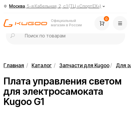
Москва
, 5-я Кабельная, 2, с.1 (ТЦ «СпортЕХ»)
0
Официальный
магазин в России
Главная
/
Каталог
/
Запчасти для Kugoo
/
Для электросамок
Плата управления светом
для электросамоката
Kugoo G1