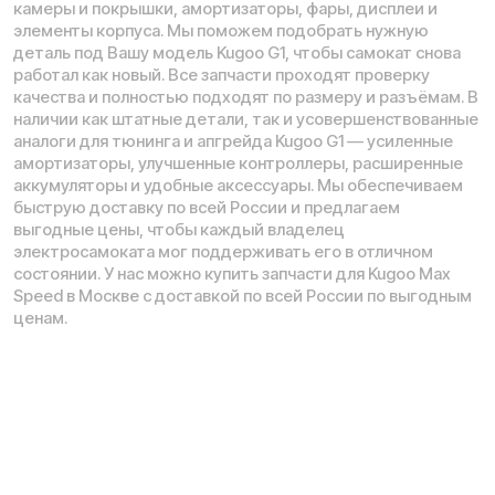
Телефон:
E-mail:
8 (800) 777-43-27
info@kugoo-russia.ru
*
Рейтинг компании в Яндекс:
Навигация по сайту:
О нас
Сервисный центр
Гарантия
Опт
Дропшиппинг
Блог
Видеоблог
Рассрочка