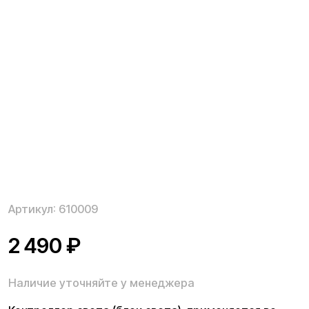
Артикул:
610009
2 490
₽
Наличие уточняйте у менеджера
Контроллер света (блок света), применяется во
время ремонта или замены отдельных
комплектующих для электросамоката, при
различных неисправностях или выходе из строя
общей системы управления. Оригинальные запчасти
Kugoo для электросамоката быстро монтируются,
для чего не требуется специальный опыт или
дорогостоящие инструменты.