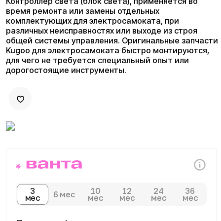
3
10
12
24
36
6 мес
мес
мес
мес
мес
мес
Плати комфортно:
Сегодня
Далее 3 платежей
0 ₽
от 400 ₽
Доставка и оплата
Доступны курьерская доставка,
самовывоз из магазина и отправка