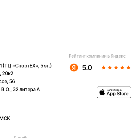
ugoo-
u
 собой рассмотрение характера,
з предварительных ограничений.
в возможны только после
 заказов не являются шоурумами.