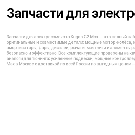
Проложить маршрут
Вызвать такси
Навигация по сайту:
Каталог:
О нас
Электросамокаты
Гарантия
Электровелосипед
Блог
Видеоблог
Электроскутеры
Вопрос-ответ
Электропитбайки