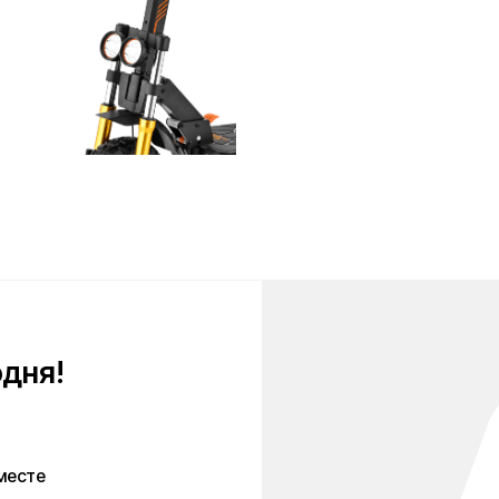
!
персональных
тношении
анных