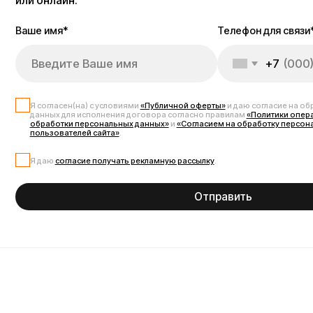
Я даю
согласие получать рекламную рассылку
.
Отправить
Запчасти для электрос
Запчасти для электросамоката Kugoo G2 Max — это полный набор ком
оригинальные и совместимые детали: мощные мотор-колёса, контролл
амортизаторы, фары, дисплеи, рычаги, маятники и элементы рамы. М
безопасно и эффективно. Все комплектующие проверены на качество, 
аналоги для тюнинга: усиленные подвески, мощные контроллеры, ёмки
Max в Москве с доставкой по всей России по выгодным ценам — мы о