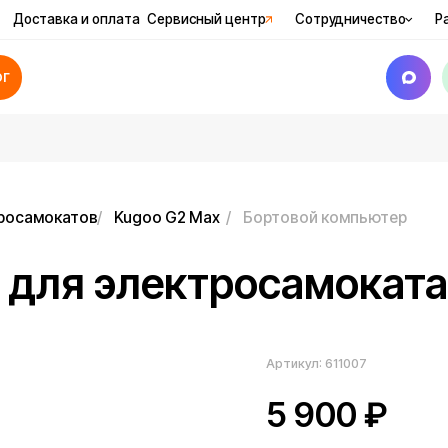
вка и оплата
Сервисный центр
Сотрудничество
Рассрочка
Ак
катов
/
Kugoo G2 Max
/
Бортовой компьютер
я электросамоката Kugo
Артикул:
611007
5 900
₽
Наличие уточняйте у менеджера