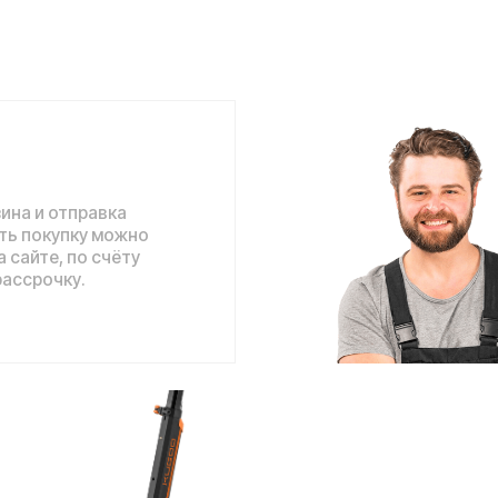
отправка
упку можно
 по счёту
ку.