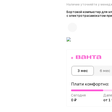
Бортовой компьютер для электроса
с электротрасамокатом при повреж
6 мес
1
3 мес
Плати комфортно:
Сегодня
Далее 3 пл
0 ₽
от 1 967 ₽