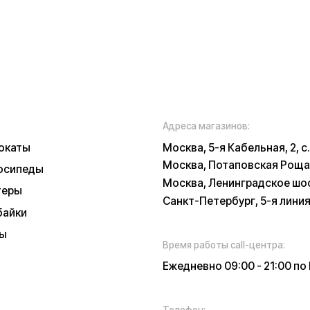
Время работы call-центра:
Ежедневно 09:00 - 21:00 по МСК
Телефон:
E-mail:
8 (800) 777-43-
info@k
27
russia.r
*
у заботы
ских характеристиках, описании, поставке и внешнем виде представляет
, оцениваемой положениями ГК РФ и может быть изменена конструкция бе
 и наличии уточняйте у наших менеджеров. Самовывоз и доставка товаро
 и доставки товара в пункт выдачи заказов или доставки. Пункты выдачи
признанной в РФ экстремистской