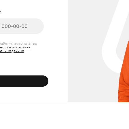
амоката Kugoo G2 Max
плектующих для ремонта, обслуживания и модернизации Вашего самоката
еры, аккумуляторы повышенной ёмкости, тормозные колодки и диски, кам
ы поможем подобрать подходящую деталь именно для модели Kugoo G2 Ma
полностью соответствуют размерам, креплениям и разъёмам. В наличии к
е батареи, усиленные покрышки и практичные аксессуары для апгрейда G2
беспечиваем быструю отправку и помощь в подборе комплектующих для лю