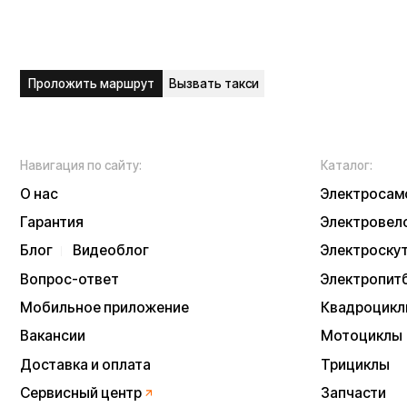
Мобильное приложение
Квадроциклы
Вакансии
Мотоциклы
Доставка и оплата
Трициклы
Сервисный центр
Запчасти
Опт
Дропшиппинг
Б/у модели
Рассрочка
Аксессуары
Акции и скидки
Экипировка
NEW
Отзывы
Тест-драйв
Написать в служб
Контакты
Информация о техниче
непубличной офертой
Информацию о товаре
подтверждения заказа
* принадлежит Meta, 