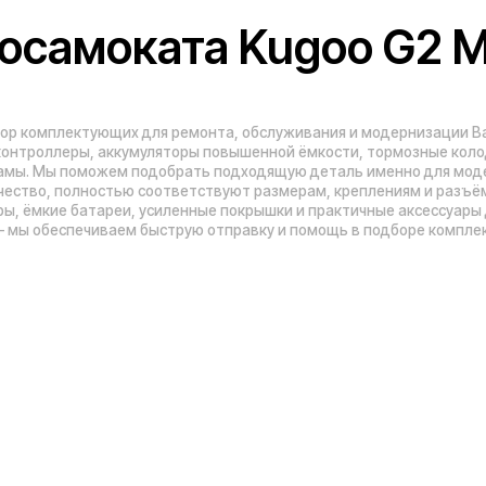
Адреса магазинов:
Москва
, 5-я Кабельная, 2, с.1 (ТЦ «СпортЕХ
Москва, Потаповская Роща, 20к2
ы
Москва, Ленинградское шоссе, 56
Санкт-Петербург, 5-я линия В.О., 32 литер