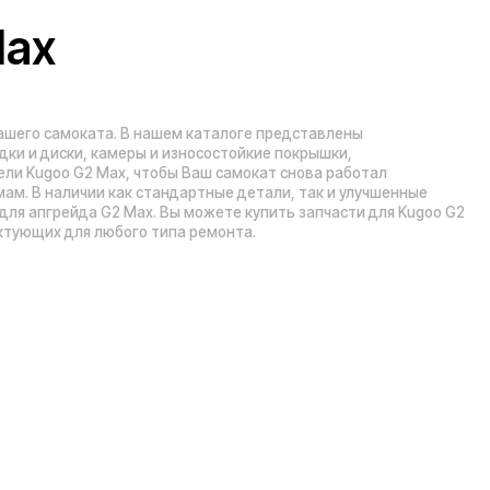
Рейтинг компании в Яндекс:
», 5 эт.)
а А