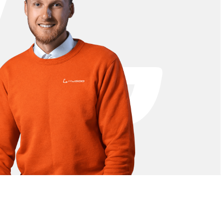
. В нашем каталоге представлены
еры и износостойкие покрышки,
x, чтобы Ваш самокат снова работал
ак стандартные детали, так и улучшенные
 Max. Вы можете купить запчасти для Kugoo G2
бого типа ремонта.