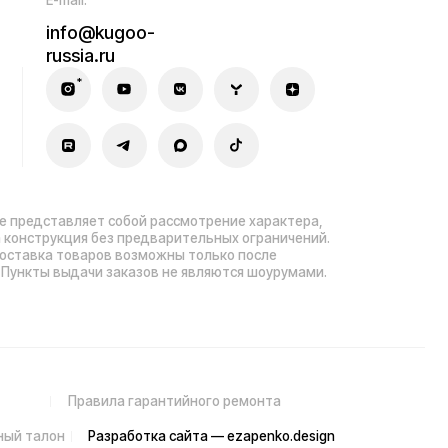
ла гарантийного ремонта
зработка сайта — ezapenko.design
sia.ru