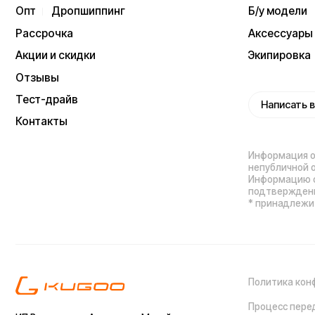
Политика конфиденц
Процесс передачи да
ИП Виноградов Александр Михайлович
Юридический адрес: 359450, Республика
Калмыкия, Октябрьский р-н, п. Большой
Царын, ул. Матросова, д. 5, кв. 5
ИНН (ИП): 470420035700
ОГРНИП 318470400029265
Выиграйте
iPhone 17 Pro Max
Мы используем cookie. Это позволяет нам
анализировать взаимодействие посетителей с сайтом
и делать его лучше. Продолжая пользоваться сайтом,
вы соглашаетесь с использованием файлов cookie.
Понятно