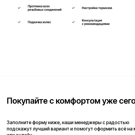
Покупайте с комфортом уже сегодня
Заполните форму ниже, наши менеджеры с радостью
подскажут лучший вариант и помогут оформить всё на месте
или онлайн.
Ваше имя*
Телефон для связи*
+7
Я согласен(на) с условиями
«Публичной оферты»
и даю согласие на обработку 
данных для исполнения договора согласно правилам
«Политики оператора в о
обработки персональных данных»
и
«Согласием на обработку персональных д
пользователей сайта»
.