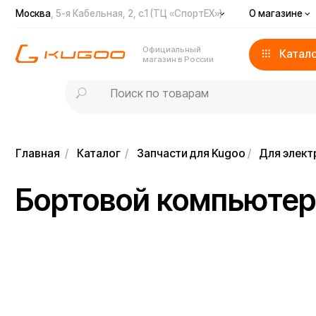
Москва
, 5-я Кабельная, 2, с.1 (ТЦ «СпортЕХ»)
О магазине
Доста
Официальный
Каталог
магазин в России
Главная
/
Каталог
/
Запчасти для Kugoo
/
Для электросамо
Бортовой компьютер дл