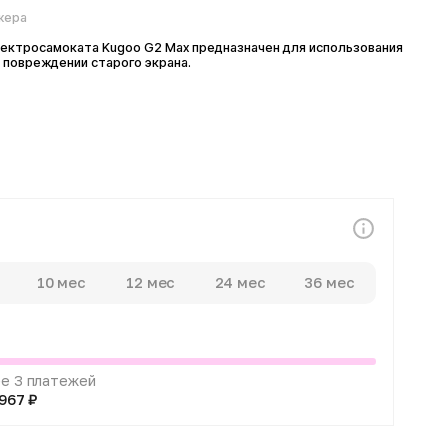
моката Kugoo G2 Max предназначен для использования
дении старого экрана.
0 мес
12 мес
24 мес
36 мес
атежей