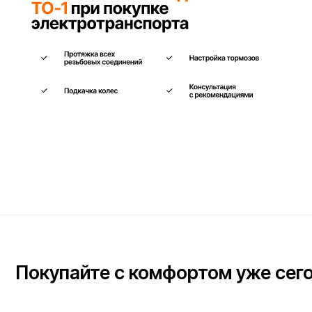
Покупайте с комфортом уже сегодня
Заполните форму ниже, наши менеджеры с радостью
подскажут лучший вариант и помогут оформить всё на месте
или онлайн.
Ваше имя*
Телефон для связи*
+7
Я согласен(на) с условиями
«Публичной оферты»
и даю согласие на обработку 