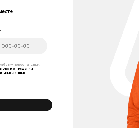
тношении
анных
амоката Kugoo G2 Max
плектующих для ремонта, обслуживания и модернизации Вашего самоката
еры, аккумуляторы повышенной ёмкости, тормозные колодки и диски, кам
ы поможем подобрать подходящую деталь именно для модели Kugoo G2 Ma
полностью соответствуют размерам, креплениям и разъёмам. В наличии к
е батареи, усиленные покрышки и практичные аксессуары для апгрейда G2