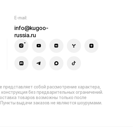
ла гарантийного ремонта
зработка сайта — ezapenko.design
sia.ru