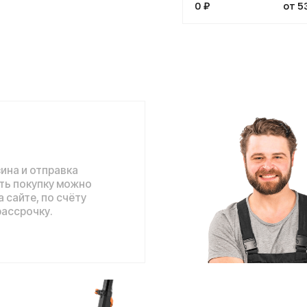
отправка
упку можно
 по счёту
ку.