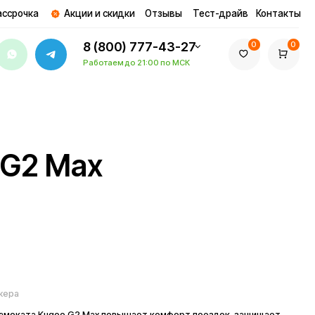
ции и скидки
Отзывы
Тест-драйв
Контакты
8 (800) 777-43-27
0
0
Работаем до 21:00 по МСК
ax
а Kugoo G2 Max повышает комфорт поездок, защищает
ания по плохим дорогам и в ненастную погоду. Замена