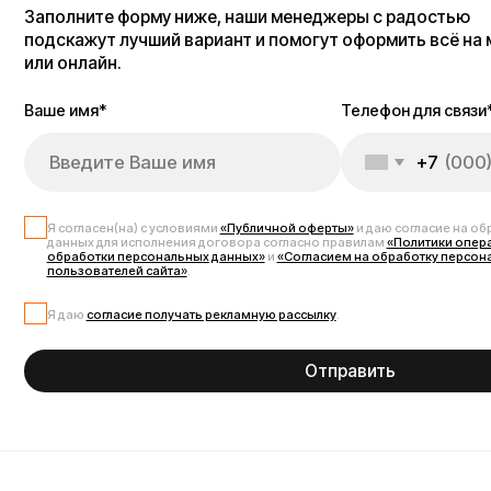
данных для исполнения договора согласно правилам
«Политики оператора в о
обработки персональных данных»
и
«Согласием на обработку персональных д
пользователей сайта»
.
Я даю
согласие получать рекламную рассылку
.
Отправить
Запчасти для электрос
Запчасти для электросамоката Kugoo G2 Max — это полный набор ком
оригинальные и совместимые детали: мощные мотор-колёса, контролл
амортизаторы, фары, дисплеи, рычаги, маятники и элементы рамы. М
безопасно и эффективно. Все комплектующие проверены на качество, 
аналоги для тюнинга: усиленные подвески, мощные контроллеры, ёмки