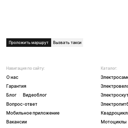
Блог
Видеоблог
Электроскутеры
Вопрос-ответ
Электропитбайки
Мобильное приложение
Квадроциклы
Вакансии
Мотоциклы
Доставка и оплата
Трициклы
Сервисный центр
Запчасти
Опт
Дропшиппинг
Б/у модели
Рассрочка
Аксессуары
Акции и скидки
Экипировка
NEW
Отзывы
Тест-драйв
Написать в служб
Контакты
Информация о техниче
непубличной офертой
Информацию о товаре
подтверждения заказа
* принадлежит Meta, 