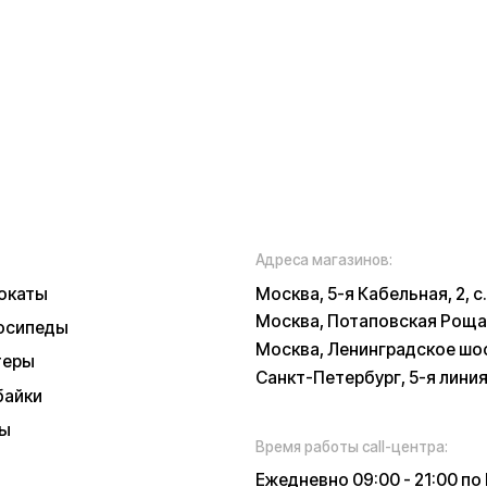
Санкт-Петербург, 5-я линия В.О., 32 литер
Время работы call-центра:
Ежедневно 09:00 - 21:00 по МСК
Телефон:
E-mail:
8 (800) 777-43-
info@k
27
russia.r
*
у заботы
ских характеристиках, описании, поставке и внешнем виде представляет
, оцениваемой положениями ГК РФ и может быть изменена конструкция бе
 и наличии уточняйте у наших менеджеров. Самовывоз и доставка товаро
 и доставки товара в пункт выдачи заказов или доставки. Пункты выдачи
признанной в РФ экстремистской