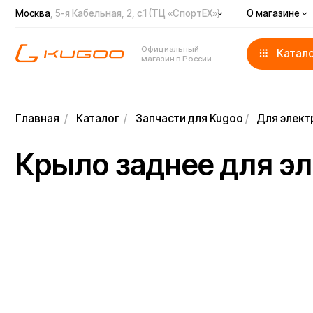
Москва
, 5-я Кабельная, 2, с.1 (ТЦ «СпортЕХ»)
О магазине
Доста
Официальный
Каталог
магазин в России
Главная
/
Каталог
/
Запчасти для Kugoo
/
Для электросамо
Крыло заднее для элек