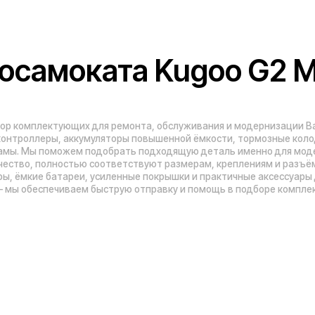
беспечиваем быструю отправку и помощь в подборе комплектующих для лю
Адреса магазинов:
Москва
, 5-я Кабельная, 2, с.1 (ТЦ «СпортЕХ
Москва, Потаповская Роща, 20к2
ы
Москва, Ленинградское шоссе, 56