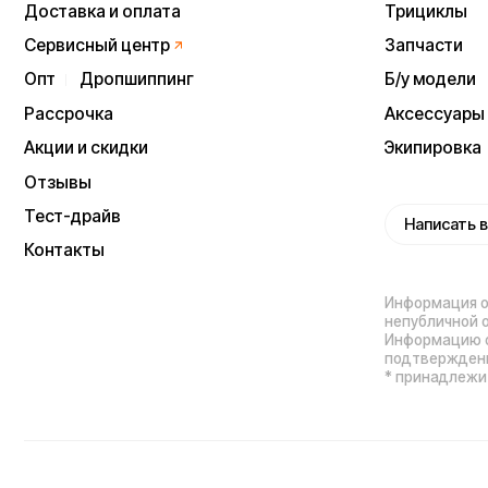
Политика конфиденц
Процесс передачи да
ИП Виноградов Александр Михайлович
Юридический адрес: 359450, Республика
Калмыкия, Октябрьский р-н, п. Большой
Царын, ул. Матросова, д. 5, кв. 5
ИНН (ИП): 470420035700
ОГРНИП 318470400029265
Выиграйте
iPhone 17 Pro Max
Мы используем cookie. Это позволяет нам
анализировать взаимодействие посетителей с сайтом
и делать его лучше. Продолжая пользоваться сайтом,
вы соглашаетесь с использованием файлов cookie.
Понятно