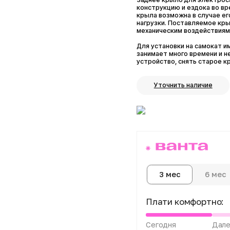
крыла возможна в случае его полом
нагрузки. Поставляемое крыло изго
механическим воздействиям.
Для установки на самокат имеются
занимает много времени и не треб
устройство, снять старое крыло и 
Уточнить наличие
6 мес
1
3 мес
Плати комфортно:
Сегодня
Далее 3 пл
0 ₽
от 533 ₽