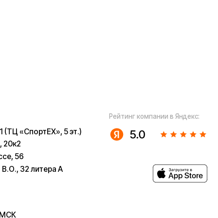
а А
ugoo-
u
 собой рассмотрение характера,
з предварительных ограничений.
в возможны только после
 заказов не являются шоурумами.