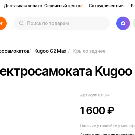
вка и оплата
Сервисный центр
Сотрудничество
Рассрочка
Ак
катов
/
Kugoo G2 Max
/
Крыло заднее
тросамоката Kugoo G2 M
Артикул:
611014
1 600
₽
Наличие уточняйте у менеджера
Заднее крыло для электросамокат
конструкцию и ездока во время кат