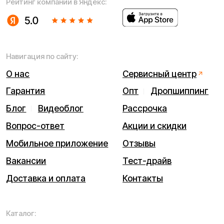
ИП Виноградов Александр Михайлович
Юридический адрес: 359450, Республика Калмыкия,
Октябрьский р-н, п. Большой Царын, ул. Матросова, д. 5,
кв. 5
ИНН (ИП): 470420035700
ОГРНИП 318470400029265
© 2026 Kugoo-Russia.ru
Выиграйте
iPhone 17 Pro Max
Каталог
Связаться