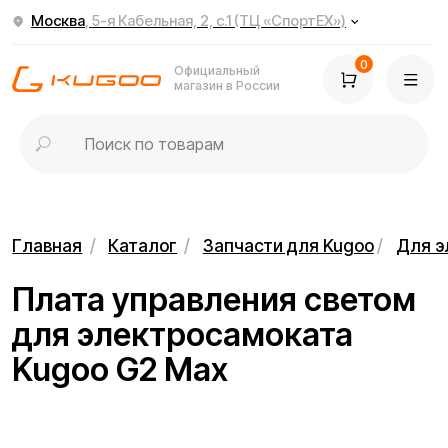
Москва
, 5-я Кабельная, 2, с.1 (ТЦ «СпортЕХ»)
0
Официальный
магазин в России
Главная
/
Каталог
/
Запчасти для Kugoo
/
Для электросамок
Плата управления светом
для электросамоката
Kugoo G2 Max