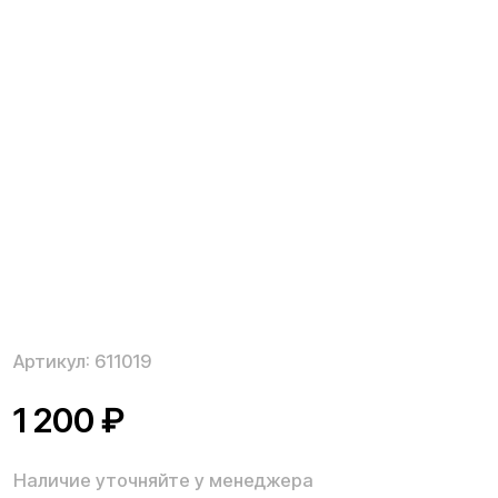
Артикул:
611019
1 200
₽
Наличие уточняйте у менеджера
Внутренний блок света для электросамоката Kugoo
G2 Max применяется во время ремонта или замены
отдельных комплектующих для электросамоката,
при различных неисправностях или выходе из строя
общей системы управления. Оригинальные запчасти
Kugoo для электросамоката быстро монтируются,
для чего не требуется специальный опыт или