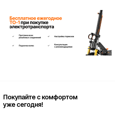
Ваше имя*
Телефон для связи*
+7
Я согласен(на) с условиями
«Публичной оферты»
и даю
согласие на обработку персональных данных для исполнения
договора согласно правилам
«Политики оператора в
отношении обработки персональных данных»
и
«Согласием на
обработку персональных данных пользователей сайта»
.
Я даю
согласие получать рекламную рассылку
.
Отправить