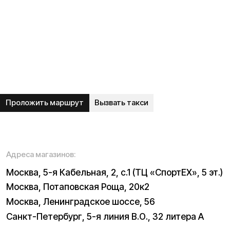
Блог
Видеоблог
Рассрочка
Вопрос-ответ
Акции и скидки
Мобильное приложение
Отзывы
Вакансии
Тест-драйв
Доставка и оплата
Контакты
Каталог:
Электросамокаты
Трициклы
Электровелосипеды
Запчасти
Электроскутеры
Б/у модели
Электропитбайки
Аксессуары
Квадроциклы
Экипировка
NEW
Мотоциклы
Написать в службу заботы