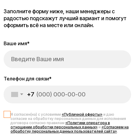
Запчасти для
электросамоката
Kugoo G2 Max