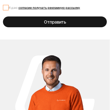
Запчасти для электросамоката Kugoo G2 Max — это
полный набор комплектующих для ремонта,
обслуживания и модернизации Вашего самоката. В
нашем каталоге представлены оригинальные и
совместимые детали: мощные мотор-колёса,
контроллеры, аккумуляторы повышенной ёмкости,
тормозные колодки и диски, камеры и износостойкие
покрышки, амортизаторы, фары, дисплеи, рычаги,
маятники и элементы рамы. Мы поможем подобрать
подходящую деталь именно для модели Kugoo G2 Max,
чтобы Ваш самокат снова работал безопасно и
эффективно. Все комплектующие проверены на
качество, полностью соответствуют размерам,
креплениям и разъёмам. В наличии как стандартные
детали, так и улучшенные аналоги для тюнинга:
усиленные подвески, мощные контроллеры, ёмкие
батареи, усиленные покрышки и практичные аксессуары
для апгрейда G2 Max. Вы можете купить запчасти для
Kugoo G2 Max в Москве с доставкой по всей России по
выгодным ценам — мы обеспечиваем быструю отправку
и помощь в подборе комплектующих для любого типа
ремонта.