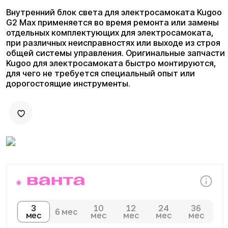
дорогостоящие инструменты.
3
10
12
24
36
6 мес
мес
мес
мес
мес
мес
Плати комфортно:
Сегодня
Далее 3 платежей
0 ₽
от 400 ₽
Доставка и оплата
Доступны курьерская доставка,