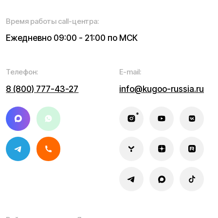
Информация о технических характеристиках, описании,
поставке и внешнем виде представляет собой
рассмотрение характера, непубличной офертой,
оцениваемой положениями ГК РФ и может быть
изменена конструкция без предварительных
ограничений. Информацию о товаре и наличии
уточняйте у наших менеджеров. Самовывоз и доставка
товаров возможны только после подтверждения заказа
и доставки товара в пункт выдачи заказов или доставки.
Пункты выдачи заказов не являются шоурумами.
* принадлежит Meta, признанной в РФ экстремистской
Политика конфиденциальности
Обработка персональных данных
Правила оплаты
Правила гарантийного ремонта
Процесс передачи данных
Обмен и возврат
Договор оферты
Гарантийный талон
Разработка сайта — ezapenko.design