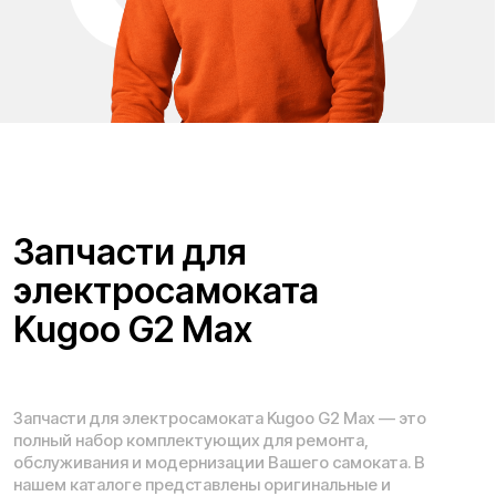
Проложить маршрут
Вызвать такси
Адреса магазинов:
Москва
, 5-я Кабельная, 2, с.1 (ТЦ «СпортЕХ», 5 эт.)
Москва, Потаповская Роща, 20к2
Москва, Ленинградское шоссе, 56
Санкт-Петербург, 5-я линия В.О., 32 литера А
Время работы call-центра:
Ежедневно 09:00 - 21:00 по МСК