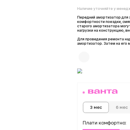
Наличие уточняйте у менеджера
Передний амортизатор для электро
комфортности поездки, смягчения н
старого амортизатора могут стать
нагрузки на конструкцию, внешнее 
Для проведения ремонта надо откл
амортизатор. Затем на его место 
6 мес
1
3 мес
Плати комфортно:
Сегодня
Далее 3 пл
0 ₽
от 1 000 ₽