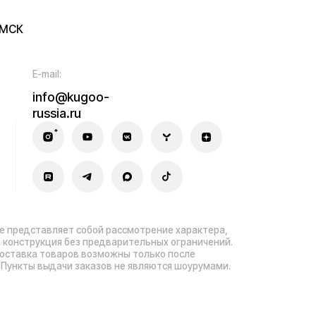
 заказов не являются шоурумами.
ла гарантийного ремонта
зработка сайта — ezapenko.design
sia.ru