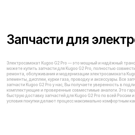
запчасти Kugoo G2 Pro у нас, Вы получаете уверенность в подлиннос
комплектующие и проверенные совместимые аналоги. Это гарантирует
быструю доставку запчастей для Kugoo G2 Pro по всей России и в стр
условия покупки делают процесс максимально комфортным как для час
Проложить маршрут
Вызвать такси
Навигация по сайту:
Каталог:
О нас
Электросамокаты