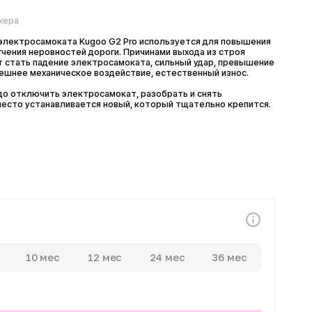
самоката Kugoo G2 Pro используется для повышения
еровностей дороги. Причинами выхода из строя
 падение электросамоката, сильный удар, превышение
механическое воздействие, естественный износ.
ючить электросамокат, разобрать и снять
устанавливается новый, который тщательно крепится.
0 мес
12 мес
24 мес
36 мес
атежей