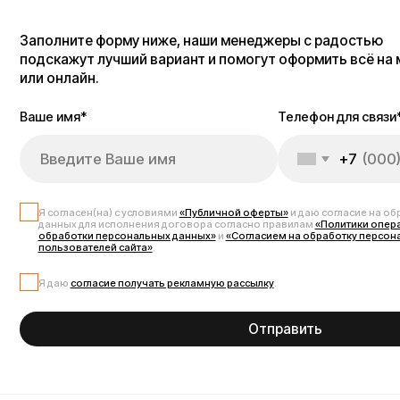
Я согласен(на) с условиями
«Публичной оферты»
и даю согласие на обработку 
данных для исполнения договора согласно правилам
«Политики оператора в о
обработки персональных данных»
и
«Согласием на обработку персональных д
пользователей сайта»
.
Я даю
согласие получать рекламную рассылку
.
Отправить
Запчасти для электрос
Электросамокат Kugoo G2 Pro — это мощный и надёжный транспорт, к
можете купить запчасти для Kugoo G2 Pro, полностью совместимые с
ремонта, обслуживания и модернизации электросамоката Kugoo G2 Pro
элементы, дисплеи, курки газа, проводку и аксессуары. Все запчасти 