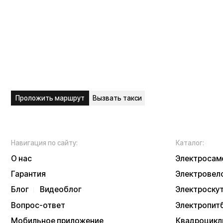
Гарантия
Электровелосипед
Блог
Видеоблог
Электроскутеры
Вопрос-ответ
Электропитбайки
Мобильное приложение
Квадроциклы
Вакансии
Мотоциклы
Доставка и оплата
Трициклы
Сервисный центр
Запчасти
Опт
Дропшиппинг
Б/у модели
Рассрочка
Аксессуары
Акции и скидки
Экипировка
NEW
Отзывы
Тест-драйв
Написать в служб
Контакты
Информация о техниче
непубличной офертой
Информацию о товаре