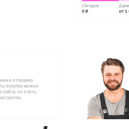
отправка
упку можно
 по счёту
ку.