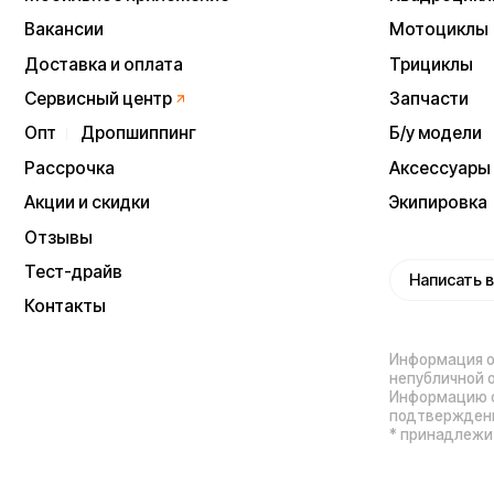
подтверждения заказа
* принадлежит Meta, 
Политика конфиденц
Процесс передачи да
ИП Виноградов Александр Михайлович
Юридический адрес: 359450, Республика
Калмыкия, Октябрьский р-н, п. Большой
Царын, ул. Матросова, д. 5, кв. 5
ИНН (ИП): 470420035700
ОГРНИП 318470400029265
Выиграйте
iPhone 17 Pro Max
Мы используем cookie. Это позволяет нам
анализировать взаимодействие посетителей с сайтом
и делать его лучше. Продолжая пользоваться сайтом,
вы соглашаетесь с использованием файлов cookie.