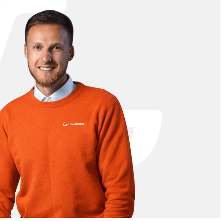
щих. В официальном магазине Kugoo Вы
 предлагаем широкий ассортимент деталей для
заторы, покрышки, камеры, диски, рулевые
овления после активной эксплуатации. Покупая