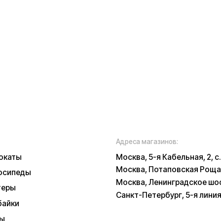
Москва, Потаповская Роща, 20к2
ы
Москва, Ленинградское шоссе, 56
Санкт-Петербург, 5-я линия В.О., 32 литер
Время работы call-центра:
Ежедневно 09:00 - 21:00 по МСК
Телефон:
E-mail:
8 (800) 777-43-
info@k
27
russia.r
*
у заботы
ских характеристиках, описании, поставке и внешнем виде представляет
, оцениваемой положениями ГК РФ и может быть изменена конструкция бе
 и наличии уточняйте у наших менеджеров. Самовывоз и доставка товаро