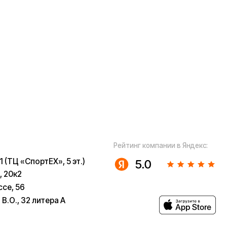
а А
ugoo-
u
 собой рассмотрение характера,
з предварительных ограничений.
в возможны только после