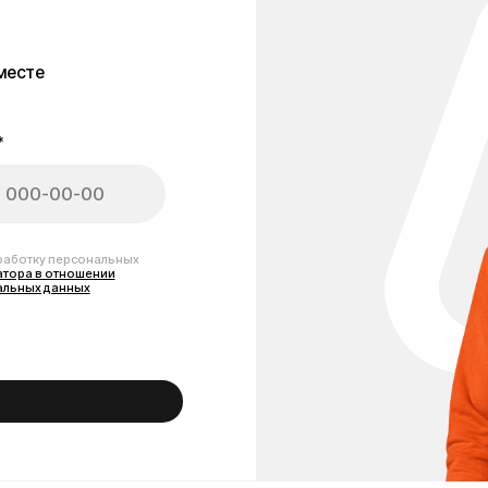
персональных
тношении
анных
амоката Kugoo G2 Pro
оторый требует качественного обслуживания и оригинальных комплектую
 данной моделью и соответствующие заводским стандартам качества. Мы
: аккумуляторы, мотор-колёса, контроллеры, тормозные системы, аморти
проходят проверку и подходят как для плановой замены, так и для восстан