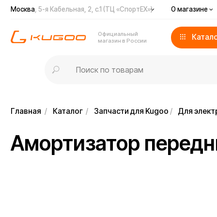
Москва
, 5-я Кабельная, 2, с.1 (ТЦ «СпортЕХ»)
О магазине
Доста
Официальный
Каталог
магазин в России
Главная
/
Каталог
/
Запчасти для Kugoo
/
Для электросамо
Амортизатор передний 