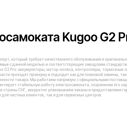
ти товара. Мы работаем напрямую с официальными поставщиками Kugoo, п
 стабильную работу электросамоката, сохранение его характеристик и 
аны СНГ, аккуратно упаковываем заказы и предоставляем гарантию на това
тных клиентов, так и для сервисных центров.
Адреса магазинов:
Москва
, 5-я Кабельная, 2, с.1 (ТЦ «СпортЕХ