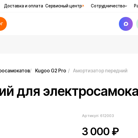
вка и оплата
Сервисный центр
Сотрудничество
Рассрочка
Ак
катов
/
Kugoo G2 Pro
/
Амортизатор передний
для электросамоката Ku
Артикул:
612003
3 000
₽