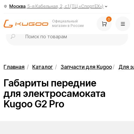
Москва
, 5-я Кабельная, 2, с.1 (ТЦ «СпортЕХ»)
0
Официальный
магазин в России
Главная
/
Каталог
/
Запчасти для Kugoo
/
Для электросамок
Габариты передние
для электросамоката
Kugoo G2 Pro