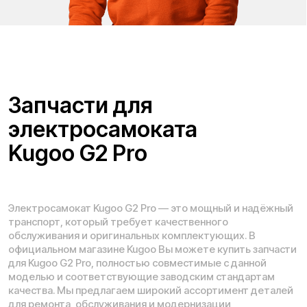
Проложить маршрут
Вызвать такси
Адреса магазинов:
Москва
, 5-я Кабельная, 2, с.1 (ТЦ «СпортЕХ», 5 эт.)
Москва, Потаповская Роща, 20к2
Москва, Ленинградское шоссе, 56
Санкт-Петербург, 5-я линия В.О., 32 литера А