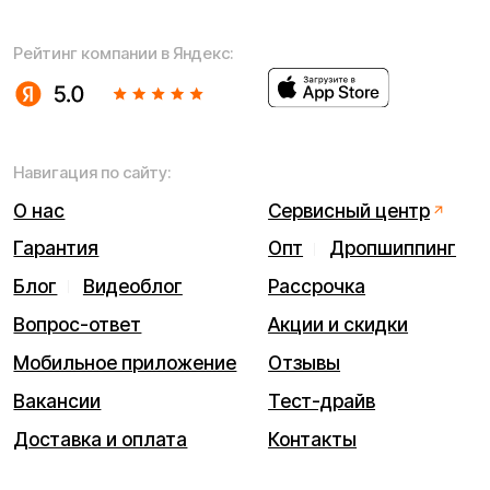
Договор оферты
Гарантийный талон
Разработка сайта — ezapenko.design
ИП Виноградов Александр Михайлович
Юридический адрес: 359450, Республика Калмыкия,
Октябрьский р-н, п. Большой Царын, ул. Матросова, д. 5,
кв. 5
ИНН (ИП): 470420035700
ОГРНИП 318470400029265
© 2026 Kugoo-Russia.ru
Выиграйте
iPhone 17 Pro Max
Каталог
Связаться