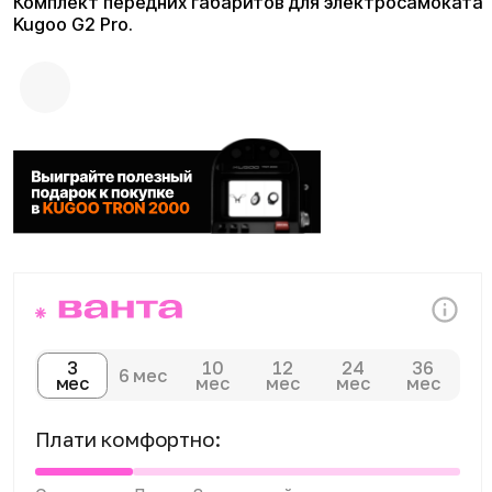
3
10
12
24
36
6 мес
мес
мес
мес
мес
мес
Плати комфортно:
Сегодня
Далее 3 платежей
0 ₽
от 600 ₽
Доставка и оплата
Доступны курьерская доставка,
самовывоз из магазина и отправка
транспортными компаниями по всей
России. Оплатить покупку можно