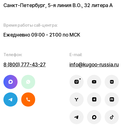
Написать в службу заботы
Информация о технических характеристиках, описании,
поставке и внешнем виде представляет собой
рассмотрение характера, непубличной офертой,
оцениваемой положениями ГК РФ и может быть
изменена конструкция без предварительных
ограничений. Информацию о товаре и наличии
уточняйте у наших менеджеров. Самовывоз и доставка
товаров возможны только после подтверждения заказа
и доставки товара в пункт выдачи заказов или доставки.
Пункты выдачи заказов не являются шоурумами.
* принадлежит Meta, признанной в РФ экстремистской
Политика конфиденциальности
Обработка персональных данных
Правила оплаты
Правила гарантийного ремонта
Процесс передачи данных
Обмен и возврат