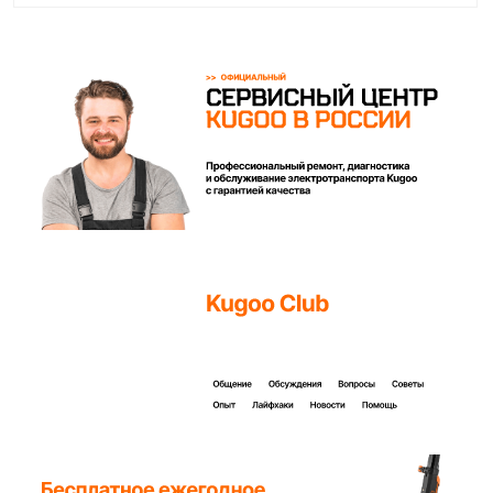
Покупайте с комфортом
уже сегодня!
Заполните форму ниже, наши менеджеры с
радостью подскажут лучший вариант и помогут
оформить всё на месте или онлайн.
Ваше имя*