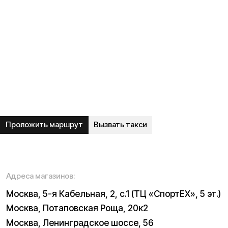
Гарантия
Опт
Дропшиппинг
Блог
Видеоблог
Рассрочка
Вопрос-ответ
Акции и скидки
Мобильное приложение
Отзывы
Вакансии
Тест-драйв
Доставка и оплата
Контакты
Каталог:
Электросамокаты
Трициклы
Электровелосипеды
Запчасти
Электроскутеры
Б/у модели
Электропитбайки
Аксессуары
Квадроциклы
Экипировка
NEW
Мотоциклы