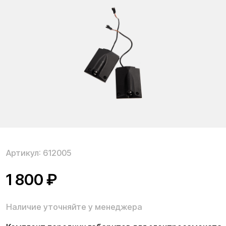
Артикул:
612005
1 800
₽
Наличие уточняйте у менеджера
Комплект передних габаритов для электросамоката
Kugoo G2 Pro.