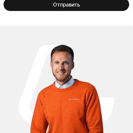
транспорт, который требует качественного
обслуживания и оригинальных комплектующих. В
официальном магазине Kugoo Вы можете купить запчасти
для Kugoo G2 Pro, полностью совместимые с данной
моделью и соответствующие заводским стандартам
качества. Мы предлагаем широкий ассортимент деталей
для ремонта, обслуживания и модернизации
электросамоката Kugoo G2 Pro: аккумуляторы, мотор-
колёса, контроллеры, тормозные системы,
амортизаторы, покрышки, камеры, диски, рулевые
элементы, дисплеи, курки газа, проводку и аксессуары.
Все запчасти проходят проверку и подходят как для
плановой замены, так и для восстановления после
активной эксплуатации. Покупая запчасти Kugoo G2 Pro у
нас, Вы получаете уверенность в подлинности товара. Мы
работаем напрямую с официальными поставщиками
Kugoo, поэтому предлагаем оригинальные
комплектующие и проверенные совместимые аналоги.
Это гарантирует стабильную работу электросамоката,
сохранение его характеристик и продление срока
службы. Мы осуществляем быструю доставку запчастей
для Kugoo G2 Pro по всей России и в страны СНГ,
аккуратно упаковываем заказы и предоставляем
гарантию на товар. Удобные способы оплаты и
прозрачные условия покупки делают процесс
максимально комфортным как для частных клиентов, так
и для сервисных центров.