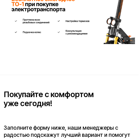
Телефон для связи*
+7
Я согласен(на) с условиями
«Публичной оферты»
и даю
согласие на обработку персональных данных для исполнения
договора согласно правилам
«Политики оператора в
отношении обработки персональных данных»
и
«Согласием на
обработку персональных данных пользователей сайта»
.
Я даю
согласие получать рекламную рассылку
.
Отправить