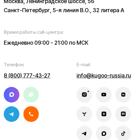
Написать в службу заботы
Информация о технических характеристиках, описании,
поставке и внешнем виде представляет собой
рассмотрение характера, непубличной офертой,
оцениваемой положениями ГК РФ и может быть
изменена конструкция без предварительных
ограничений. Информацию о товаре и наличии
уточняйте у наших менеджеров. Самовывоз и доставка
товаров возможны только после подтверждения заказа
и доставки товара в пункт выдачи заказов или доставки.
Пункты выдачи заказов не являются шоурумами.
* принадлежит Meta, признанной в РФ экстремистской
Политика конфиденциальности
Обработка персональных данных
Правила оплаты
Правила гарантийного ремонта
Процесс передачи данных
Обмен и возврат