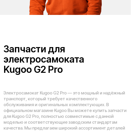
Проложить маршрут
Вызвать такси
Адреса магазинов:
Москва
, 5-я Кабельная, 2, с.1 (ТЦ «СпортЕХ», 5 эт.)
Москва, Потаповская Роща, 20к2
Москва, Ленинградское шоссе, 56
Санкт-Петербург, 5-я линия В.О., 32 литера А