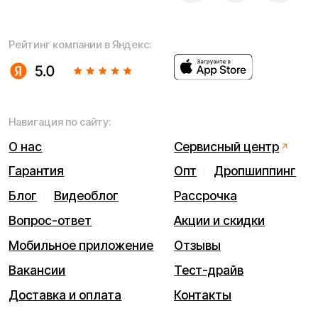
Договор оферты
Гарантийный талон
Разработка сайта — ezapenko.design
ИП Виноградов Александр Михайлович
Юридический адрес: 359450, Республика Калмыкия,
Октябрьский р-н, п. Большой Царын, ул. Матросова, д. 5,
кв. 5
ИНН (ИП): 470420035700
ОГРНИП 318470400029265
© 2026 Kugoo-Russia.ru
Выиграйте
iPhone 17 Pro Max
Каталог
Связаться