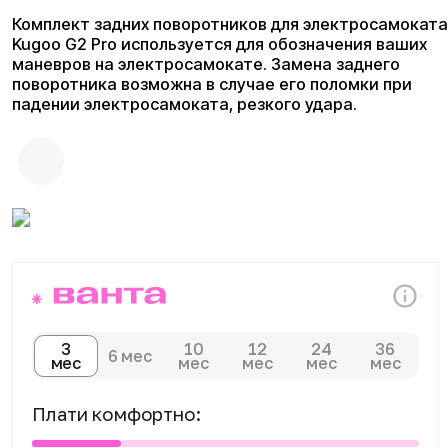
3
10
12
24
36
6 мес
мес
мес
мес
мес
мес
Плати комфортно:
Сегодня
Далее 3 платежей
0 ₽
от 600 ₽
Доставка и оплата
Доступны курьерская доставка,
самовывоз из магазина и отправка
транспортными компаниями по всей
России. Оплатить покупку можно