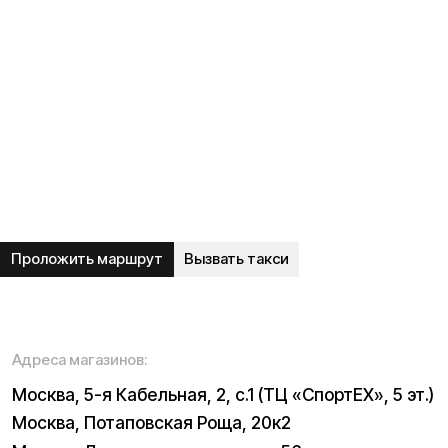
О нас
Сервисный центр
Гарантия
Опт
Дропшиппинг
Блог
Видеоблог
Рассрочка
Вопрос-ответ
Акции и скидки
Мобильное приложение
Отзывы
Вакансии
Тест-драйв
Доставка и оплата
Контакты
Каталог:
Электросамокаты
Трициклы
Электровелосипеды
Запчасти
Электроскутеры
Б/у модели
Электропитбайки
Аксессуары
Квадроциклы
Экипировка
NEW
Мотоциклы