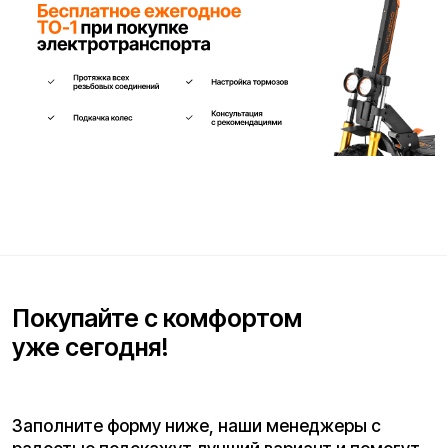
Телефон для связи*
+7
Я согласен(на) с условиями
«Публичной оферты»
и даю
согласие на обработку персональных данных для исполнения
договора согласно правилам
«Политики оператора в
отношении обработки персональных данных»
и
«Согласием на
обработку персональных данных пользователей сайта»
.
Я даю
согласие получать рекламную рассылку
.
Отправить