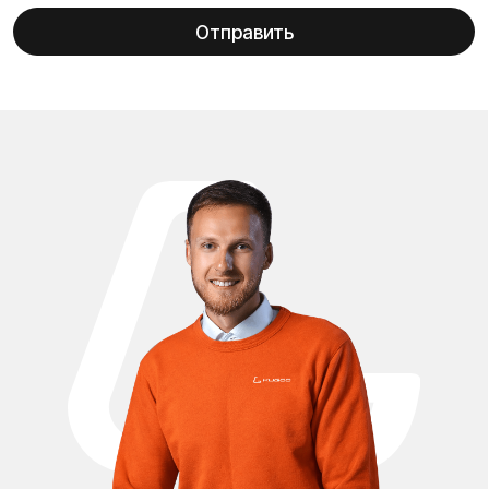
Электросамокат Kugoo G2 Pro — это мощный и надёжный
транспорт, который требует качественного
обслуживания и оригинальных комплектующих. В
официальном магазине Kugoo Вы можете купить запчасти
для Kugoo G2 Pro, полностью совместимые с данной
моделью и соответствующие заводским стандартам
качества. Мы предлагаем широкий ассортимент деталей
для ремонта, обслуживания и модернизации
электросамоката Kugoo G2 Pro: аккумуляторы, мотор-
колёса, контроллеры, тормозные системы,
амортизаторы, покрышки, камеры, диски, рулевые
элементы, дисплеи, курки газа, проводку и аксессуары.
Все запчасти проходят проверку и подходят как для
плановой замены, так и для восстановления после
активной эксплуатации. Покупая запчасти Kugoo G2 Pro у
нас, Вы получаете уверенность в подлинности товара. Мы
работаем напрямую с официальными поставщиками
Kugoo, поэтому предлагаем оригинальные
комплектующие и проверенные совместимые аналоги.
Это гарантирует стабильную работу электросамоката,
сохранение его характеристик и продление срока
службы. Мы осуществляем быструю доставку запчастей
для Kugoo G2 Pro по всей России и в страны СНГ,
аккуратно упаковываем заказы и предоставляем
гарантию на товар. Удобные способы оплаты и
прозрачные условия покупки делают процесс
максимально комфортным как для частных клиентов, так
и для сервисных центров.