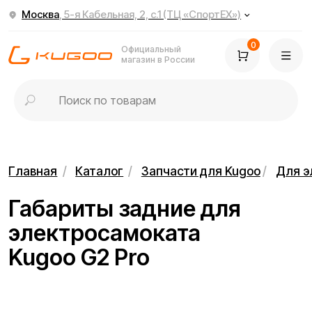
Москва
, 5-я Кабельная, 2, с.1 (ТЦ «СпортЕХ»)
0
Официальный
магазин в России
Главная
/
Каталог
/
Запчасти для Kugoo
/
Для электросамок
Габариты задние для
электросамоката
Kugoo G2 Pro