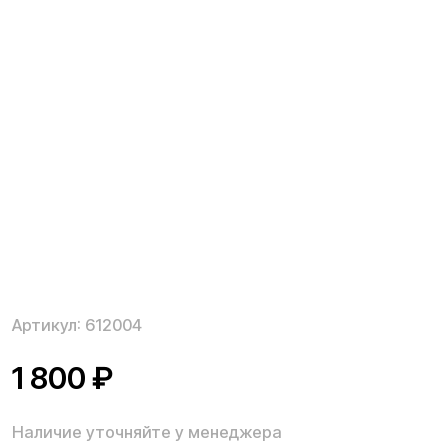
Артикул:
612004
1 800
₽
Наличие уточняйте у менеджера
Комплект задних поворотников для электросамоката
Kugoo G2 Pro используется для обозначения ваших
маневров на электросамокате. Замена заднего
поворотника возможна в случае его поломки при
падении электросамоката, резкого удара.