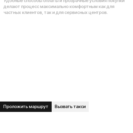
Навигация по сайту:
О нас
Сервисный центр
Гарантия
Опт
Дропшиппинг
Блог
Видеоблог
Рассрочка
Вопрос-ответ
Акции и скидки
Мобильное приложение
Отзывы
Вакансии
Тест-драйв
Доставка и оплата
Контакты
Каталог:
Электросамокаты
Трициклы
Электровелосипеды
Запчасти
Электроскутеры
Б/у модели
Электропитбайки
Аксессуары