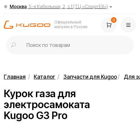
Москва
, 5-я Кабельная, 2, с.1 (ТЦ «СпортЕХ»)
0
Официальный
магазин в России
Главная
/
Каталог
/
Запчасти для Kugoo
/
Для электросамок
Курок газа для
электросамоката
Kugoo G3 Pro