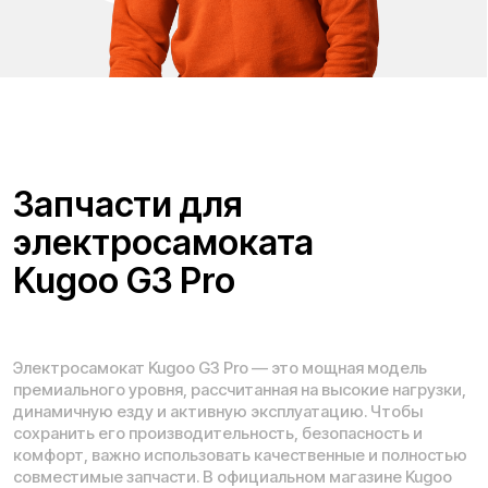
упаковываем заказы и предоставляем гарантию на товар.
Удобные способы оплаты и прозрачные условия покупки
делают процесс максимально комфортным как для
частных клиентов, так и для сервисных центров.
Проложить маршрут
Вызвать такси
Адреса магазинов:
Москва
, 5-я Кабельная, 2, с.1 (ТЦ «СпортЕХ», 5 эт.)
Москва, Потаповская Роща, 20к2