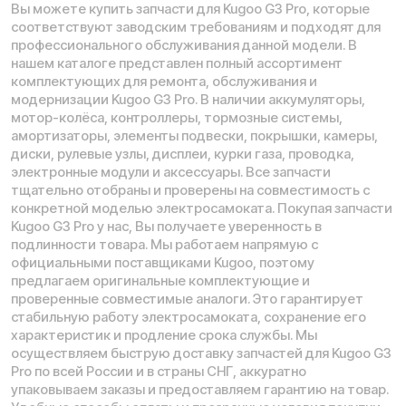
Москва, Ленинградское шоссе, 56
Санкт-Петербург, 5-я линия В.О., 32 литера А
Время работы call-центра:
Ежедневно 09:00 - 21:00 по МСК
Телефон:
E-mail:
8 (800) 777-43-27
info@kugoo-russia.ru
*
Рейтинг компании в Яндекс: