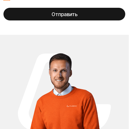
Электросамокат Kugoo G3 Pro — это мощная модель
премиального уровня, рассчитанная на высокие нагрузки,
динамичную езду и активную эксплуатацию. Чтобы
сохранить его производительность, безопасность и
комфорт, важно использовать качественные и полностью
совместимые запчасти. В официальном магазине Kugoo
Вы можете купить запчасти для Kugoo G3 Pro, которые
соответствуют заводским требованиям и подходят для
профессионального обслуживания данной модели. В
нашем каталоге представлен полный ассортимент
комплектующих для ремонта, обслуживания и
модернизации Kugoo G3 Pro. В наличии аккумуляторы,
мотор-колёса, контроллеры, тормозные системы,
амортизаторы, элементы подвески, покрышки, камеры,
диски, рулевые узлы, дисплеи, курки газа, проводка,
электронные модули и аксессуары. Все запчасти
тщательно отобраны и проверены на совместимость с
конкретной моделью электросамоката. Покупая запчасти
Kugoo G3 Pro у нас, Вы получаете уверенность в
подлинности товара. Мы работаем напрямую с
официальными поставщиками Kugoo, поэтому
предлагаем оригинальные комплектующие и
проверенные совместимые аналоги. Это гарантирует
стабильную работу электросамоката, сохранение его
характеристик и продление срока службы. Мы
осуществляем быструю доставку запчастей для Kugoo G3
Pro по всей России и в страны СНГ, аккуратно