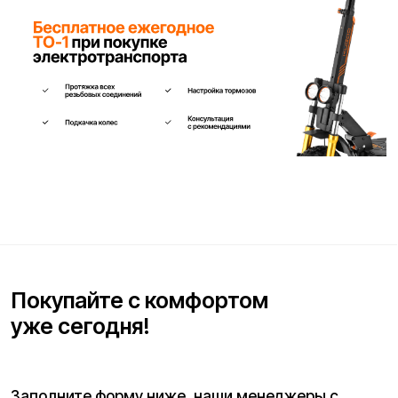
Ваше имя*
Телефон для связи*
+7
Я согласен(на) с условиями
«Публичной оферты»
и даю
согласие на обработку персональных данных для исполнения
договора согласно правилам
«Политики оператора в
отношении обработки персональных данных»
и
«Согласием на
обработку персональных данных пользователей сайта»
.
Я даю
согласие получать рекламную рассылку
.
Отправить