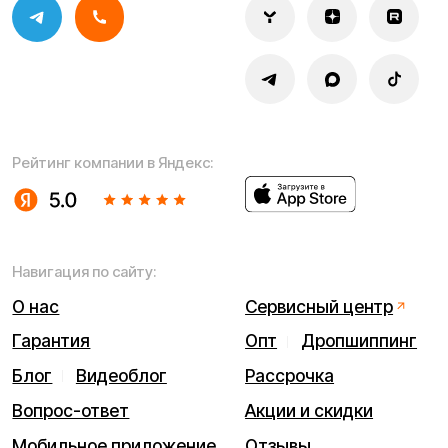
Правила оплаты
Правила гарантийного ремонта
Процесс передачи данных
Обмен и возврат
Договор оферты
Гарантийный талон
Разработка сайта — ezapenko.design
ИП Виноградов Александр Михайлович
Юридический адрес: 359450, Республика Калмыкия,
Октябрьский р-н, п. Большой Царын, ул. Матросова, д. 5,
кв. 5
ИНН (ИП): 470420035700
ОГРНИП 318470400029265
© 2026 Kugoo-Russia.ru
Выиграйте
iPhone 17 Pro Max