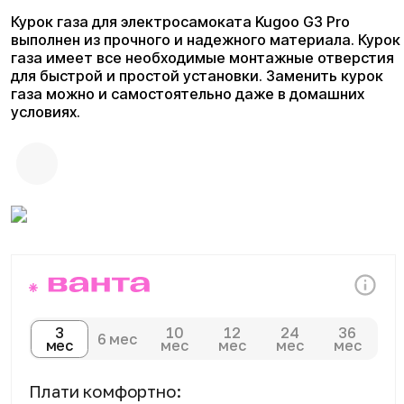
3
10
12
24
36
6 мес
мес
мес
мес
мес
мес
Плати комфортно:
Сегодня
Далее 3 платежей
0 ₽
от 633 ₽
Доставка и оплата
Доступны курьерская доставка,
самовывоз из магазина и отправка
транспортными компаниями по всей