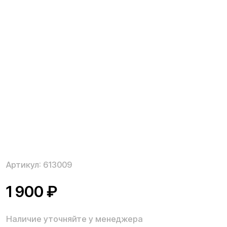
Артикул:
613009
1 900
₽
Наличие уточняйте у менеджера
Курок газа для электросамоката Kugoo G3 Pro
выполнен из прочного и надежного материала. Курок
газа имеет все необходимые монтажные отверстия
для быстрой и простой установки. Заменить курок
газа можно и самостоятельно даже в домашних
условиях.