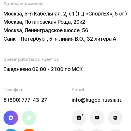
Квадроциклы
Экипировка
NEW
Мотоциклы
Написать в службу заботы
Информация о технических характеристиках, описании,
поставке и внешнем виде представляет собой
рассмотрение характера, непубличной офертой,
оцениваемой положениями ГК РФ и может быть
изменена конструкция без предварительных
ограничений. Информацию о товаре и наличии
уточняйте у наших менеджеров. Самовывоз и доставка
товаров возможны только после подтверждения заказа
и доставки товара в пункт выдачи заказов или доставки.
Пункты выдачи заказов не являются шоурумами.
* принадлежит Meta, признанной в РФ экстремистской
Политика конфиденциальности
Обработка персональных данных