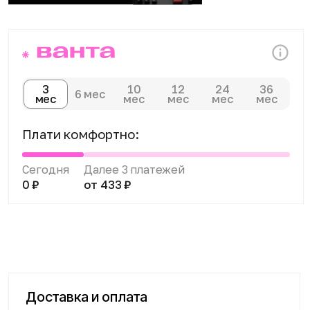
Сегодня
Далее 3 платежей
0 ₽
от 433 ₽
Доставка и оплата
Доступны курьерская доставка,
самовывоз из магазина и отправка
транспортными компаниями по всей
России. Оплатить покупку можно
наличными, банковской картой в магазине,
онлайн на сайте, по счёту через интернет-
банк, а также оформить кредит или
рассрочку.
Подробнее