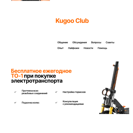
уже сегодня!
Заполните форму ниже, наши менеджеры с
радостью подскажут лучший вариант и помогут
оформить всё на месте или онлайн.
Ваше имя*
Телефон для связи*
+7
Я согласен(на) с условиями
«Публичной оферты»
и даю
согласие на обработку персональных данных для исполнения
договора согласно правилам
«Политики оператора в
отношении обработки персональных данных»
и
«Согласием на
обработку персональных данных пользователей сайта»
.
Я даю
согласие получать рекламную рассылку
.