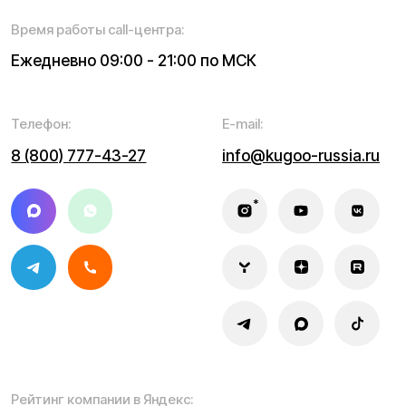
Информация о технических характеристиках, описании,
поставке и внешнем виде представляет собой
рассмотрение характера, непубличной офертой,
оцениваемой положениями ГК РФ и может быть
изменена конструкция без предварительных
ограничений. Информацию о товаре и наличии
уточняйте у наших менеджеров. Самовывоз и доставка
товаров возможны только после подтверждения заказа
и доставки товара в пункт выдачи заказов или доставки.
Пункты выдачи заказов не являются шоурумами.
* принадлежит Meta, признанной в РФ экстремистской
Политика конфиденциальности
Обработка персональных данных
Правила оплаты
Правила гарантийного ремонта
Процесс передачи данных
Обмен и возврат
Договор оферты
Гарантийный талон
Разработка сайта — ezapenko.design