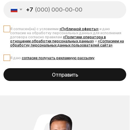
Запчасти для
электросамоката
Kugoo M4 Pro Max
Оригинальные запчасти для электросамоката Kugoo M4
Pro Max помогут сохранить Ваш транспорт в исправном
состоянии и обеспечить долгий срок службы. В нашем
каталоге Вы найдёте аккумуляторы 48V повышенной
ёмкости, мотор-колёса, контроллеры, усиленные
амортизаторы, покрышки и камеры, тормозные колодки,
фары, дисплеи и другие комплектующие. Все детали
полностью совместимы с моделью Kugoo M4 Pro Max, что
гарантирует надёжность и стабильную работу. У нас
можно купить запчасти для Kugoo M4 Pro Max с доставкой
по Москве и всей России по выгодным ценам.