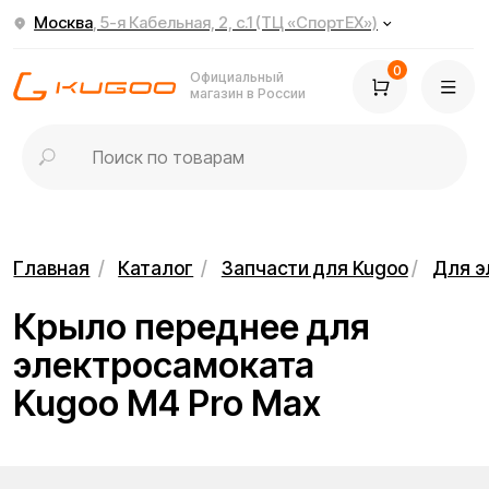
Москва
, 5-я Кабельная, 2, с.1 (ТЦ «СпортЕХ»)
0
Официальный
магазин в России
Главная
/
Каталог
/
Запчасти для Kugoo
/
Для электросамок
Крыло переднее для
электросамоката
Kugoo M4 Pro Max