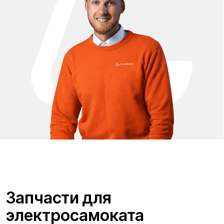
Проложить маршрут
Вызвать такси
Адреса магазинов:
Москва
, 5-я Кабельная, 2, с.1 (ТЦ «СпортЕХ», 5 эт.)
Москва, Потаповская Роща, 20к2
Москва, Ленинградское шоссе, 56
Санкт-Петербург, 5-я линия В.О., 32 литера А
Время работы call-центра:
Ежедневно 09:00 - 21:00 по МСК