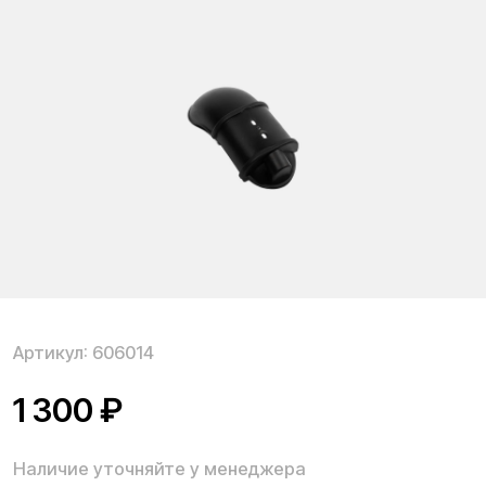
Артикул:
606014
1 300
₽
Наличие уточняйте у менеджера
Переднее крыло для электросамоката Kugoo M4 Pro
Max повышает комфорт поездок, защищает
конструкцию и ездока во время катания по плохим
дорогам и в ненастную погоду. Замена крыла
возможна в случае его поломки при падении
электросамоката, резкого удара или нагрузки.
Поставляемое крыло изготовлено из прочного