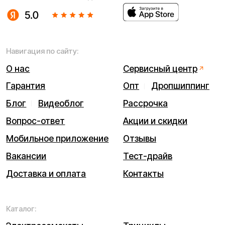
ИП Виноградов Александр Михайлович
Юридический адрес: 359450, Республика Калмыкия,
Октябрьский р-н, п. Большой Царын, ул. Матросова, д. 5,
кв. 5
ИНН (ИП): 470420035700
ОГРНИП 318470400029265
© 2026 Kugoo-Russia.ru
Выиграйте
iPhone 17 Pro Max
Каталог
Связаться