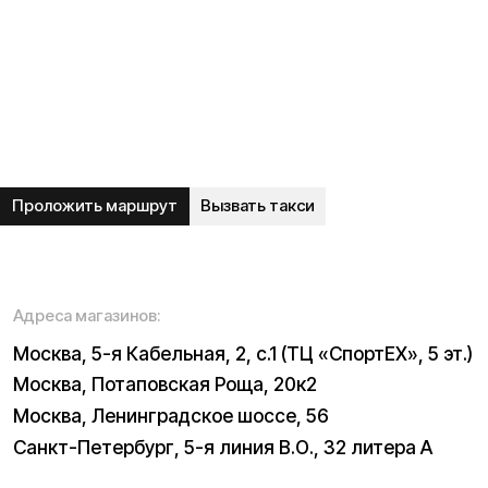
Блог
Видеоблог
Рассрочка
Вопрос-ответ
Акции и скидки
Мобильное приложение
Отзывы
Вакансии
Тест-драйв
Доставка и оплата
Контакты
Каталог:
Электросамокаты
Трициклы
Электровелосипеды
Запчасти
Электроскутеры
Б/у модели
Электропитбайки
Аксессуары
Квадроциклы
Экипировка
NEW
Мотоциклы
Написать в службу заботы