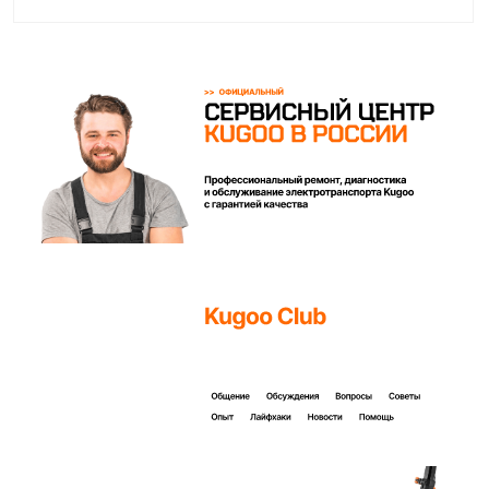
Покупайте с комфортом
уже сегодня!
Заполните форму ниже, наши менеджеры с
радостью подскажут лучший вариант и помогут
оформить всё на месте или онлайн.
Ваше имя*