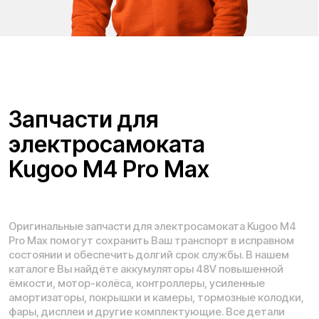
Адреса магазинов:
Москва
, 5-я Кабельная, 2, с.1 (ТЦ «СпортЕХ», 5 эт.)
Москва, Потаповская Роща, 20к2
Москва, Ленинградское шоссе, 56
Санкт-Петербург, 5-я линия В.О., 32 литера А
Время работы call-центра:
Ежедневно 09:00 - 21:00 по МСК
Телефон:
E-mail:
8 (800) 777-43-27
info@kugoo-russia.ru
*