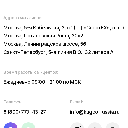
Электросамокаты
Трициклы
Электровелосипеды
Запчасти
Электроскутеры
Б/у модели
Электропитбайки
Аксессуары
Квадроциклы
Экипировка
NEW
Мотоциклы
Написать в службу заботы
Информация о технических характеристиках, описании,
поставке и внешнем виде представляет собой
рассмотрение характера, непубличной офертой,
оцениваемой положениями ГК РФ и может быть
изменена конструкция без предварительных
ограничений. Информацию о товаре и наличии
уточняйте у наших менеджеров. Самовывоз и доставка
товаров возможны только после подтверждения заказа
и доставки товара в пункт выдачи заказов или доставки.
Пункты выдачи заказов не являются шоурумами.
* принадлежит Meta, признанной в РФ экстремистской