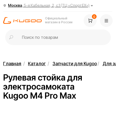
Москва
, 5-я Кабельная, 2, с.1 (ТЦ «СпортЕХ»)
0
Официальный
магазин в России
Главная
/
Каталог
/
Запчасти для Kugoo
/
Для электросамок
Рулевая стойка для
электросамоката
Kugoo М4 Pro Max