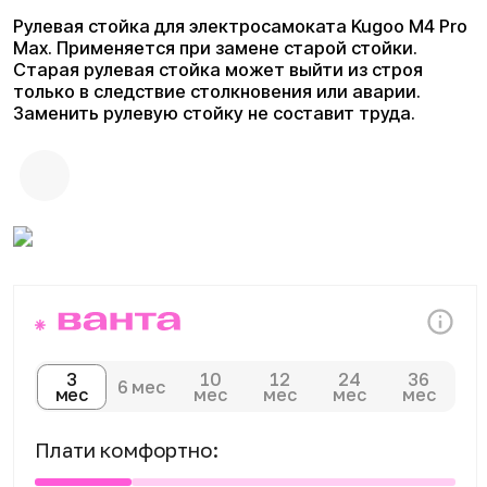
3
10
12
24
36
6 мес
мес
мес
мес
мес
мес
Плати комфортно:
Сегодня
Далее 3 платежей
0 ₽
от 1 633 ₽
Доставка и оплата
Доступны курьерская доставка,
самовывоз из магазина и отправка
транспортными компаниями по всей
России. Оплатить покупку можно