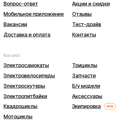
кв. 5
ИНН (ИП): 470420035700
ОГРНИП 318470400029265
© 2026 Kugoo-Russia.ru
Выиграйте
iPhone 17 Pro Max
Каталог
Связаться
Мы используем cookie. Это позволяет нам анализировать
взаимодействие посетителей с сайтом и делать его лучше.
Продолжая пользоваться сайтом, вы соглашаетесь с
использованием файлов cookie.