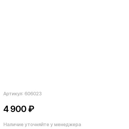
Артикул:
606023
4 900
₽
Наличие уточняйте у менеджера
Рулевая стойка для электросамоката Kugoo M4 Pro
Max. Применяется при замене старой стойки.
Старая рулевая стойка может выйти из строя
только в следствие столкновения или аварии.
Заменить рулевую стойку не составит труда.