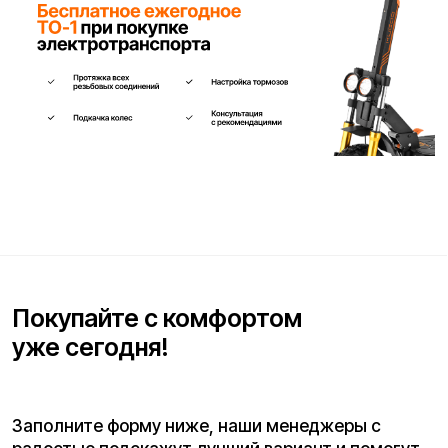
Телефон для связи*
+7
Я согласен(на) с условиями
«Публичной оферты»
и даю
согласие на обработку персональных данных для исполнения
договора согласно правилам
«Политики оператора в
отношении обработки персональных данных»
и
«Согласием на
обработку персональных данных пользователей сайта»
.
Я даю
согласие получать рекламную рассылку
.
Отправить