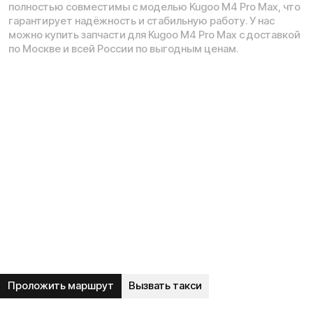
Рейтинг компании в Яндекс:
Навигация по сайту:
О нас
Сервисный центр
Гарантия
Опт
Дропшиппинг
Блог
Видеоблог
Рассрочка
Вопрос-ответ
Акции и скидки
Мобильное приложение
Отзывы
Вакансии
Тест-драйв
Доставка и оплата
Контакты
Каталог: