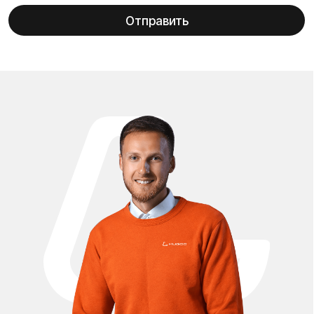
Оригинальные запчасти для электросамоката Kugoo M4
Pro Max помогут сохранить Ваш транспорт в исправном
состоянии и обеспечить долгий срок службы. В нашем
каталоге Вы найдёте аккумуляторы 48V повышенной
ёмкости, мотор-колёса, контроллеры, усиленные
амортизаторы, покрышки и камеры, тормозные колодки,
фары, дисплеи и другие комплектующие. Все детали
полностью совместимы с моделью Kugoo M4 Pro Max, что
гарантирует надёжность и стабильную работу. У нас
можно купить запчасти для Kugoo M4 Pro Max с доставкой
по Москве и всей России по выгодным ценам.
Проложить маршрут
Вызвать такси