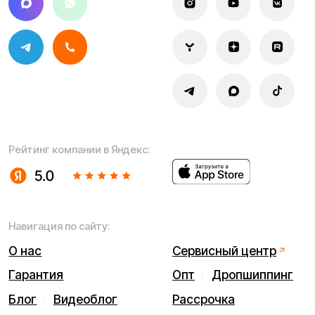
Политика конфиденциальности
Обработка персональных данных
Правила оплаты
Правила гарантийного ремонта
Процесс передачи данных
Обмен и возврат
Договор оферты
Гарантийный талон
Разработка сайта — ezapenko.design
ИП Виноградов Александр Михайлович
Юридический адрес: 359450, Республика Калмыкия,
Октябрьский р-н, п. Большой Царын, ул. Матросова, д. 5,