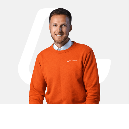
Запчасти для
электросамоката
Kugoo M4 Pro Plus
Оригинальные запчасти для электросамоката Kugoo M4
Pro Plus помогут поддерживать Ваш транспорт в
отличном состоянии и продлить срок службы. В каталоге
доступны аккумуляторы 48V, мотор-колёса,
контроллеры, амортизаторы, покрышки и камеры,
тормозные колодки, фары, дисплеи и другие
комплектующие. Все детали полностью совместимы с
моделью Kugoo M4 Pro Plus, что гарантирует надёжную
работу и безопасность при езде. У нас можно купить
запчасти для Kugoo M4 Pro Plus в Москве с доставкой по
всей России по выгодным ценам.