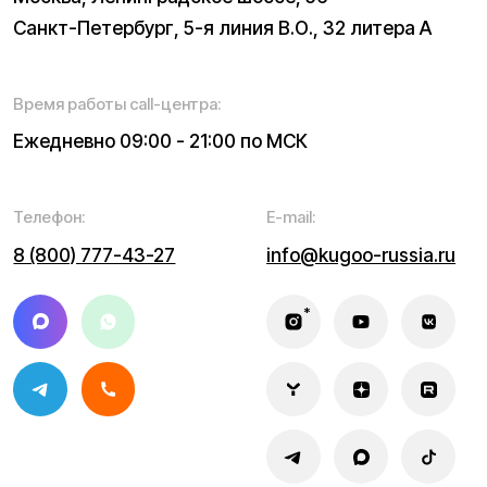
Гарантия
Опт
Дропшиппинг
Блог
Видеоблог
Рассрочка
Вопрос-ответ
Акции и скидки
Мобильное приложение
Отзывы
Вакансии
Тест-драйв
Доставка и оплата
Контакты
Каталог:
Электросамокаты
Трициклы
Электровелосипеды
Запчасти
Электроскутеры
Б/у модели
Электропитбайки
Аксессуары
Квадроциклы
Экипировка
NEW
Мотоциклы