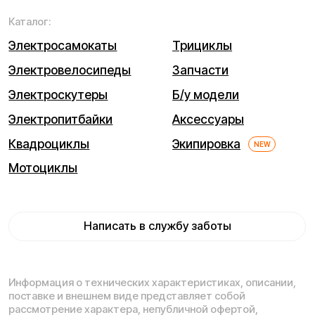
Договор оферты
Гарантийный талон
Разработка сайта — ezapenko.design
ИП Виноградов Александр Михайлович
Юридический адрес: 359450, Республика Калмыкия,
Октябрьский р-н, п. Большой Царын, ул. Матросова, д. 5,
кв. 5
ИНН (ИП): 470420035700
ОГРНИП 318470400029265
© 2026 Kugoo-Russia.ru
Выиграйте
iPhone 17 Pro Max
Каталог
Связаться