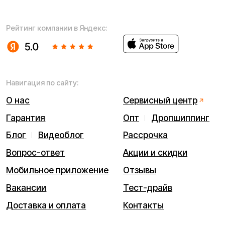
Написать в службу заботы
Информация о технических характеристиках, описании,
поставке и внешнем виде представляет собой
рассмотрение характера, непубличной офертой,
оцениваемой положениями ГК РФ и может быть
изменена конструкция без предварительных
ограничений. Информацию о товаре и наличии
уточняйте у наших менеджеров. Самовывоз и доставка
товаров возможны только после подтверждения заказа
и доставки товара в пункт выдачи заказов или доставки.
Пункты выдачи заказов не являются шоурумами.
* принадлежит Meta, признанной в РФ экстремистской
Политика конфиденциальности
Обработка персональных данных
Правила оплаты
Правила гарантийного ремонта
Процесс передачи данных
Обмен и возврат