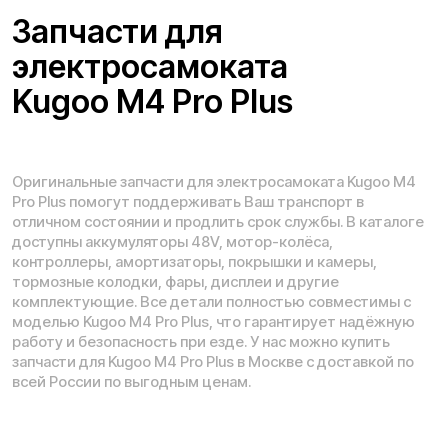
Проложить маршрут
Вызвать такси
Адреса магазинов:
Москва
, 5-я Кабельная, 2, с.1 (ТЦ «СпортЕХ», 5 эт.)
Москва, Потаповская Роща, 20к2
Москва, Ленинградское шоссе, 56
Санкт-Петербург, 5-я линия В.О., 32 литера А
Время работы call-центра: