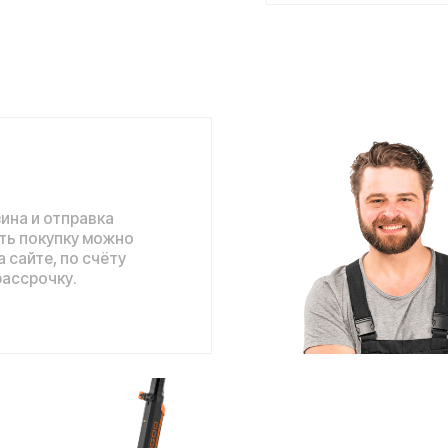
отправка
упку можно
 по счёту
ку.