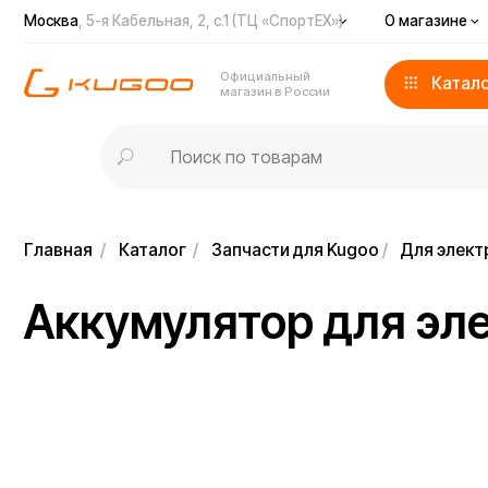
Москва
, 5-я Кабельная, 2, с.1 (ТЦ «СпортЕХ»)
О магазине
Доста
Официальный
Каталог
магазин в России
Главная
/
Каталог
/
Запчасти для Kugoo
/
Для электросамо
Аккумулятор для элек