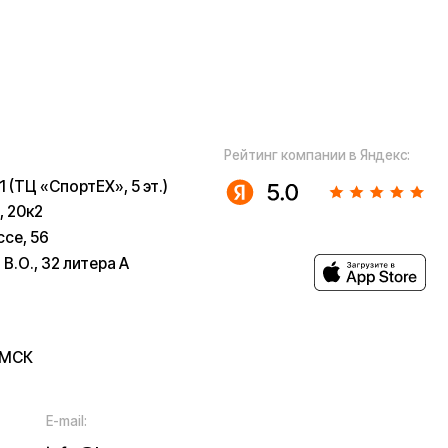
ugoo-
u
 собой рассмотрение характера,
з предварительных ограничений.
в возможны только после
 заказов не являются шоурумами.
ла гарантийного ремонта