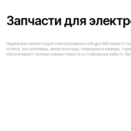
Проложить маршрут
Вызвать такси
Навигация по сайту:
Каталог:
О нас
Электросамокаты
Гарантия
Электровелосипед
Блог
Видеоблог
Электроскутеры
Вопрос-ответ
Электропитбайки
Мобильное приложение
Квадроциклы