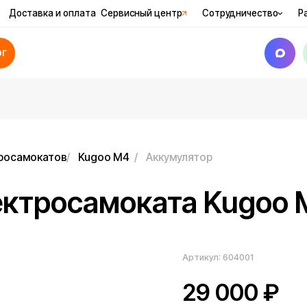
вка и оплата
Сервисный центр
Сотрудничество
Рассрочка
Ак
катов
/
Kugoo M4
/
Аккумулятор
тросамоката Kugoo M4
Артикул:
604001
29 000
₽