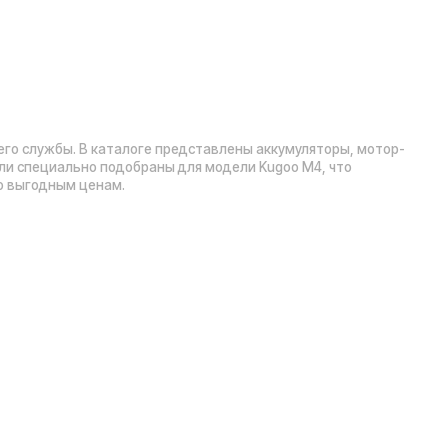
Рейтинг компании в Яндекс:
», 5 эт.)
а А