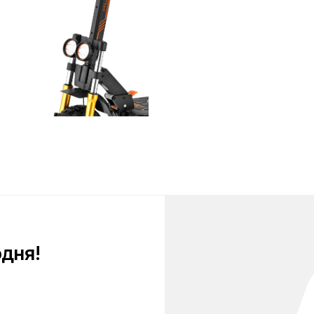
!
персональных
тношении
анных