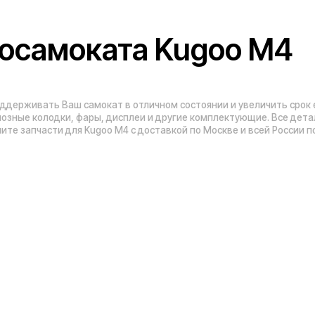
Адреса магазинов:
Москва
, 5-я Кабельная, 2, с.1 (ТЦ «СпортЕХ
Москва, Потаповская Роща, 20к2
ы
Москва, Ленинградское шоссе, 56
Санкт-Петербург, 5-я линия В.О., 32 литер