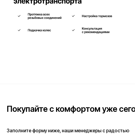
Покупайте с комфортом уже сегодня
Заполните форму ниже, наши менеджеры с радостью
подскажут лучший вариант и помогут оформить всё на месте
или онлайн.
Ваше имя*
Телефон для связи*
+7
Я согласен(на) с условиями
«Публичной оферты»
и даю согласие на обработку 
данных для исполнения договора согласно правилам
«Политики оператора в о
обработки персональных данных»
и
«Согласием на обработку персональных д