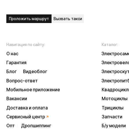
Вакансии
Мотоциклы
Доставка и оплата
Трициклы
Сервисный центр
Запчасти
Опт
Дропшиппинг
Б/у модели
Рассрочка
Аксессуары
Акции и скидки
Экипировка
NEW
Отзывы
Тест-драйв
Написать в служб
Контакты
Информация о техниче
непубличной офертой
Информацию о товаре
подтверждения заказа
* принадлежит Meta, 
Политика конфиденц