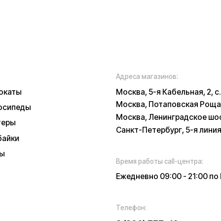
Время работы call-центра:
Ежедневно 09:00 - 21:00 по МСК
Телефон:
E-mail:
8 (800) 777-43-
info@k
27
russia.r
*
у заботы
ских характеристиках, описании, поставке и внешнем виде представляет
, оцениваемой положениями ГК РФ и может быть изменена конструкция бе
 и наличии уточняйте у наших менеджеров. Самовывоз и доставка товаро
 и доставки товара в пункт выдачи заказов или доставки. Пункты выдачи
признанной в РФ экстремистской
иальности
Обработка персональных данных
Правила
Прави