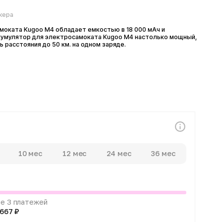
Kugoo M4 обладает емкостью в 18 000 мАч и
тор для электросамоката Kugoo M4 настолько мощный,
яния до 50 км. на одном заряде.
0 мес
12 мес
24 мес
36 мес
атежей