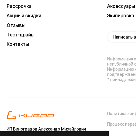
Процесс передачи да
ИП Виноградов Александр Михайлович
Юридический адрес: 359450, Республика
Калмыкия, Октябрьский р-н, п. Большой
Царын, ул. Матросова, д. 5, кв. 5
ИНН (ИП): 470420035700
ОГРНИП 318470400029265
Выиграйте
iPhone 17 Pro Max
Мы используем cookie. Это позволяет нам
анализировать взаимодействие посетителей с сайтом
и делать его лучше. Продолжая пользоваться сайтом,
вы соглашаетесь с использованием файлов cookie.
Понятно