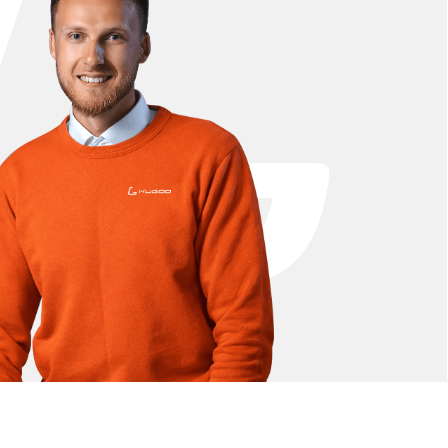
аталоге представлены аккумуляторы, мотор-
подобраны для модели Kugoo M4, что
ам.