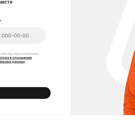
амоката Kugoo M4
ть Ваш самокат в отличном состоянии и увеличить срок его службы. В к
олодки, фары, дисплеи и другие комплектующие. Все детали специально 
асти для Kugoo M4 с доставкой по Москве и всей России по выгодным цен