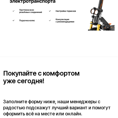
Телефон для связи*
+7
Я согласен(на) с условиями
«Публичной оферты»
и даю
согласие на обработку персональных данных для исполнения
договора согласно правилам
«Политики оператора в
отношении обработки персональных данных»
и
«Согласием на
обработку персональных данных пользователей сайта»
.
Я даю
согласие получать рекламную рассылку
.
Отправить