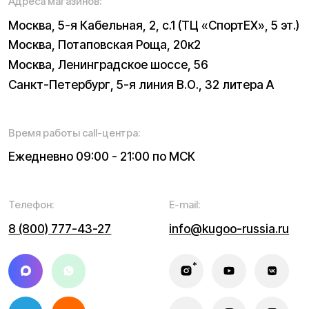
Электроскутеры
Б/у модели
Электропитбайки
Аксессуары
Квадроциклы
Экипировка
NEW
Мотоциклы
Написать в службу заботы
Информация о технических характеристиках, описании,
поставке и внешнем виде представляет собой
рассмотрение характера, непубличной офертой,
оцениваемой положениями ГК РФ и может быть
изменена конструкция без предварительных
ограничений. Информацию о товаре и наличии
уточняйте у наших менеджеров. Самовывоз и доставка
товаров возможны только после подтверждения заказа
и доставки товара в пункт выдачи заказов или доставки.
Пункты выдачи заказов не являются шоурумами.
* принадлежит Meta, признанной в РФ экстремистской