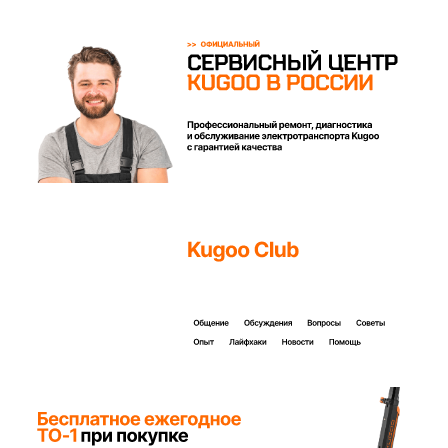
Покупайте с комфортом
уже сегодня!
Заполните форму ниже, наши менеджеры с
радостью подскажут лучший вариант и помогут
оформить всё на месте или онлайн.
Ваше имя*