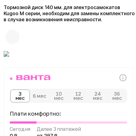
3
10
12
24
36
6 мес
мес
мес
мес
мес
мес
Плати комфортно:
Сегодня
Далее 3 платежей
0 ₽
от 297 ₽
Доставка и оплата
Доступны курьерская доставка,
самовывоз из магазина и отправка
транспортными компаниями по всей
России. Оплатить покупку можно
наличными, банковской картой в магазине,
онлайн на сайте, по счёту через интернет-