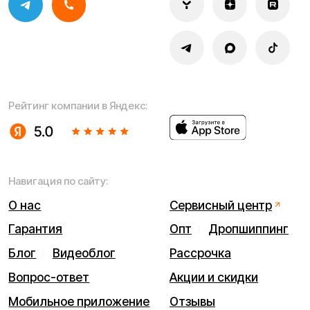
Политика конфиденциальности
Обработка персональных данных
Правила оплаты
Правила гарантийного ремонта
Процесс передачи данных
Обмен и возврат
Договор оферты
Гарантийный талон
Разработка сайта — ezapenko.design
ИП Виноградов Александр Михайлович
Юридический адрес: 359450, Республика Калмыкия,
Октябрьский р-н, п. Большой Царын, ул. Матросова, д. 5,
кв. 5
ИНН (ИП): 470420035700
ОГРНИП 318470400029265