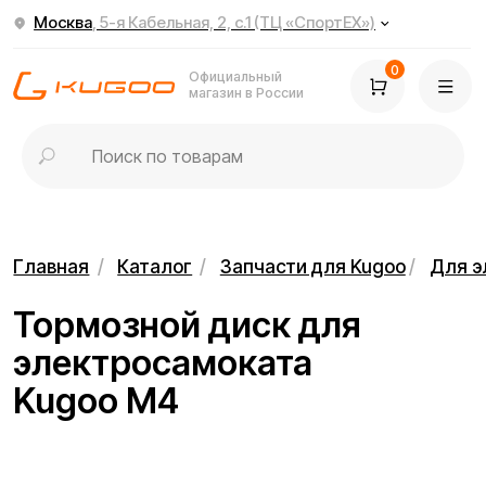
Москва
, 5-я Кабельная, 2, с.1 (ТЦ «СпортЕХ»)
0
Официальный
магазин в России
Главная
/
Каталог
/
Запчасти для Kugoo
/
Для электросамок
Тормозной диск для
электросамоката
Kugoo M4