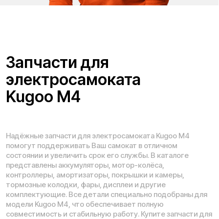
Адреса магазинов:
Москва
, 5-я Кабельная, 2, с.1 (ТЦ «СпортЕХ», 5 эт.)
Москва, Потаповская Роща, 20к2
Москва, Ленинградское шоссе, 56
Санкт-Петербург, 5-я линия В.О., 32 литера А
Время работы call-центра:
Ежедневно 09:00 - 21:00 по МСК
Телефон:
E-mail:
8 (800) 777-43-27
info@kugoo-russia.ru
*