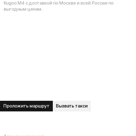
Рейтинг компании в Яндекс:
Навигация по сайту:
О нас
Сервисный центр
Гарантия
Опт
Дропшиппинг
Блог
Видеоблог
Рассрочка
Вопрос-ответ
Акции и скидки
Мобильное приложение
Отзывы
Вакансии
Тест-драйв
Доставка и оплата
Контакты
Каталог:
Электросамокаты
Трициклы
Электровелосипеды
Запчасти