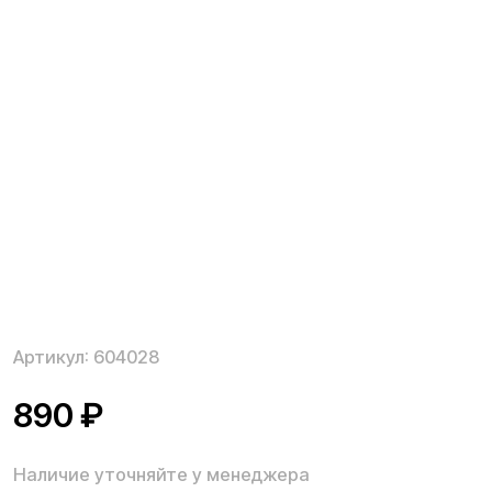
Артикул:
604028
890
₽
Наличие уточняйте у менеджера
Тормозной диск 140 мм. для электросамокатов
Kugoo M серии, необходим для замены комплектного
в случае возникновения неисправности.