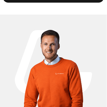
состоянии и увеличить срок его службы. В каталоге
представлены аккумуляторы, мотор-колёса,
контроллеры, амортизаторы, покрышки и камеры,
тормозные колодки, фары, дисплеи и другие
комплектующие. Все детали специально подобраны для
модели Kugoo M4, что обеспечивает полную
совместимость и стабильную работу. Купите запчасти для
Kugoo M4 с доставкой по Москве и всей России по
выгодным ценам.
Проложить маршрут
Вызвать такси