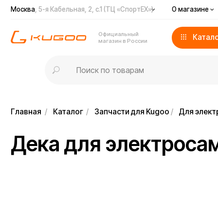
Москва
, 5-я Кабельная, 2, с.1 (ТЦ «СпортЕХ»)
О магазине
Доста
Официальный
Каталог
магазин в России
Главная
/
Каталог
/
Запчасти для Kugoo
/
Для электросамо
Дека для электросамок