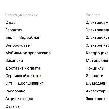
Опт
Дропшиппинг
Б/у модели
Рассрочка
Аксессуары
Акции и скидки
Экипировка
NEW
Отзывы
Тест-драйв
Написать в служб
Контакты
Информация о техниче
непубличной офертой
Информацию о товаре
подтверждения заказа
* принадлежит Meta, 
Политика конфиденц
Процесс передачи да
ИП Виноградов Александр Михайлович
Юридический адрес: 359450, Республика
Калмыкия, Октябрьский р-н, п. Большой