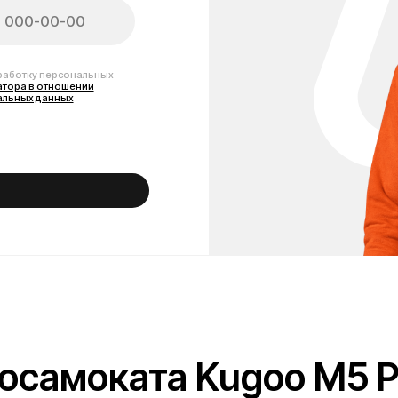
амоката Kugoo M5 Pro
хранить Ваш транспорт в отличном состоянии и продлить срок его службы
ры, покрышки и камеры, тормозные колодки, фары, дисплеи и другие ком
ту и надёжность. У нас можно купить запчасти для Kugoo M5 Pro в Москве