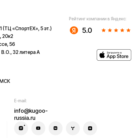
ugoo-
u
 собой рассмотрение характера,
з предварительных ограничений.
в возможны только после
 заказов не являются шоурумами.
ла гарантийного ремонта
зработка сайта — ezapenko.design