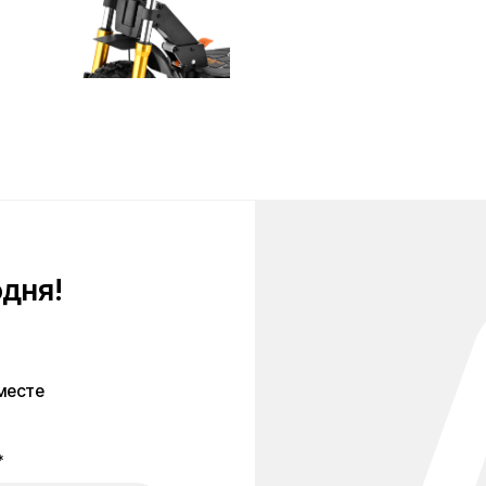
!
персональных
тношении
анных