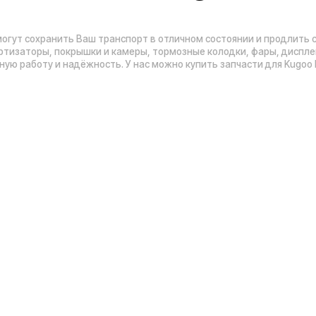
Адреса магазинов:
Москва
, 5-я Кабельная, 2, с.1 (ТЦ «СпортЕХ
Москва, Потаповская Роща, 20к2
ы
Москва, Ленинградское шоссе, 56
Санкт-Петербург, 5-я линия В.О., 32 литер
Время работы call-центра:
Ежедневно 09:00 - 21:00 по МСК