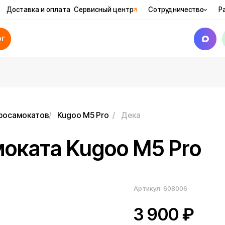
вка и оплата
Сервисный центр
Сотрудничество
Рассрочка
Ак
катов
/
Kugoo M5 Pro
/
Дека
ата Kugoo M5 Pro
Артикул:
608006
3 900
₽