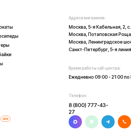
Телефон:
E-mail:
8 (800) 777-43-
info@k
27
russia.r
*
у заботы
ских характеристиках, описании, поставке и внешнем виде представляет
, оцениваемой положениями ГК РФ и может быть изменена конструкция бе
 и наличии уточняйте у наших менеджеров. Самовывоз и доставка товаро
 и доставки товара в пункт выдачи заказов или доставки. Пункты выдачи
признанной в РФ экстремистской
иальности
Обработка персональных данных
Правила
Прави
оплаты
нных
Обмен и возврат
Договор оферты
Гарантийный талон
Ра