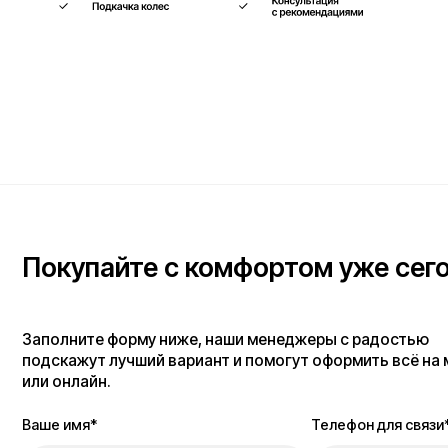
Покупайте с комфортом уже сегодня
Заполните форму ниже, наши менеджеры с радостью
подскажут лучший вариант и помогут оформить всё на месте
или онлайн.
Ваше имя*
Телефон для связи*
+7
Я согласен(на) с условиями
«Публичной оферты»
и даю согласие на обработку 
данных для исполнения договора согласно правилам
«Политики оператора в о
обработки персональных данных»
и
«Согласием на обработку персональных д
пользователей сайта»
.
Я даю
согласие получать рекламную рассылку
.
Отправить