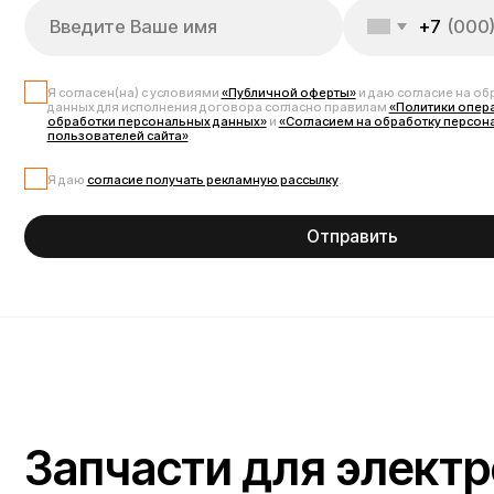
Запчасти для электрос
Оригинальные запчасти для электросамоката Kugoo M5 Pro помогут со
большой ёмкости, мотор-колёса, контроллеры, усиленные амортизато
совместимы с моделью Kugoo M5 Pro, что гарантирует стабильную рабо
ценам.