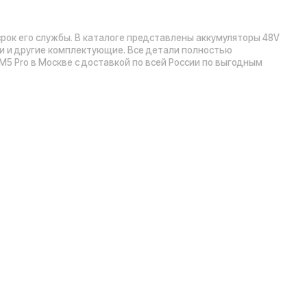
Рейтинг компании в Яндекс:
», 5 эт.)
а А