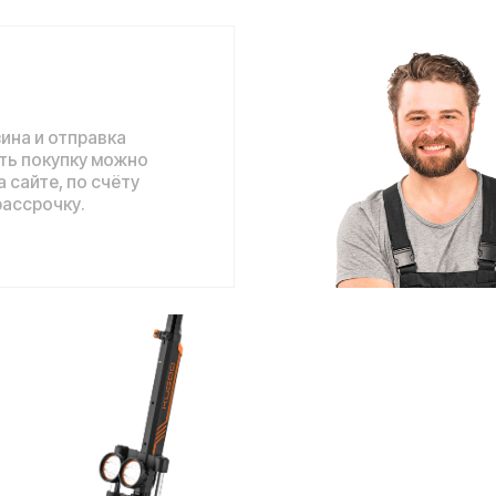
отправка
упку можно
 по счёту
ку.