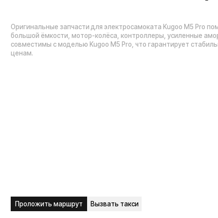
Проложить маршрут
Вызвать такси
Навигация по сайту:
Каталог:
О нас
Электросамокаты
Гарантия
Электровелосипед
Блог
Видеоблог
Электроскутеры
Вопрос-ответ
Электропитбайки
Мобильное приложение
Квадроциклы
Вакансии
Мотоциклы
Доставка и оплата
Трициклы
Сервисный центр
Запчасти