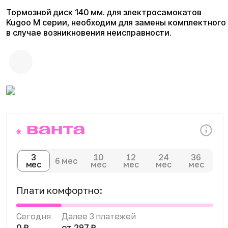
3
10
12
24
36
6 мес
мес
мес
мес
мес
мес
Плати комфортно:
Сегодня
Далее 3 платежей
0 ₽
от 297 ₽
Доставка и оплата
Доступны курьерская доставка,
самовывоз из магазина и отправка
транспортными компаниями по всей
России. Оплатить покупку можно
наличными, банковской картой в магазине,
онлайн на сайте, по счёту через интернет-