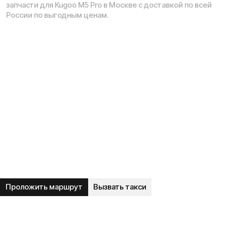
Рейтинг компании в Яндекс:
Навигация по сайту:
О нас
Сервисный центр
Гарантия
Опт
Дропшиппинг
Блог
Видеоблог
Рассрочка
Вопрос-ответ
Акции и скидки
Мобильное приложение
Отзывы
Вакансии
Тест-драйв
Доставка и оплата
Контакты
Каталог:
Электросамокаты
Трициклы