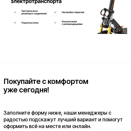
Телефон для связи*
+7
Я согласен(на) с условиями
«Публичной оферты»
и даю
согласие на обработку персональных данных для исполнения
договора согласно правилам
«Политики оператора в
отношении обработки персональных данных»
и
«Согласием на
обработку персональных данных пользователей сайта»
.
Я даю
согласие получать рекламную рассылку
.
Отправить