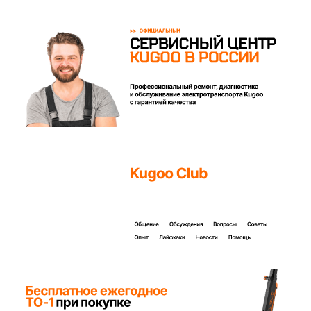
Покупайте с комфортом
уже сегодня!
Заполните форму ниже, наши менеджеры с
радостью подскажут лучший вариант и помогут
оформить всё на месте или онлайн.
Ваше имя*