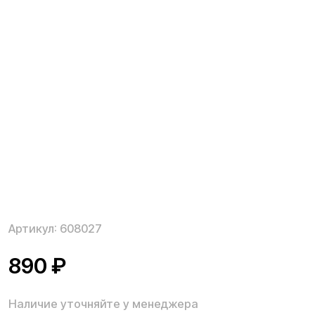
Артикул:
608027
890
₽
Наличие уточняйте у менеджера
Тормозной диск 140 мм. для электросамокатов
Kugoo M серии, необходим для замены комплектного
в случае возникновения неисправности.