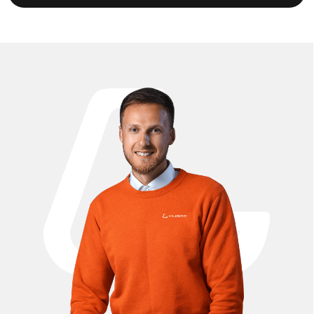
состоянии и продлить срок его службы. В каталоге
представлены аккумуляторы 48V большой ёмкости,
мотор-колёса, контроллеры, усиленные амортизаторы,
покрышки и камеры, тормозные колодки, фары, дисплеи
и другие комплектующие. Все детали полностью
совместимы с моделью Kugoo M5 Pro, что гарантирует
стабильную работу и надёжность. У нас можно купить
запчасти для Kugoo M5 Pro в Москве с доставкой по всей
России по выгодным ценам.
Проложить маршрут
Вызвать такси