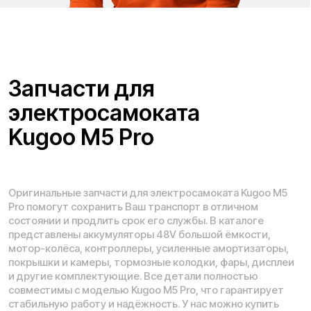
Адреса магазинов:
Москва
, 5-я Кабельная, 2, с.1 (ТЦ «СпортЕХ», 5 эт.)
Москва, Потаповская Роща, 20к2
Москва, Ленинградское шоссе, 56
Санкт-Петербург, 5-я линия В.О., 32 литера А
Время работы call-центра:
Ежедневно 09:00 - 21:00 по МСК
Телефон:
E-mail:
8 (800) 777-43-27
info@kugoo-russia.ru
*