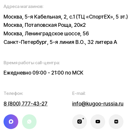
Электровелосипеды
Запчасти
Электроскутеры
Б/у модели
Электропитбайки
Аксессуары
Квадроциклы
Экипировка
NEW
Мотоциклы
Написать в службу заботы
Информация о технических характеристиках, описании,
поставке и внешнем виде представляет собой
рассмотрение характера, непубличной офертой,
оцениваемой положениями ГК РФ и может быть
изменена конструкция без предварительных
ограничений. Информацию о товаре и наличии
уточняйте у наших менеджеров. Самовывоз и доставка
товаров возможны только после подтверждения заказа
и доставки товара в пункт выдачи заказов или доставки.
Пункты выдачи заказов не являются шоурумами.
* принадлежит Meta, признанной в РФ экстремистской