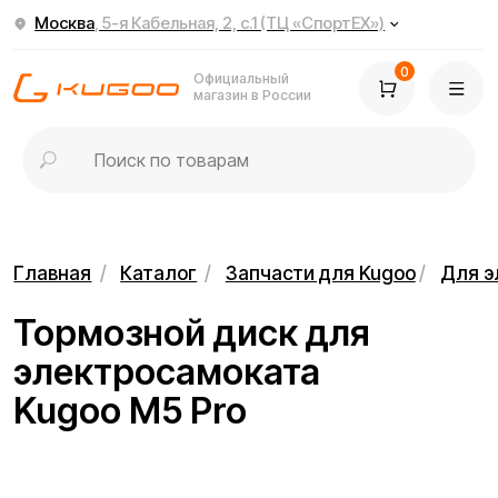
Москва
, 5-я Кабельная, 2, с.1 (ТЦ «СпортЕХ»)
0
Официальный
магазин в России
Главная
/
Каталог
/
Запчасти для Kugoo
/
Для электросамок
Тормозной диск для
электросамоката
Kugoo M5 Pro