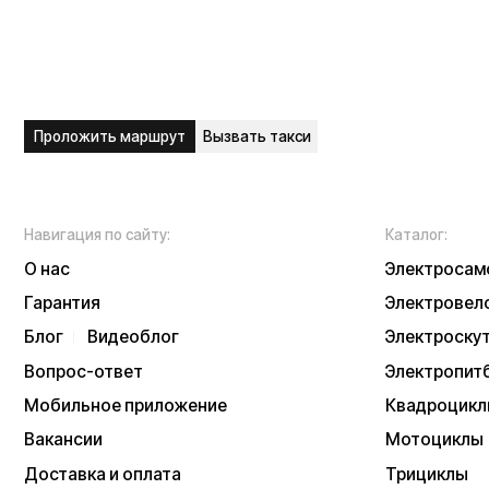
Вопрос-ответ
Электропитбайки
Мобильное приложение
Квадроциклы
Вакансии
Мотоциклы
Доставка и оплата
Трициклы
Сервисный центр
Запчасти
Опт
Дропшиппинг
Б/у модели
Рассрочка
Аксессуары
Акции и скидки
Экипировка
NEW
Отзывы
Тест-драйв
Написать в служб
Контакты
Информация о техниче
непубличной офертой
Информацию о товаре
подтверждения заказа
* принадлежит Meta, 