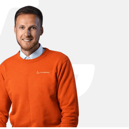
редставлены аккумуляторы 48V 21Ah, мотор-
подобраны для модели Kugoo M5, что
енам.