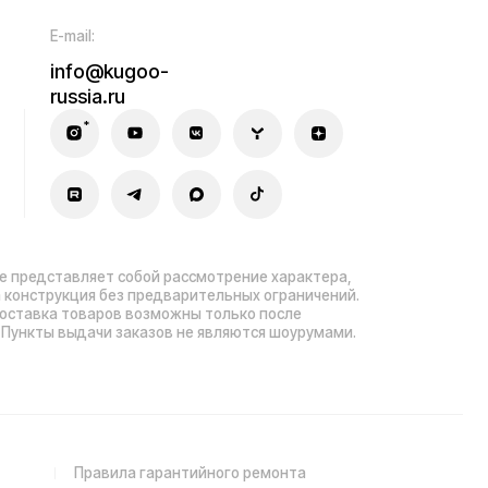
ла гарантийного ремонта
зработка сайта — ezapenko.design
sia.ru