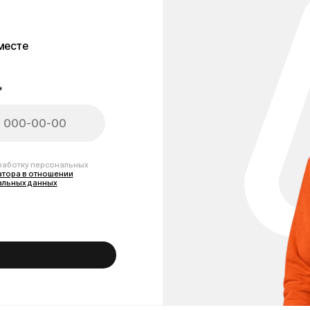
персональных
тношении
анных
амоката Kugoo M5
анспорт в отличном состоянии и продлить срок его службы. В каталоге п
олодки, дисплеи, фары и другие комплектующие. Все детали специально 
пчасти для Kugoo M5 в Москве с доставкой по всей России по выгодным ц