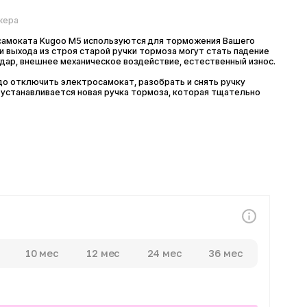
та Kugoo M5 используются для торможения Вашего
 из строя старой ручки тормоза могут стать падение
нешнее механическое воздействие, естественный износ.
ючить электросамокат, разобрать и снять ручку
вливается новая ручка тормоза, которая тщательно
0 мес
12 мес
24 мес
36 мес
атежей