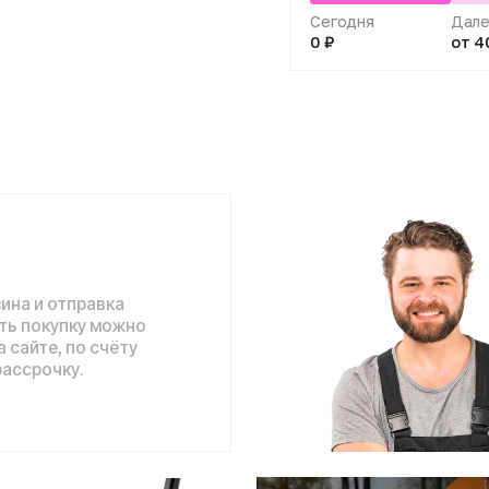
отправка
упку можно
 по счёту
ку.