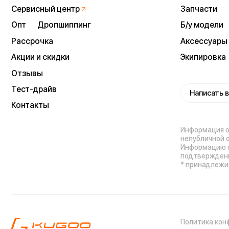
Политика конфиденц
Процесс передачи да
ИП Виноградов Александр Михайлович
Юридический адрес: 359450, Республика
Калмыкия, Октябрьский р-н, п. Большой
Царын, ул. Матросова, д. 5, кв. 5
ИНН (ИП): 470420035700
ОГРНИП 318470400029265
Выиграйте
iPhone 17 Pro Max
Мы используем cookie. Это позволяет нам
анализировать взаимодействие посетителей с сайтом
и делать его лучше. Продолжая пользоваться сайтом,
вы соглашаетесь с использованием файлов cookie.
Понятно