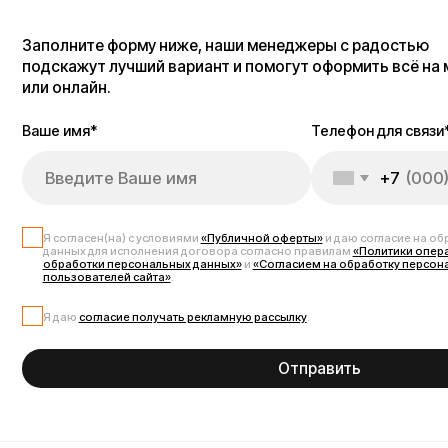
Я согласен(на) с условиями
«Публичной оферты»
и даю согласие на обработку 
данных для исполнения договора согласно правилам
«Политики оператора в о
обработки персональных данных»
и
«Согласием на обработку персональных д
пользователей сайта»
.
Я даю
согласие получать рекламную рассылку
.
Отправить
Запчасти для электрос
Запчасти для электросамоката Kugoo M5 помогут поддерживать Ваш тр
колёса, контроллеры, амортизаторы, покрышки и камеры, тормозные к
гарантирует совместимость и надёжную работу. У нас можно купить за