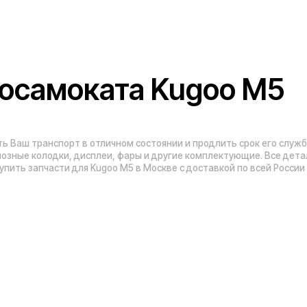
Адреса магазинов:
Москва
, 5-я Кабельная, 2, с.1 (ТЦ «СпортЕХ
Москва, Потаповская Роща, 20к2
ы
Москва, Ленинградское шоссе, 56