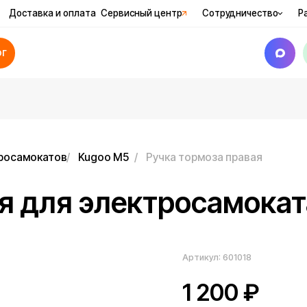
вка и оплата
Сервисный центр
Сотрудничество
Рассрочка
Ак
катов
/
Kugoo M5
/
Ручка тормоза правая
для электросамоката Ku
Артикул:
601018
1 200
₽