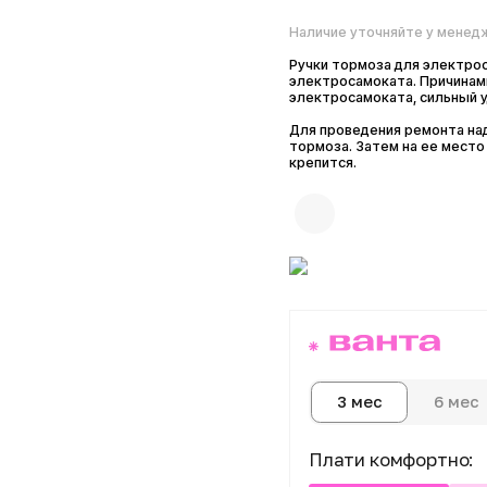
Наличие уточняйте у менеджера
Ручки тормоза для электросамока
электросамоката. Причинами выхода
электросамоката, сильный удар, в
Для проведения ремонта надо откл
тормоза. Затем на ее место устана
крепится.
6 мес
1
3 мес
Плати комфортно:
Сегодня
Далее 3 пл
0 ₽
от 400 ₽