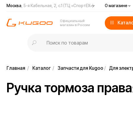
Москва
, 5-я Кабельная, 2, с.1 (ТЦ «СпортЕХ»)
О магазине
Доста
Официальный
Каталог
магазин в России
Главная
/
Каталог
/
Запчасти для Kugoo
/
Для электросамо
Ручка тормоза правая 