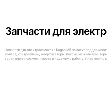
Проложить маршрут
Вызвать такси
Навигация по сайту:
Каталог:
О нас
Электросамокаты
Гарантия
Электровелосипед
Блог
Видеоблог
Электроскутеры