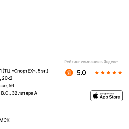
а А
ugoo-
u
 собой рассмотрение характера,
з предварительных ограничений.
в возможны только после
 заказов не являются шоурумами.