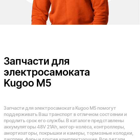
Адреса магазинов:
Москва
, 5-я Кабельная, 2, с.1 (ТЦ «СпортЕХ», 5 эт.)
Москва, Потаповская Роща, 20к2
Москва, Ленинградское шоссе, 56
Санкт-Петербург, 5-я линия В.О., 32 литера А
Время работы call-центра:
Ежедневно 09:00 - 21:00 по МСК
Телефон:
E-mail:
8 (800) 777-43-27
info@kugoo-russia.ru
*