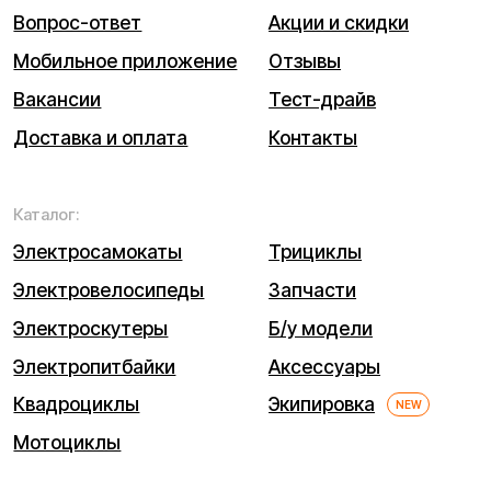
кв. 5
ИНН (ИП): 470420035700
ОГРНИП 318470400029265
© 2026 Kugoo-Russia.ru
Выиграйте
iPhone 17 Pro Max
Каталог
Связаться
Мы используем cookie. Это позволяет нам анализировать
взаимодействие посетителей с сайтом и делать его лучше.
Продолжая пользоваться сайтом, вы соглашаетесь с