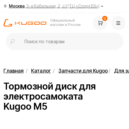
Москва
, 5-я Кабельная, 2, с.1 (ТЦ «СпортЕХ»)
0
Официальный
магазин в России
Главная
/
Каталог
/
Запчасти для Kugoo
/
Для электросамок
Тормозной диск для
электросамоката
Kugoo M5