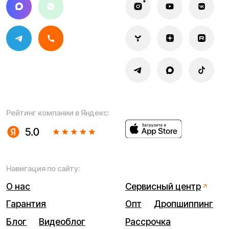
* принадлежит Meta, признанной в РФ экстремистской
Политика конфиденциальности
Обработка персональных данных
Правила оплаты
Правила гарантийного ремонта
Процесс передачи данных
Обмен и возврат
Договор оферты
Гарантийный талон
Разработка сайта — ezapenko.design
ИП Виноградов Александр Михайлович
Юридический адрес: 359450, Республика Калмыкия,
Октябрьский р-н, п. Большой Царын, ул. Матросова, д. 5,