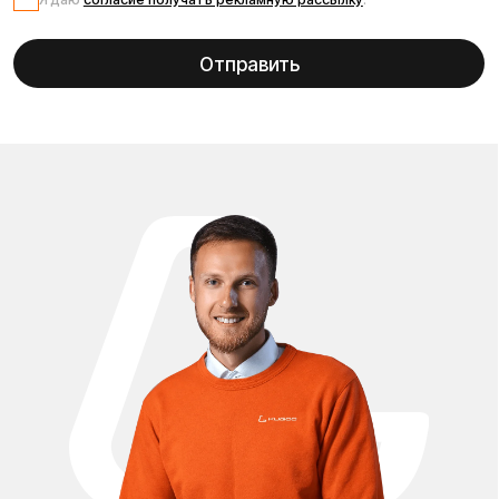
Запчасти для электросамоката Kugoo M5 помогут
поддерживать Ваш транспорт в отличном состоянии и
продлить срок его службы. В каталоге представлены
аккумуляторы 48V 21Ah, мотор-колёса, контроллеры,
амортизаторы, покрышки и камеры, тормозные колодки,
дисплеи, фары и другие комплектующие. Все детали
специально подобраны для модели Kugoo M5, что
гарантирует совместимость и надёжную работу. У нас
можно купить запчасти для Kugoo M5 в Москве с
доставкой по всей России по выгодным ценам.
Проложить маршрут
Вызвать такси