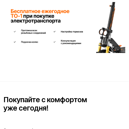
Ваше имя*
Телефон для связи*
+7
Я согласен(на) с условиями
«Публичной оферты»
и даю
согласие на обработку персональных данных для исполнения
договора согласно правилам
«Политики оператора в
отношении обработки персональных данных»
и
«Согласием на
обработку персональных данных пользователей сайта»
.
Я даю
согласие получать рекламную рассылку
.
Отправить