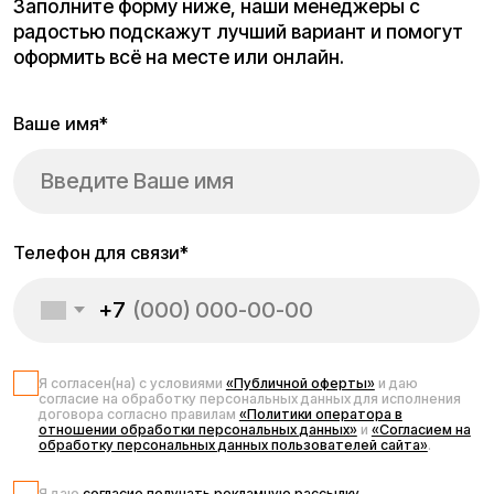
Запчасти для
электросамоката
Kugoo M5