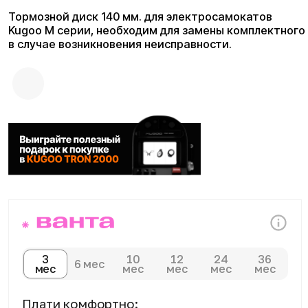
3
10
12
24
36
6 мес
мес
мес
мес
мес
мес
Плати комфортно:
Сегодня
Далее 3 платежей
0 ₽
от 297 ₽
Доставка и оплата
Доступны курьерская доставка,
самовывоз из магазина и отправка