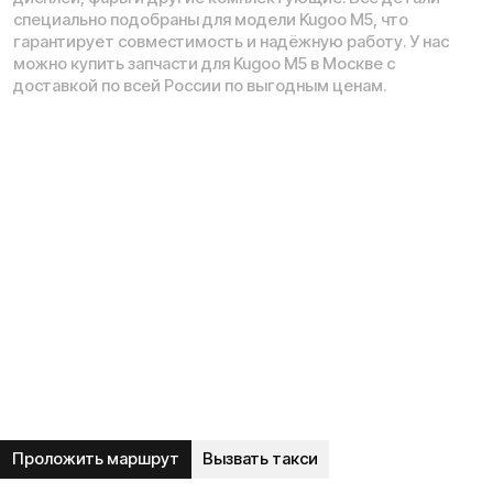
Рейтинг компании в Яндекс:
Навигация по сайту:
О нас
Сервисный центр
Гарантия
Опт
Дропшиппинг
Блог
Видеоблог
Рассрочка
Вопрос-ответ
Акции и скидки
Мобильное приложение
Отзывы
Вакансии
Тест-драйв
Доставка и оплата
Контакты
Каталог: