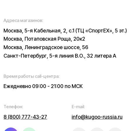
Электросамокаты
Трициклы
Электровелосипеды
Запчасти
Электроскутеры
Б/у модели
Электропитбайки
Аксессуары
Квадроциклы
Экипировка
NEW
Мотоциклы
Написать в службу заботы
Информация о технических характеристиках, описании,
поставке и внешнем виде представляет собой
рассмотрение характера, непубличной офертой,
оцениваемой положениями ГК РФ и может быть
изменена конструкция без предварительных
ограничений. Информацию о товаре и наличии
уточняйте у наших менеджеров. Самовывоз и доставка
товаров возможны только после подтверждения заказа
и доставки товара в пункт выдачи заказов или доставки.
Пункты выдачи заказов не являются шоурумами.