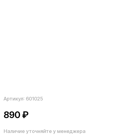
Артикул:
601025
890
₽
Наличие уточняйте у менеджера
Тормозной диск 140 мм. для электросамокатов
Kugoo M серии, необходим для замены комплектного
в случае возникновения неисправности.