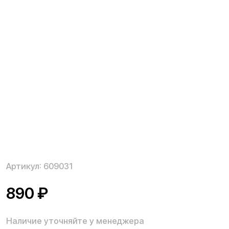
Артикул:
609031
890
₽
Наличие уточняйте у менеджера
Тормозной диск 140 мм. для электросамокатов
Kugoo M серии, необходим для замены комплектного
в случае возникновения неисправности.