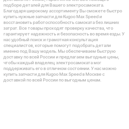
Телефон:
E-mail:
8 (800) 777-43-27
info@kugoo-russia.ru
*
Рейтинг компании в Яндекс:
Навигация по сайту:
О нас
Сервисный центр
Гарантия
Опт
Дропшиппинг
Блог
Видеоблог
Рассрочка