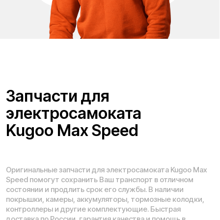
Проложить маршрут
Вызвать такси
Адреса магазинов:
Москва
, 5-я Кабельная, 2, с.1 (ТЦ «СпортЕХ», 5 эт.)
Москва, Потаповская Роща, 20к2
Москва, Ленинградское шоссе, 56
Санкт-Петербург, 5-я линия В.О., 32 литера А
Время работы call-центра:
Ежедневно 09:00 - 21:00 по МСК