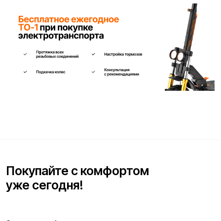
Ваше имя*
Телефон для связи*
+7
Я согласен(на) с условиями
«Публичной оферты»
и даю
согласие на обработку персональных данных для исполнения
договора согласно правилам
«Политики оператора в
отношении обработки персональных данных»
и
«Согласием на
обработку персональных данных пользователей сайта»
.
Я даю
согласие получать рекламную рассылку
.
Отправить