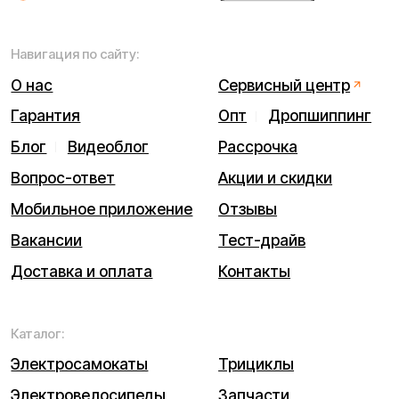
ИП Виноградов Александр Михайлович
Юридический адрес: 359450, Республика Калмыкия,
Октябрьский р-н, п. Большой Царын, ул. Матросова, д. 5,
кв. 5
ИНН (ИП): 470420035700
ОГРНИП 318470400029265
© 2026 Kugoo-Russia.ru
Выиграйте
iPhone 17 Pro Max
Каталог
Связаться