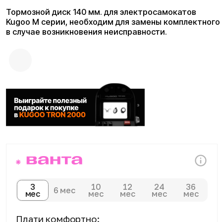
3
10
12
24
36
6 мес
мес
мес
мес
мес
мес
Плати комфортно:
Сегодня
Далее 3 платежей
0 ₽
от 297 ₽
Доставка и оплата
Доступны курьерская доставка,
самовывоз из магазина и отправка