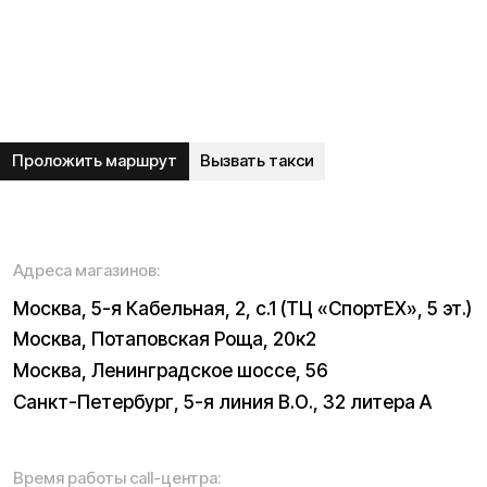
Вопрос-ответ
Акции и скидки
Мобильное приложение
Отзывы
Вакансии
Тест-драйв
Доставка и оплата
Контакты
Каталог:
Электросамокаты
Трициклы
Электровелосипеды
Запчасти
Электроскутеры
Б/у модели
Электропитбайки
Аксессуары
Квадроциклы
Экипировка
NEW
Мотоциклы
Написать в службу заботы
Информация о технических характеристиках, описании,