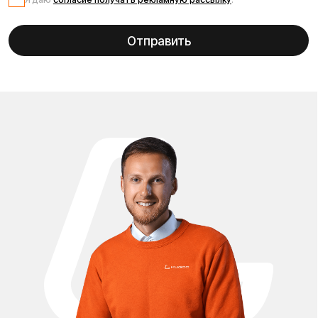
Оригинальные запчасти для электросамоката Kugoo Max
Speed помогут сохранить Ваш транспорт в отличном
состоянии и продлить срок его службы. В наличии
покрышки, камеры, аккумуляторы, тормозные колодки,
контроллеры и другие комплектующие. Быстрая
доставка по России, гарантия качества и помощь в
подборе деталей для Вашего электросамоката.
Благодаря широкому ассортименту Вы сможете быстро
купить нужные запчасти для Kugoo Max Speed и
восстановить работоспособность самоката без лишних
затрат. Все товары проходят проверку качества, что
гарантирует надежность и безопасность во время езды. У
нас удобный поиск и грамотная консультация
специалистов, которые помогут подобрать детали
именно под Вашу модель. Мы обеспечиваем быструю
доставку по всей России и предлагаем выгодные цены,
чтобы каждый владелец электросамоката мог
поддерживать его в отличном состоянии. У нас можно
купить запчасти для Kugoo Max Speed в Москве с
доставкой по всей России по выгодным ценам.