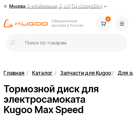
Москва
, 5-я Кабельная, 2, с.1 (ТЦ «СпортЕХ»)
0
Официальный
магазин в России
Главная
/
Каталог
/
Запчасти для Kugoo
/
Для электросамок
Тормозной диск для
электросамоката
Kugoo Max Speed