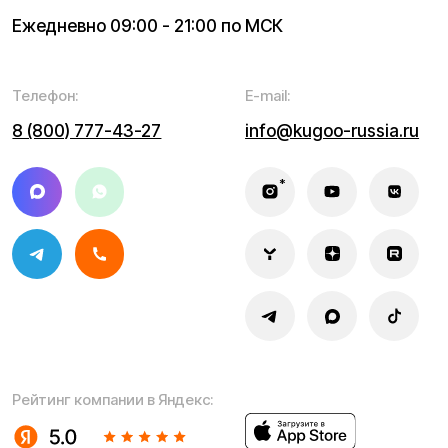
поставке и внешнем виде представляет собой
рассмотрение характера, непубличной офертой,
оцениваемой положениями ГК РФ и может быть
изменена конструкция без предварительных
ограничений. Информацию о товаре и наличии
уточняйте у наших менеджеров. Самовывоз и доставка
товаров возможны только после подтверждения заказа
и доставки товара в пункт выдачи заказов или доставки.
Пункты выдачи заказов не являются шоурумами.
* принадлежит Meta, признанной в РФ экстремистской
Политика конфиденциальности
Обработка персональных данных
Правила оплаты
Правила гарантийного ремонта
Процесс передачи данных
Обмен и возврат
Договор оферты
Гарантийный талон
Разработка сайта — ezapenko.design