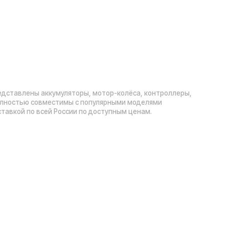
умуляторы, мотор-колёса, контроллеры,
естимы с популярными моделями
й России по доступным ценам.
Рейтинг компании в Яндекс: