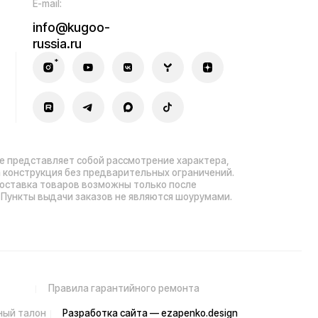
 заказов не являются шоурумами.
ла гарантийного ремонта
зработка сайта — ezapenko.design
sia.ru