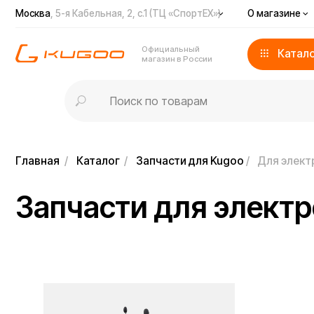
Москва
, 5-я Кабельная, 2, с.1 (ТЦ «СпортЕХ»)
О магазине
Доста
Официальный
Каталог
магазин в России
Главная
/
Каталог
/
Запчасти для Kugoo
/
Для электроскут
Запчасти для электрос