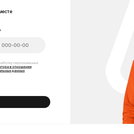
персональных
тношении
анных
кутеров Kugoo