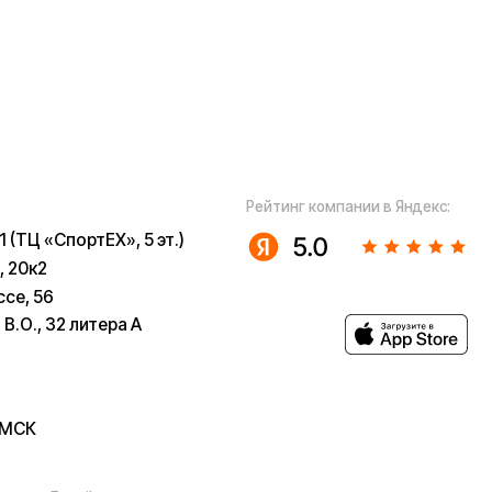
», 5 эт.)
а А
ugoo-
u
 собой рассмотрение характера,
з предварительных ограничений.
в возможны только после