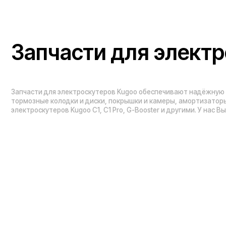
Запчасти для электроскутеров Kugoo обеспечивают надёжную работу 
тормозные колодки и диски, покрышки и камеры, амортизаторы, свет
электроскутеров Kugoo C1, C1 Pro, G-Booster и другими. У нас Вы може
Проложить маршрут
Вызвать такси
Навигация по сайту:
Каталог: