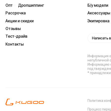
подтверждения заказа
* принадлежит Meta, 
Политика конфиденц
Процесс передачи да
ИП Виноградов Александр Михайлович
Юридический адрес: 359450, Республика
Калмыкия, Октябрьский р-н, п. Большой
Царын, ул. Матросова, д. 5, кв. 5
ИНН (ИП): 470420035700
ОГРНИП 318470400029265
Выиграйте
iPhone 17 Pro Max
Мы используем cookie. Это позволяет нам
анализировать взаимодействие посетителей с сайтом
и делать его лучше. Продолжая пользоваться сайтом,
вы соглашаетесь с использованием файлов cookie.
Понятно