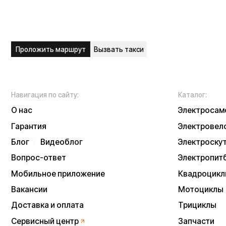
О нас
Электросамокаты
Гарантия
Электровелосипед
Блог
Видеоблог
Электроскутеры
Вопрос-ответ
Электропитбайки
Мобильное приложение
Квадроциклы
Вакансии
Мотоциклы
Доставка и оплата
Трициклы
Сервисный центр
Запчасти
Опт
Дропшиппинг
Б/у модели
Рассрочка
Аксессуары
Акции и скидки
Экипировка
NEW
Отзывы
Тест-драйв
Написать в служб
Контакты
Информация о техниче
непубличной офертой
Информацию о товаре