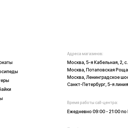
Москва
, 5-я Кабельная, 2, с.1 (ТЦ «СпортЕХ
Москва, Потаповская Роща, 20к2
ы
Москва, Ленинградское шоссе, 56
Санкт-Петербург, 5-я линия В.О., 32 литер
Время работы call-центра:
Ежедневно 09:00 - 21:00 по МСК
Телефон:
E-mail:
8 (800) 777-43-
info@k
27
russia.r
*
у заботы
ских характеристиках, описании, поставке и внешнем виде представляет
, оцениваемой положениями ГК РФ и может быть изменена конструкция бе
 и наличии уточняйте у наших менеджеров. Самовывоз и доставка товаро