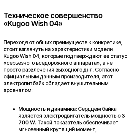
электического транспорта, как минимум на
примере электропитбайков, становится всё
более очевидным.
Ранее в нашем блоге об электротранспорте мы
писали:
Выбрать и купить электросамокат в 2026
Почему купить электроскутер в 2026 году — это
самое рациональное решение?!
Нужны ли права на электросамокат?
Покупайте с комфортом
уже сегодня!