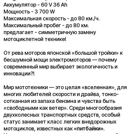
современный мир выбирает экологичность и
инновации?!
Мир мототехники — это целая «вселенная», для
многих любителей скорости и драйва, тонко-
сотканная из запаха бензина и чувства быть
«свободными как ветер». Среди многообразия
двухколесных транспортных средств, особый
статус занимает класс легких внедорожных
мотоциклов, известных как
«питбайки»
.
Изначально созданные как вспомогательный
транспорт для перемещения механиков и
гонщиков по техническим зонам («питам»)
гоночных треков, эти миниатюрные, но «злые»
аппараты эволюционировали в самостоятельную
субкультуру. Они стали входным билетом в мир
мотокросса для миллионов энтузиастов,
предлагая концентрированный адреналин в
компактном форм-факторе.
Десятилетиями эта ниша безраздельно
принадлежала двигателям внутреннего
сгорания. Рев выхлопа, необходимость
смешивать бензин с маслом (для двухтактных
версий) или следить за зазорами клапанов, запах