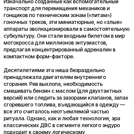
сгоревшего топлива, въедающийся в одежду —
все это считалось неотъемлемой частью
ритуала. Однако, как и любая технология, эра
классических ДВС в сегменте легкого эндуро
подходит к своему логическому
переосмыслению, уступая место
электротранспорту
, который меняет сами
правила игры.
Наследие «Титанов» — японские
бренды всегда были в лидерах!
Бренд Kugoo фактически монополизировал нишу
доступного и надежного электротранспорта в
России. Если вы планируете
купить
электроскутер
, в 9 из 10 случаев ваш выбор
падет на одну из следующих моделей, ставших
бестселлерами.
Про мототехнику «Honda»