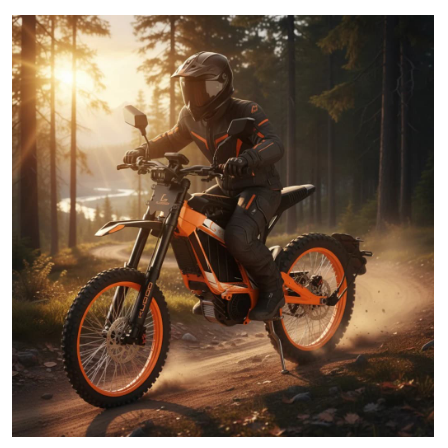
означает лучшую управляемость, легкость
в маневрировании и меньшую усталость
райдера. При этом прочная стальная рама
рассчитана на максимальную нагрузку до
150 кг
., что делает байк доступным для
крупных райдеров.
Внедорожный арсенал:
«Kugoo Wish 04»
оснащен задним приводом и большими 19-
дюймовыми колесами с надувными
внедорожными шинами, которые
«глотают» неровности и обеспечивают
зацеп на грязи и песке. Безопасность
контролирует дисковая гидравлическая
тормозная система, которая дает
эффективное замедление.
В завершение стоит отметить, что управление
тягой на
«Kugoo Wish 04»
интуитивно понятно и
просто, в отличие от бензиновых моторов с их
«провалами» и «подхватами». Это делает
процесс обучения езде быстрым и безопасным,
открывая мир мототехники для новичков без
страха заглохнуть на подъеме или постоянно
жечь сцепление. Так, что — выбор в пользу