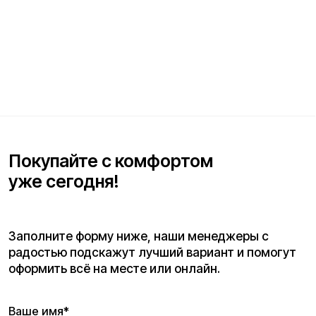
Проложить маршрут
Вызвать такси
Адреса магазинов:
Москва
, 5-я Кабельная, 2, с.1 (ТЦ «СпортЕХ», 5 эт.)
Москва, Потаповская Роща, 20к2
Москва, Ленинградское шоссе, 56
Санкт-Петербург, 5-я линия В.О., 32 литера А
Время работы call-центра: