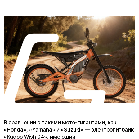
В сравнении с такими мото-гигантами, как:
«Honda», «Yamaha» и «Suzuki» — электропитбайк
«Kugoo Wish 04», имеющий:
Аккумулятор - 60 V 36 Аh
Мощность - 3 700 W
Максимальная скорость - до 80 км./ч.
Максимальный пробег - до 80 км.
предлагает - симметричную замену
мотоциклетной технике!
От рева моторов японской «большой тройки» к
бесшумной мощи электромоторов — почему