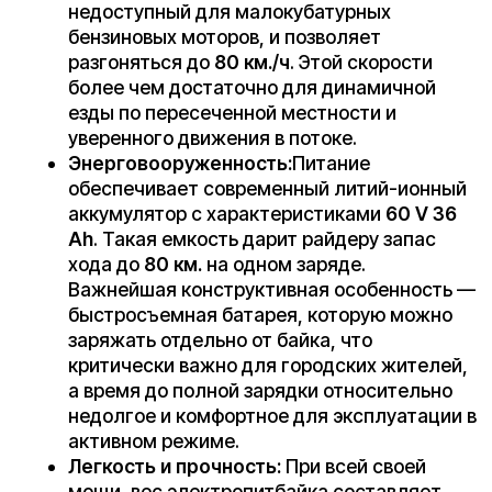
Заполните форму ниже, наши менеджеры с
радостью подскажут лучший вариант и помогут
оформить всё на месте или онлайн.
Ваше имя*
Телефон для связи*
+7
Я согласен(на) с условиями
«Публичной оферты»
и даю
согласие на обработку персональных данных для исполнения
договора согласно правилам
«Политики оператора в
отношении обработки персональных данных»
и
«Согласием на
обработку персональных данных пользователей сайта»
.
Я даю
согласие получать рекламную рассылку
.
Отправить