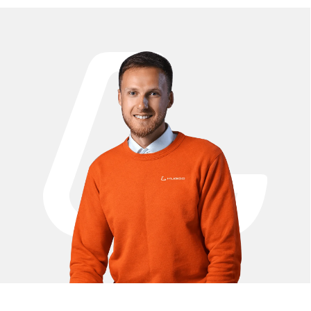
Гарантия
Опт
Дропшиппинг
Блог
Видеоблог
Рассрочка
Вопрос-ответ
Акции и скидки
Мобильное приложение
Отзывы
Вакансии
Тест-драйв
Доставка и оплата
Контакты
Каталог:
Электросамокаты
Трициклы
Электровелосипеды
Запчасти
Электроскутеры
Б/у модели
Электропитбайки
Аксессуары
Квадроциклы
Экипировка
NEW
Мотоциклы
Написать в службу заботы