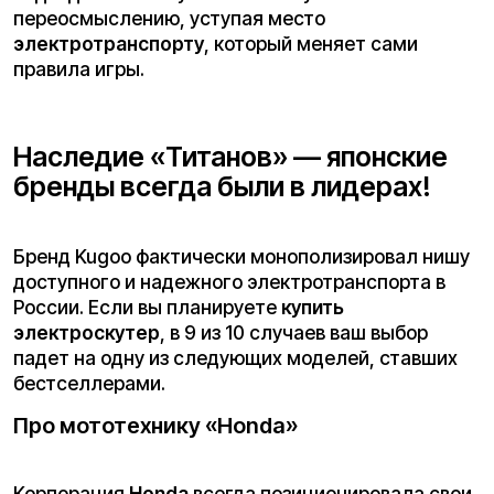
Корпорация
Honda
всегда позиционировала свои
разработки через призму гоночного опыта. В
мире офф-роуда их техника славится
феноменальной надежностью и
технологичностью. Инженеры компании
исповедуют принцип, согласно которому машина
должна быть продолжением пилота. В сегменте
кроссовых и эндуро мотоциклов Honda
традиционно делает ставку на баланс
характеристик и долговечность узлов. Их
моторы, будь то легендарные
«четырехтактники» серии CRF или более ранние
модели, всегда отличались мягкой, но
напористой отдачей мощности, позволяя
райдерам разного уровня подготовки
чувствовать себя уверенно на грунте. Красный
цвет пластика Honda стал символом качества и
инженерной педантичности.
Про мототехнику «Yamaha»
Бренд
Yamaha
, чей фирменный синий цвет
узнаваем на любом треке, внес неоценимый
вклад в развитие подвесок и управляемости.
Именно Yamaha в свое время совершила