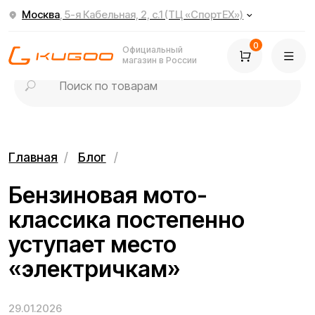
Москва
, 5-я Кабельная, 2, с.1 (ТЦ «СпортЕХ»)
0
Официальный
магазин в России
Главная
/
Блог
/
Бензиновая мото-
классика постепенно
уступает место
«электричкам»
29.01.2026