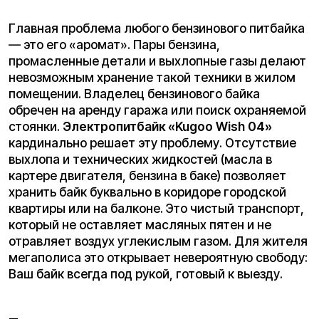
и, конечно, постоянная заправка вечно-
дорожающим топливом. Владелец
«Kugoo Wish
04»
забывает об этих тратах. Стоимость
электроэнергии для полной зарядки батареи
ничтожна по сравнению с ценой бака бензина
(пусть даже и небольшого объема). Отсутствие
сложной трансмиссии, сцепления и поршневой
группы сводит техническое обслуживание к
минимуму — по сути, вниманию требуют только
тормозные колодки, шины и акб.