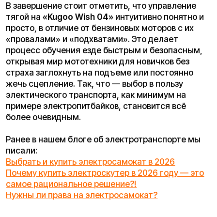
Блог об
электротранспорте
Kugoo: советы, обзоры,
новости
Добро пожаловать в блог Kugoo — пространство, где мы
делимся всем, что важно знать об электротранспорте.
Здесь вы найдёте полезные статьи, подробные обзоры
моделей Kugoo, советы по выбору, обслуживанию и
эксплуатации электросамокатов и другого транспорта.
Мы рассказываем, как выбрать подходящую модель под
ваши задачи, сравниваем популярные серии и делимся
новостями бренда. Блог будет полезен как новичкам,
которые только выбирают свой первый электросамокат,
так и опытным пользователям, интересующимся
новинками и техническими особенностями моделей
Kugoo. Мы регулярно обновляем контент, чтобы вы всегда
были в курсе свежих тенденций и лучших решений на
рынке электротранспорта. Читайте, выбирайте,
задавайте вопросы — и открывайте новые возможности
передвижения вместе с Kugoo.