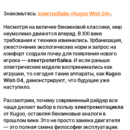
Главная проблема любого бензинового питбайка
— это его «аромат». Пары бензина,
промасленные детали и выхлопные газы делают
невозможным хранение такой техники в жилом
помещении. Владелец бензинового байка
обречен на аренду гаража или поиск охраняемой
стоянки.
Электропитбайк «Kugoo Wish 04»
кардинально решает эту проблему. Отсутствие
выхлопа и технических жидкостей (масла в
картере двигателя, бензина в баке) позволяет
хранить байк буквально в коридоре городской
квартиры или на балконе. Это чистый транспорт,
который не оставляет масляных пятен и не
отравляет воздух углекислым газом. Для жителя
мегаполиса это открывает невероятную свободу:
Ваш байк всегда под рукой, готовый к выезду.
Тишина как преимущество
Рев мотора может радовать на гоночном треке,