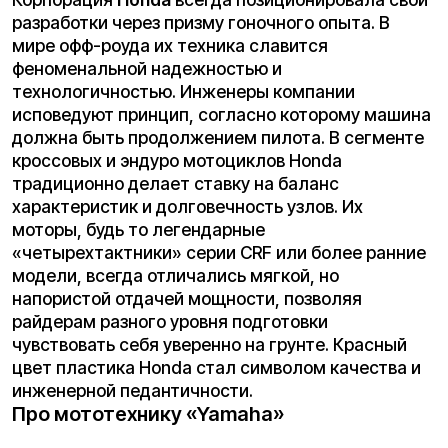
революцию, представив систему задней
подвески Monocross, изменившую представление
о том, как мотоцикл должен вести себя на
неровностях. Философия компании, часто
обозначаемая японским термином «Кандо»
(глубокое удовлетворение и волнение), находит
отражение в их питбайках и кроссовых
мотоциклах. Техника Yamaha славится своей
«взрывной» харизмой и острой управляемостью,
требующей от пилота определенных навыков, но
вознаграждающей его невероятными эмоциями
от вождения.
Про мототехнику «Suzuki»
Компания
Suzuki
заняла свою нишу, предлагая
технику с уникальным сочетанием
производительности и доступности. Их серия RM-
Z и внедорожные модели DR-Z заслужили
репутацию «рабочих лошадок» мотокросса.
Инженеры Suzuki традиционно уделяют
огромное внимание прохождению поворотов —
их мотоциклы считаются одними из лучших в