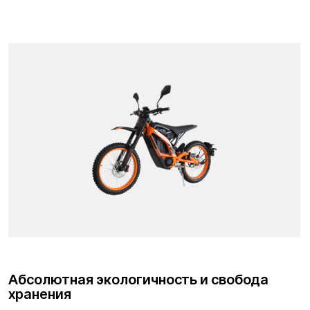
но в лесу, парковой зоне или дачном поселке, а
тем более в жилом (спальном) районе он
становится источником дискомфорта и нередко,
конфликтов. Бензиновые питбайки часто
вызывают агрессию у окружающих из-за
высокого уровня шума. В отличие от бензиновых
собратьев
«Kugoo Wish 04»
передвигается
практически бесшумно. Это позволяет
наслаждаться звуками природы во время лесных
прогулок, не распугивая животных и не
раздражая отдыхающих людей, в отличие от
питбайков с двс, когда появление шумной
бензиновой техники было бы неуместным или
даже запрещенным.
Экономическая выгода
Финансовый аспект эксплуатации
электропитбайка демонстрирует разгромное
преимущество над ДВС. Бензиновый двигатель
требует регулярной и дорогостоящей заботы, как
например таких: замена масла каждые
несколько моточасов, покупка фильтров,
регулировка клапанов, замена поршневых колец