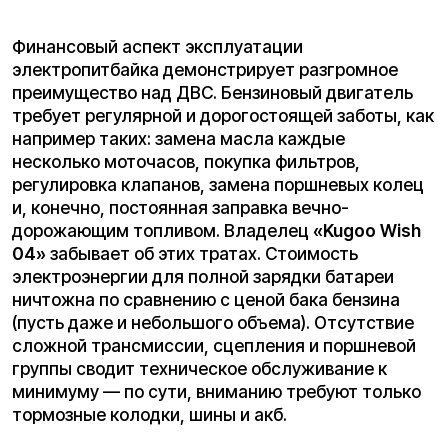
мгновенный крутящий момент,
недоступный для малокубатурных
бензиновых моторов, и позволяет
разгоняться до
80 км./ч
. Этой скорости
более чем достаточно для динамичной
езды по пересеченной местности и
уверенного движения в потоке.
Энерговооруженность:
Питание
обеспечивает современный литий-ионный
аккумулятор с характеристиками
60 V 36
Ah
. Такая емкость дарит райдеру запас
хода до
80 км.
на одном заряде.
Важнейшая конструктивная особенность —
быстросъемная батарея, которую можно
заряжать отдельно от байка, что
критически важно для городских жителей,
а время до полной зарядки относительно
недолгое и комфортное для эксплуатации в
активном режиме.
Легкость и прочность:
При всей своей
мощи, вес электропитбайка составляет
всего, около
85 кг
. Для сравнения, многие
бензиновые аналоги с полным баком весят
значительно больше. Меньший вес