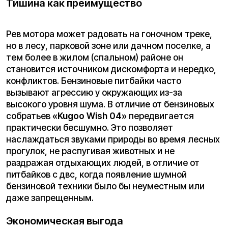
Техническое cовершенство
«Kugoo Wish 04»
Переходя от общих преимуществ к конкретике,
стоит взглянуть на характеристики модели
Kugoo Wish 04, которые подтверждают ее статус
«серьезного вседорожного аппарата», а не
просто развлечения выходного дня. Согласно
официальным данным производителя, этот
электропитбайк обладает внушительным
арсеналом:
Мощность и динамика:
Сердцем байка
является электродвигатель мощностью
3
700 W
. Такой показатель обеспечивает