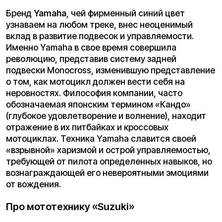
классе по способности «резать» траектории.
Желтые байки Suzuki — это выбор прагматиков,
ценящих проверенные решения и
конструктивную простоту, которая в условиях
жесткого бездорожья часто становится
решающим фактором выживания техники.
Смена вектора — электрический
ответ «Kugoo»
Знакомьтесь:
электробайк «Kugoo Wish 04»
.
Несмотря на величие бензиновой классики, мир
неумолимо движется вперед. В XXI веке
требования к технике изменились. Урбанизация,
ужесточение экологических норм и запрос на
комфорт создали почву для появления нового
игрока —
электропитбайка
. И если раньше
электрические модели воспринимались как
игрушки, то сегодня такие аппараты, как
Kugoo
Wish 04
, демонстрируют, что будущее уже
наступило.