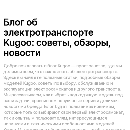
Информация о технических характеристиках, описании,
поставке и внешнем виде представляет собой
рассмотрение характера, непубличной офертой,
оцениваемой положениями ГК РФ и может быть
изменена конструкция без предварительных
ограничений. Информацию о товаре и наличии
уточняйте у наших менеджеров. Самовывоз и доставка
товаров возможны только после подтверждения заказа
и доставки товара в пункт выдачи заказов или доставки.
Пункты выдачи заказов не являются шоурумами.
* принадлежит Meta, признанной в РФ экстремистской
Политика конфиденциальности
Обработка персональных данных
Правила оплаты
Правила гарантийного ремонта
Процесс передачи данных
Обмен и возврат
Договор оферты
Гарантийный талон