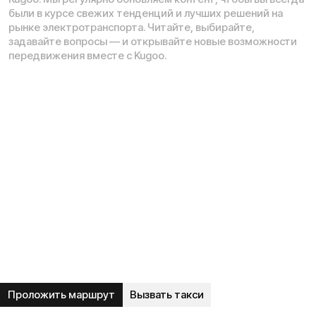
Разработка сайта — ezapenko.design
ИП Виноградов Александр Михайлович
Юридический адрес: 359450, Республика Калмыкия,
Октябрьский р-н, п. Большой Царын, ул. Матросова, д. 5,
кв. 5
ИНН (ИП): 470420035700
ОГРНИП 318470400029265
© 2026 Kugoo-Russia.ru
Выиграйте
iPhone 17 Pro Max
Каталог
Связаться