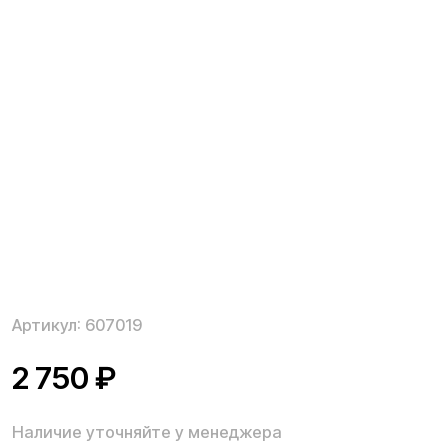
Артикул:
607019
2 750
₽
Наличие уточняйте у менеджера
Платформа сиденья в сборе для электросамоката
Kugoo M4 Pro Plus.