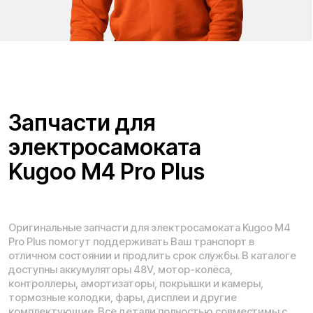
Адреса магазинов:
Москва
, 5-я Кабельная, 2, с.1 (ТЦ «СпортЕХ», 5 эт.)
Москва, Потаповская Роща, 20к2
Москва, Ленинградское шоссе, 56
Санкт-Петербург, 5-я линия В.О., 32 литера А
Время работы call-центра:
Ежедневно 09:00 - 21:00 по МСК
Телефон:
E-mail:
8 (800) 777-43-27
info@kugoo-russia.ru
*