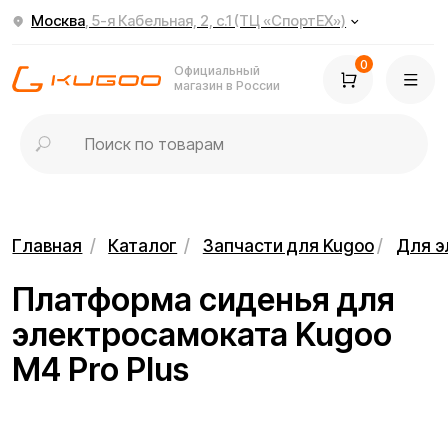
Москва
, 5-я Кабельная, 2, с.1 (ТЦ «СпортЕХ»)
0
Официальный
магазин в России
Главная
/
Каталог
/
Запчасти для Kugoo
/
Для электросамок
Платформа сиденья для
электросамоката Kugoo
M4 Pro Plus