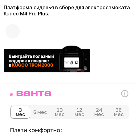
3
10
12
24
36
6 мес
мес
мес
мес
мес
мес
Плати комфортно:
Сегодня
Далее 3 платежей
0 ₽
от 917 ₽
Доставка и оплата
Доступны курьерская доставка,
самовывоз из магазина и отправка
транспортными компаниями по всей