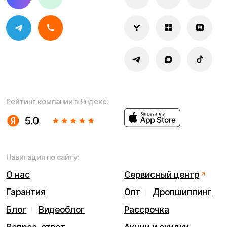
Политика конфиденциальности
Обработка персональных данных
Правила оплаты
Правила гарантийного ремонта
Процесс передачи данных
Обмен и возврат
Договор оферты
Гарантийный талон
Разработка сайта — ezapenko.design
ИП Виноградов Александр Михайлович
Юридический адрес: 359450, Республика Калмыкия,
Октябрьский р-н, п. Большой Царын, ул. Матросова, д. 5,
кв. 5