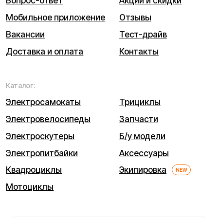
ИНН (ИП): 470420035700
ОГРНИП 318470400029265
© 2026 Kugoo-Russia.ru
Выиграйте
iPhone 17 Pro Max
Каталог
Связаться
Мы используем cookie. Это позволяет нам анализировать
взаимодействие посетителей с сайтом и делать его лучше.
Продолжая пользоваться сайтом, вы соглашаетесь с
использованием файлов cookie.