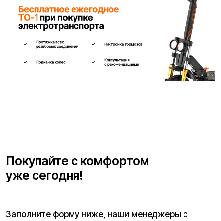
Телефон для связи*
+7
Я согласен(на) с условиями
«Публичной оферты»
и даю
согласие на обработку персональных данных для исполнения
договора согласно правилам
«Политики оператора в
отношении обработки персональных данных»
и
«Согласием на
обработку персональных данных пользователей сайта»
.
Я даю
согласие получать рекламную рассылку
.
Отправить