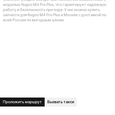
Рейтинг компании в Яндекс:
Навигация по сайту:
О нас
Сервисный центр
Гарантия
Опт
Дропшиппинг
Блог
Видеоблог
Рассрочка
Вопрос-ответ
Акции и скидки
Мобильное приложение
Отзывы
Вакансии
Тест-драйв
Доставка и оплата
Контакты
Каталог: