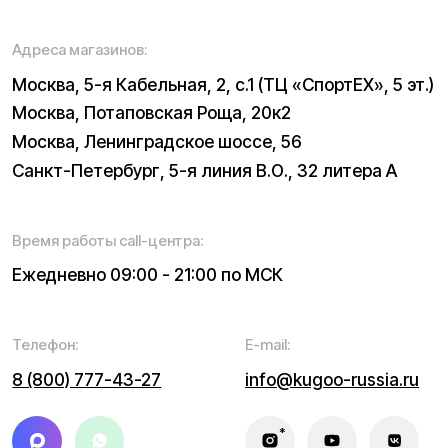
Электросамокаты
Трициклы
Электровелосипеды
Запчасти
Электроскутеры
Б/у модели
Электропитбайки
Аксессуары
Квадроциклы
Экипировка
NEW
Мотоциклы
Написать в службу заботы
Информация о технических характеристиках, описании,
поставке и внешнем виде представляет собой
рассмотрение характера, непубличной офертой,
оцениваемой положениями ГК РФ и может быть
изменена конструкция без предварительных
ограничений. Информацию о товаре и наличии
уточняйте у наших менеджеров. Самовывоз и доставка
товаров возможны только после подтверждения заказа
и доставки товара в пункт выдачи заказов или доставки.
Пункты выдачи заказов не являются шоурумами.
* принадлежит Meta, признанной в РФ экстремистской