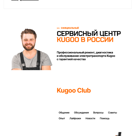
Покупайте с комфортом
уже сегодня!
Заполните форму ниже, наши менеджеры с
радостью подскажут лучший вариант и помогут
оформить всё на месте или онлайн.
Ваше имя*