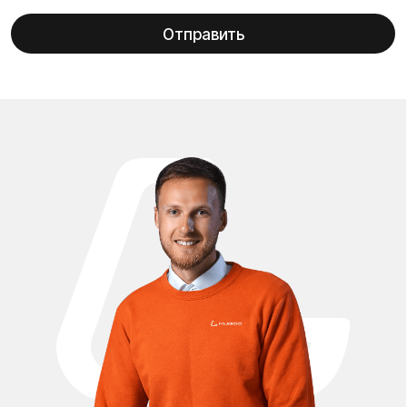
Оригинальные запчасти для электросамоката Kugoo M4
Pro Plus помогут поддерживать Ваш транспорт в
отличном состоянии и продлить срок службы. В каталоге
доступны аккумуляторы 48V, мотор-колёса,
контроллеры, амортизаторы, покрышки и камеры,
тормозные колодки, фары, дисплеи и другие
комплектующие. Все детали полностью совместимы с
моделью Kugoo M4 Pro Plus, что гарантирует надёжную
работу и безопасность при езде. У нас можно купить
запчасти для Kugoo M4 Pro Plus в Москве с доставкой по
всей России по выгодным ценам.
Проложить маршрут
Вызвать такси